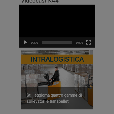
Videocast K44
Video
Player
00:00
08:26
INTRALOGISTICA
Still aggiorna quattro gamme di
sollevatori e transpallet