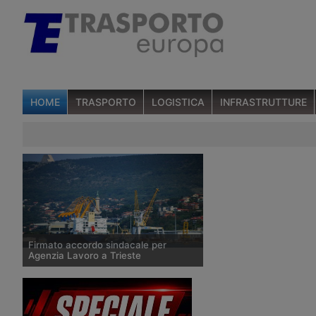
HOME
TRASPORTO
LOGISTICA
INFRASTRUTTURE
Firmato accordo sindacale per
Agenzia Lavoro a Trieste
Il 25 ottobre 2016 l’Alpt della città
giuliana ha siglato l’intesa con le sigle
sindacali per avviare l’attività