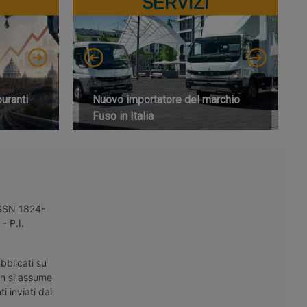
SERVIZI
buranti
Nuovo importatore del marchio
Fuso in Italia
 ISSN 1824-
- P.I.
bblicati su
on si assume
i inviati dai