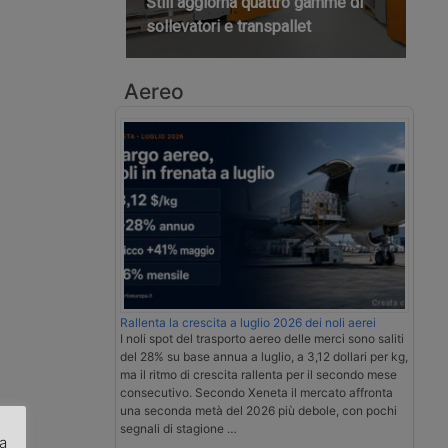
Still aggiorna quattro gamme di
sollevatori e transpallet
Aereo
Rallenta la crescita a luglio 2026 dei noli aerei
I noli spot del trasporto aereo delle merci sono saliti
del 28% su base annua a luglio, a 3,12 dollari per kg,
ma il ritmo di crescita rallenta per il secondo mese
consecutivo. Secondo Xeneta il mercato affronta
una seconda metà del 2026 più debole, con pochi
segnali di stagione …
za