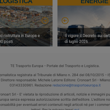
LOGISTICA
ENERGIE
 ristruttura in Europa e
Il vigore il Decreto sui car
00 posti
di luglio 2026
TE Trasporto Europa - Portale del Trasporto e Logistica.
ornalistica registrata al Tribunale di Milano n. 284 del 08/10/2015 -
Direttore responsabile: Michele Latorre Editore: Cronoart Srl - Milano 
03143330961. Redazione
redazione@trasportoeuropa.it
noart Srl - E' vietata la riproduzione di articoli, notizie e immagini pu
uropa senza espressa autorizzazione scritta dell'editore. L'editore n
nsabilità per eventuali errori contenuti negli articoli né per i comment
lettori. Per la privacy leggi
qui