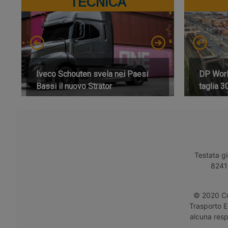
TECNICA
Iveco Schouten svela nei Paesi
DP World
Bassi il nuovo Strator
taglia 3
Testata gi
8241 
© 2020 Cro
Trasporto E
alcuna respo