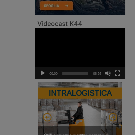
Videocast K44
Video
Player
00:00
08:26
INTRALOGISTICA