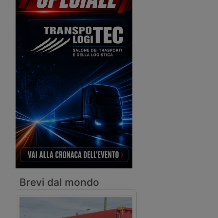
Croazia, mostrando interesse a
investire nella cargocity del suo
aeroporto.
Brevi dal mondo