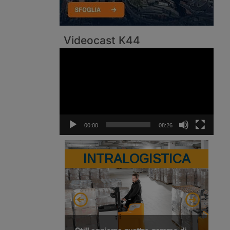
Videocast K44
Video
Player
00:00
08:26
INTRALOGISTICA