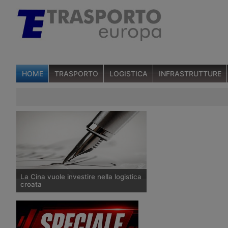
HOME
TRASPORTO
LOGISTICA
INFRASTRUTTURE
La Cina vuole investire nella logistica
croata
Una delegazione d’imprenditori cinesi
ha visitato a giugno 2019 la città di
Osijek, posta nella parte orientale della