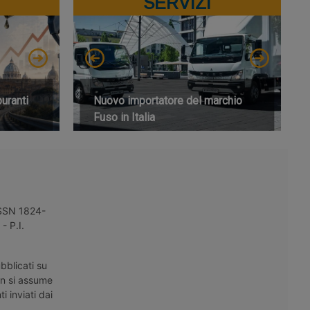
SERVIZI
buranti
Nuovo importatore del marchio
Fuso in Italia
 ISSN 1824-
- P.I.
bblicati su
on si assume
i inviati dai