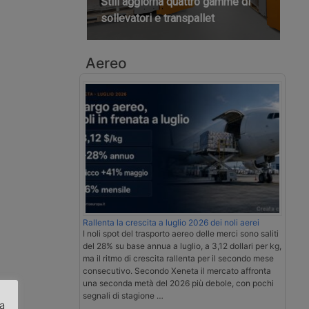
Still aggiorna quattro gamme di
sollevatori e transpallet
Aereo
Rallenta la crescita a luglio 2026 dei noli aerei
I noli spot del trasporto aereo delle merci sono saliti
del 28% su base annua a luglio, a 3,12 dollari per kg,
ma il ritmo di crescita rallenta per il secondo mese
consecutivo. Secondo Xeneta il mercato affronta
una seconda metà del 2026 più debole, con pochi
segnali di stagione …
za