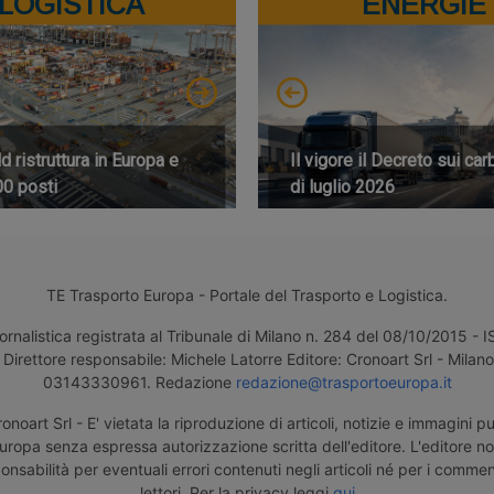
LOGISTICA
ENERGIE
 ristruttura in Europa e
Il vigore il Decreto sui car
00 posti
di luglio 2026
TE Trasporto Europa - Portale del Trasporto e Logistica.
ornalistica registrata al Tribunale di Milano n. 284 del 08/10/2015 -
Direttore responsabile: Michele Latorre Editore: Cronoart Srl - Milano 
03143330961. Redazione
redazione@trasportoeuropa.it
noart Srl - E' vietata la riproduzione di articoli, notizie e immagini pu
uropa senza espressa autorizzazione scritta dell'editore. L'editore n
nsabilità per eventuali errori contenuti negli articoli né per i comment
lettori. Per la privacy leggi
qui