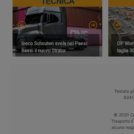
TECNICA
Iveco Schouten svela nei Paesi
DP World
Bassi il nuovo Strator
taglia 3
Testata gi
8241 
© 2020 Cro
Trasporto E
alcuna respo