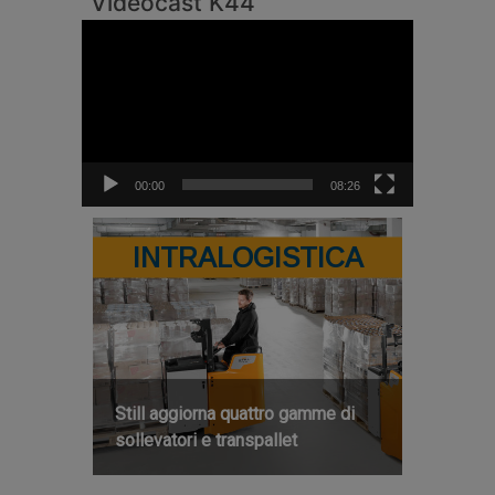
Videocast K44
Video
Player
00:00
08:26
INTRALOGISTICA
Still aggiorna quattro gamme di
sollevatori e transpallet