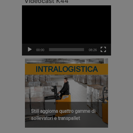
Videocast K44
Video
Player
00:00
08:26
INTRALOGISTICA
Still aggiorna quattro gamme di
sollevatori e transpallet