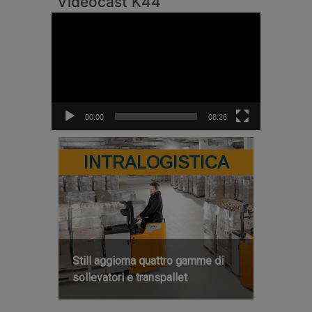
Videocast K44
Video
Player
00:00
08:26
INTRALOGISTICA
Still aggiorna quattro gamme di
sollevatori e transpallet