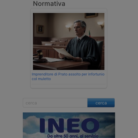
Normativa
Imprenditore di Prato assolto per infortunio
col muletto
cerca