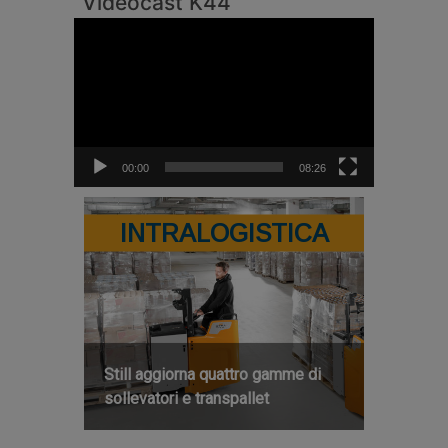
Videocast K44
Video
Player
00:00
08:26
INTRALOGISTICA
Still aggiorna quattro gamme di
sollevatori e transpallet