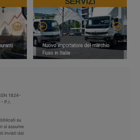
SERVIZI
buranti
Nuovo importatore del marchio
Fuso in Italia
 ISSN 1824-
- P.I.
bblicati su
on si assume
i inviati dai