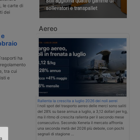
Still aggiorna quattro gamme di
 le carte di
sollevatori e transpallet
ti dei
Aereo
 e
bbraio
Trasporti ha
ul regolamento
, tra cui
isti e
Rallenta la crescita a luglio 2026 dei noli aerei
I noli spot del trasporto aereo delle merci sono saliti
del 28% su base annua a luglio, a 3,12 dollari per kg,
ma il ritmo di crescita rallenta per il secondo mese
consecutivo. Secondo Xeneta il mercato affronta
una seconda metà del 2026 più debole, con pochi
segnali di stagione …
za