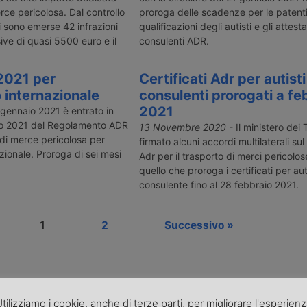
rce pericolosa. Dal controllo
proroga delle scadenze per le patenti,
li sono emerse 42 infrazioni
qualificazioni degli autisti e gli attesta
ve di quasi 5500 euro e il
consulenti ADR.
2021 per
Certificati Adr per autisti
 internazionale
consulenti prorogati a fe
2021
° gennaio 2021 è entrato in
to 2021 del Regolamento ADR
13 Novembre 2020
- Il ministero dei 
 di merce pericolosa per
firmato alcuni accordi multilaterali s
azionale. Proroga di sei mesi
Adr per il trasporto di merci pericolose
quello che proroga i certificati per aut
consulente fino al 28 febbraio 2021.
1
2
Successivo »
tilizziamo i cookie, anche di terze parti, per migliorare l'esperien