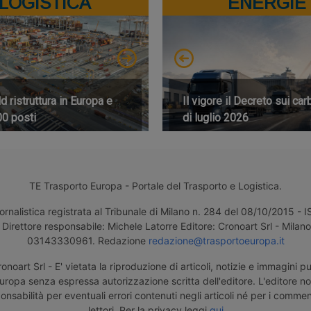
LOGISTICA
ENERGIE
 ristruttura in Europa e
Il vigore il Decreto sui car
00 posti
di luglio 2026
TE Trasporto Europa - Portale del Trasporto e Logistica.
ornalistica registrata al Tribunale di Milano n. 284 del 08/10/2015 -
Direttore responsabile: Michele Latorre Editore: Cronoart Srl - Milano 
03143330961. Redazione
redazione@trasportoeuropa.it
noart Srl - E' vietata la riproduzione di articoli, notizie e immagini pu
uropa senza espressa autorizzazione scritta dell'editore. L'editore n
nsabilità per eventuali errori contenuti negli articoli né per i comment
lettori. Per la privacy leggi
qui