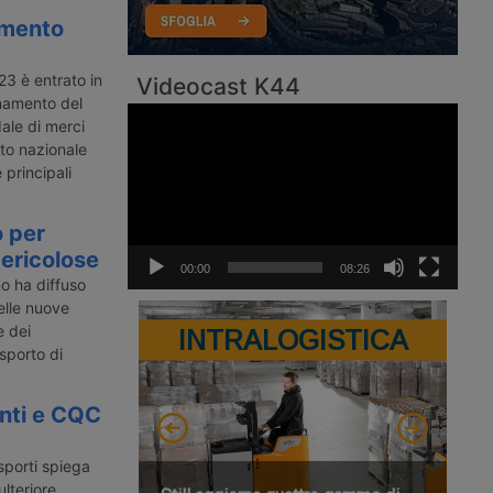
amento
23 è entrato in
Videocast K44
rnamento del
Video
ale di merci
Player
ito nazionale
 principali
o per
pericolose
00:00
08:26
no ha diffuso
delle nuove
e dei
INTRALOGISTICA
asporto di
nti e CQC
asporti spiega
ulteriore