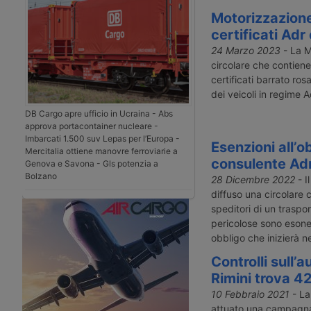
Motorizzazione
certificati Adr
24 Marzo 2023
- La M
circolare che contiene
certificati barrato ros
dei veicoli in regime A
DB Cargo apre ufficio in Ucraina - Abs
approva portacontainer nucleare -
Imbarcati 1.500 suv Lepas per l’Europa -
Esenzioni all’o
Mercitalia ottiene manovre ferroviarie a
consulente Adr 
Genova e Savona - Gls potenzia a
Bolzano
28 Dicembre 2022
- I
diffuso una circolare 
speditori di un traspor
pericolose sono esoner
obbligo che inizierà n
Controlli sull’
Rimini trova 42
10 Febbraio 2021
- La 
attuato una campagna