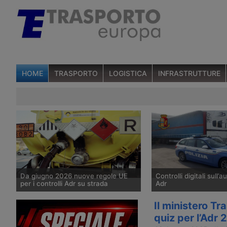
HOME
TRASPORTO
LOGISTICA
INFRASTRUTTURE
Da giugno 2026 nuove regole UE
Controlli digitali sull’
per i controlli Adr su strada
Adr
La Direttiva delegata 2025/1801 sui
Il ministero dell’Intern
Il ministero Tr
controlli su strada delle merci
una circolare che introd
quiz per l’Adr
pericolose Adr introduce una check-
verifica in formato digi