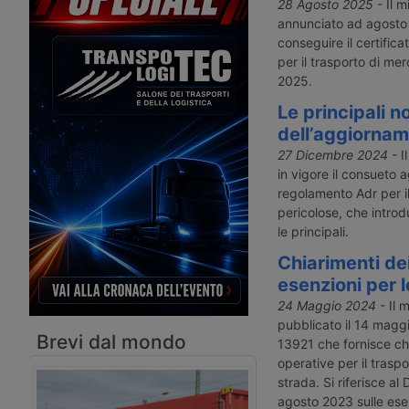
list armonizzata obbligatoria per tutti
trasmissione mensile vi
28 Agosto 2025
- Il m
gli organi di controllo nazionali e una
ministero dei Trasporti,
annunciato ad agosto 
classificazione tripartita delle
attuazione della diretti
conseguire il certific
infrazioni, con applicazione dal 24
2022/1999 sul trasport
per il trasporto di merc
giugno 2026.
merci pericolose.
2025.
Le principali n
dell’aggiornam
27 Dicembre 2024
- I
in vigore il consueto
regolamento Adr per il
pericolose, che introd
le principali.
Chiarimenti dei
esenzioni per 
24 Maggio 2024
- Il 
pubblicato il 14 magg
Brevi dal mondo
13921 che fornisce chi
operative per il trasp
strada. Si riferisce al
agosto 2023 sulle ese