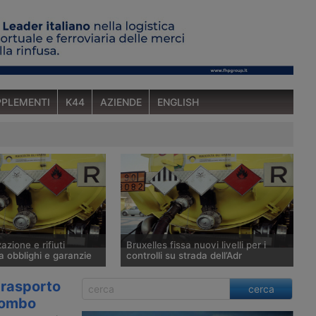
PLEMENTI
K44
AZIENDE
ENGLISH
azione e rifiuti
Bruxelles fissa nuovi livelli per i
ra obblighi e garanzie
controlli su strada dell’Adr
installare sistemi Gps
Nell’ottobre 2025, la Commissione
trasporto
cerca
he trasportano rifiuti
Europea ha pubblicato la Direttiva UE
piombo
on esonera le imprese
2025/1801, che apporta importanti