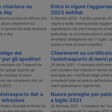
 chiarisce su
Entra in vigore l’aggiorn
 e Atp
2023 dell’Adr
otorizzazione ha diffuso una
4 Gennaio 2023
- Il primo gennaio 20
 alcuni chiarimenti sui
vigore a livello internazionale l’aggio
a e barrato blu della revisione
regolamento Adr per il trasporto strad
dr e Atp.
pericolose, la cui introduzione in amb
diventerà obbligatoria dal 1° luglio. Le
novità e il link al testo completo.
bbligo del
Chiarimenti su certificat
per gli speditori
l’autotrasporto di merci 
l ministero dei Trasporti ha
20 Aprile 2021
- Il ministero dell’Inter
che spiega quando gli
una circolare che chiarisce i termini 
to stradale di merci
proroghe per i certificati degli autisti 
ati dal consulente Adr, un
consulenti della sicurezza dell’autotr
el 2023.
merci pericolose in regime Adr.
autotrasporto Adr a
Nuove proroghe per pate
 infrazioni
a luglio 2021
Polizia Stradale di Rimini ha
22 Gennaio 2021
- Il ministero dei Tr
 ad alto impatto dedicata
con la circolare del 21 gennaio 2021 l’