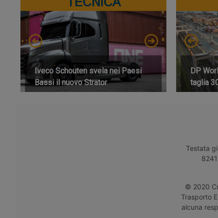
TECNICA
Iveco Schouten svela nei Paesi
DP World
Bassi il nuovo Strator
taglia 3
Testata gi
8241 
© 2020 Cro
Trasporto E
alcuna respo