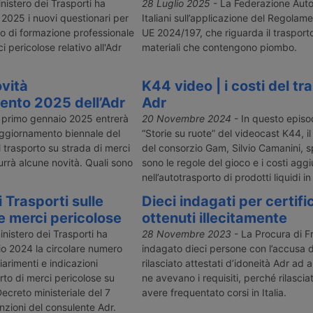
a Pec al
possibile coniugare questi elementi.
dall’accordo
inistero dei Trasporti ha
28 Luglio 2025
- La Federazione Auto
 in
Lo mostra questo episodio del
dall’autorizz
2025 i nuovi questionari per
Italiani sull’applicazione del Regola
va Ue
videocast K44, dove un trattore
del Lavoro, c
ato di formazione professionale
UE 2024/197, che riguarda il trasporto
o stradale di
elettrico Man è presentato al Gam
Gestori Ambie
i pericolose relativo all'Adr
materiali che contengono piombo.
di Mantova.
Studio Margi
ovità
K44 video | i costi del tr
ento 2025 dell’Adr
Adr
l primo gennaio 2025 entrerà
20 Novembre 2024
- In questo episod
 aggiornamento biennale del
“Storie su ruote” del videocast K44, i
 trasporto su strada di merci
del consorzio Gam, Silvio Camanini, s
urrà alcune novità. Quali sono
sono le regole del gioco e i costi aggi
nell’autotrasporto di prodotti liquidi i
 Trasporti sulle
Dieci indagati per certifi
le merci pericolose
ottenuti illecitamente
ministero dei Trasporti ha
28 Novembre 2023
- La Procura di F
io 2024 la circolare numero
indagato dieci persone con l’accusa d
arimenti e indicazioni
rilasciato attestati d’idoneità Adr ad 
orto di merci pericolose su
ne avevano i requisiti, perché rilascia
 Decreto ministeriale del 7
avere frequentato corsi in Italia.
nzioni del consulente Adr.