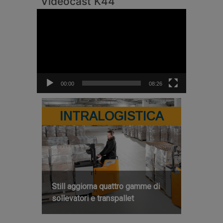
Videocast K44
Video
Player
00:00
08:26
INTRALOGISTICA
Still aggiorna quattro gamme di
sollevatori e transpallet