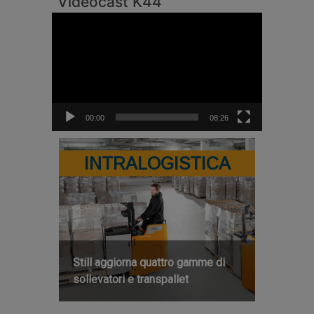
Videocast K44
Video
Player
00:00
08:26
INTRALOGISTICA
Still aggiorna quattro gamme di
sollevatori e transpallet