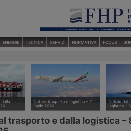
ENERGIE
TECNICA
SERVIZI
NORMATIVA
FOCUS
SUP
 dalla
Notizie trasporto e logistica – 7
Notizie dal 
026
luglio 2026
logistica – 
ortacontainer
Emirates amplia la capacità col
Congestione 
al trasporto e dalla logistica – 
istica
B777-300ER – Ceva cresce in Cina –
Evergreen am
forza
Fesco avvia treno Cina-Asia
– Yusen apre 
25