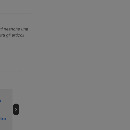
erti neanche una
ti gli articoli
Maersk porta
Maersk nella
a
Vado Gateway tra
tempesta dei
Baltico e Nord
carichi militari
Africa
per Israele
tro