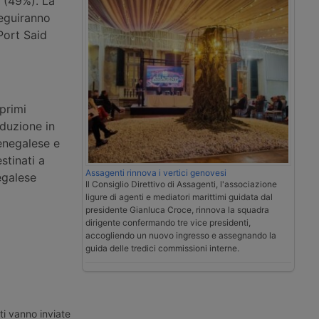
c (49%). La
seguiranno
 Port Said
primi
duzione in
senegalese e
stinati a
Assagenti rinnova i vertici genovesi
negalese
Il Consiglio Direttivo di Assagenti, l'associazione
ligure di agenti e mediatori marittimi guidata dal
presidente Gianluca Croce, rinnova la squadra
dirigente confermando tre vice presidenti,
accogliendo un nuovo ingresso e assegnando la
guida delle tredici commissioni interne.
ti vanno inviate