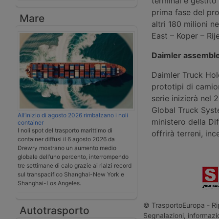
terminal è gestito
prima fase del pro
Mare
altri 180 milioni n
East – Koper – Rij
Daimler assemble
Daimler Truck Hol
prototipi di cami
serie inizierà nel
Global Truck Syste
All’inizio di agosto 2026 rimbalzano i noli
ministero della Dif
container
I noli spot del trasporto marittimo di
offrirà terreni, inc
container diffusi il 6 agosto 2026 da
Drewry mostrano un aumento medio
globale dell’uno percento, interrompendo
tre settimane di calo grazie ai rialzi record
sul transpacifico Shanghai-New York e
Shanghai-Los Angeles.
© TrasportoEuropa - Rip
Autotrasporto
Segnalazioni, informazio