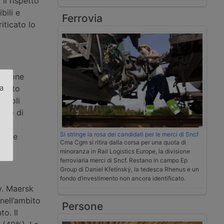
il rispetto
bili e
Ferrovia
iticato lo
ersione
za
umento
eicoli
.
orto di
di
Si stringe la rosa dei candidati per le merci di Sncf
ico e
Cma Cgm si ritira dalla corsa per una quota di
minoranza in Rail Logistics Europe, la divisione
ferroviaria merci di Sncf. Restano in campo Ep
Group di Daniel Křetínský, la tedesca Rhenus e un
fondo d’investimento non ancora identificato.
y. Maersk
nell’ambito
Persone
o. Il