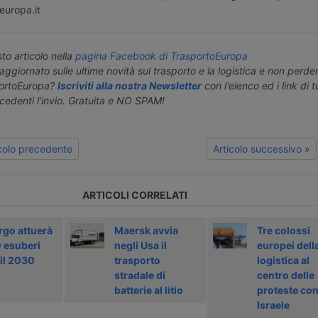
europa.it
o articolo nella
pagina Facebook di TrasportoEuropa
aggiornato sulle ultime novità sul trasporto e la logistica e non perd
portoEuropa?
Iscriviti alla nostra Newsletter
con l'elenco ed i link di tut
ecedenti l'invio. Gratuita e NO SPAM!
icolo precedente
Articolo successivo »
ARTICOLI CORRELATI
rgo attuerà
Maersk avvia
Tre colossi
 esuberi
negli Usa il
europei dell
 il 2030
trasporto
logistica al
stradale di
centro delle
batterie al litio
proteste con
Israele