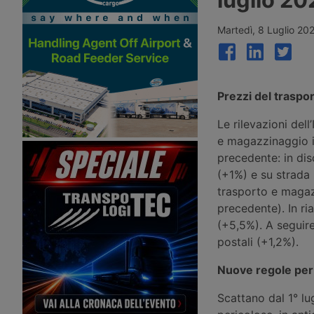
l’Europa – Mercitalia ottiene manovre
presenza iberica
ferroviarie a Genova e Savona – Gls
potenzia a Bolzano
Martedì, 8 Luglio 20
Prezzi del traspo
Le rilevazioni del
e magazzinaggio it
precedente: in dis
(+1%) e su strada 
trasporto e magaz
precedente). In ri
(+5,5%). A seguir
postali (+1,2%).
Nuove regole per
Scattano dal 1° lu