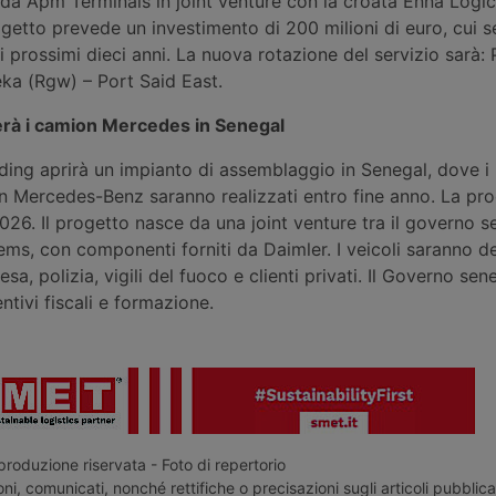
 da Apm Terminals in joint venture con la croata Enna Logi
getto prevede un investimento di 200 milioni di euro, cui 
ei prossimi dieci anni. La nuova rotazione del servizio sarà:
eka (Rgw) – Port Said East.
rà i camion Mercedes in Senegal
ding aprirà un impianto di assemblaggio in Senegal, dove i 
on Mercedes-Benz saranno realizzati entro fine anno. La pro
 2026. Il progetto nasce da una joint venture tra il governo 
ms, con componenti forniti da Daimler. I veicoli saranno de
esa, polizia, vigili del fuoco e clienti privati. Il Governo se
entivi fiscali e formazione.
roduzione riservata - Foto di repertorio
ni, comunicati, nonché rettifiche o precisazioni sugli articoli pubblica