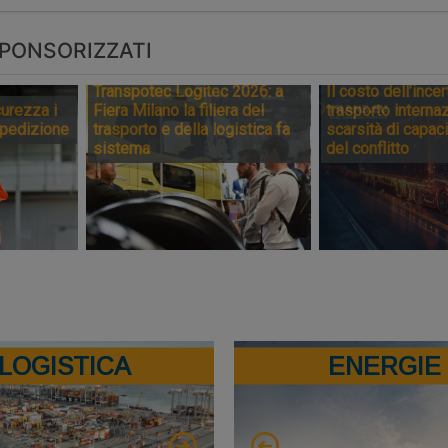
PONSORIZZATI
Transpotec Logitec 2026: a
Il costo dell’incer
urezza i
Fiera Milano la filiera del
trasporto internaz
spedizione
trasporto e della logistica fa
scarsità di capaci
sistema
del conflitto
LOGISTICA
ENERGIE