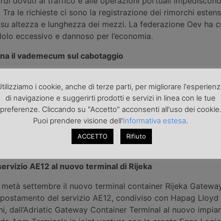
rdi dovuti al traffico e alle operazioni portuali impediscono 
. Tra le richieste ci sono la registrazione dei rimorchi estensi
i su altezza e lunghezza dei mezzi. La federazione Oev ha cr
dolo eccessivo e dannoso per l’economia.
na il vademecum sul cabotaggio
l'Autorità danese per il traffico stradale ha pubblicato una v
tilizziamo i cookie, anche di terze parti, per migliorare l'esperien
prio guida ufficiale sulle operazioni di cabotaggio. Il doc
di navigazione e suggerirti prodotti e servizi in linea con le tue
 applicabili al trasporto nazionale di merci effettuato con v
preferenze. Cliccando su "Accetto" acconsenti all'uso dei cookie
torio danese. Tra le novità, esempi pratici riguardanti il trasp
Puoi prendere visione dell'
Informativa estesa
.
emirimorchi scarichi e imballaggi restituiti, spesso oggetto 
ergenti. La guida è stata rivista anche sotto il profilo giurid
ACCETTO
Rifiuto
liorarne chiarezza e utilità.
servizio AE12 al nuovo terminal di Rijeka
 metà settembre il nuovo terminal container Rijeka Gatewa
spostamento del servizio AE12, condiviso con Hapag Lloyd 
ni, dall’Adriatic Gateway Container Terminal al nuovo impiant