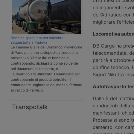
otto mesi di chius
collegamento svolg
dell’Adriatico con 
migliorare l’effici
Locomotiva auton
Benzina spacciata per solvente
sequestrata a Padova
DB Cargo ha prese
Le Fiamme Gialle del Comando Provinciale
telecomandata, des
di Padova hanno sottoposto a sequestro
preventivo 33mila litri di benzina di
partirà a ottobre 
contrabbando, dichiarata come solvente
confine tedesco. L
nei documenti di trasporto, e
Sigrid Nikutta ins
l'autoarticolato utilizzato. Denunciato per
contrabbando di prodotti petroliferi il
conducente ungherese del mezzo, fermato
Autotrasporto fe
al valico di Tarvisio.
Dalle 5 del mattin
conducenti della c
Transpotalk
manifestanti chied
Proteste si sono t
cemento, con camio