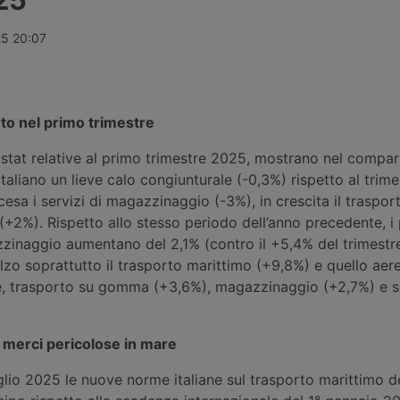
Centrale – H Essers entra negli negli
Anversa – La
Stati Uniti
container ele
piattaforma 
25 20:07
Shado Forwa
rto nel primo trimestre
l’Istat relative al primo trimestre 2025, mostrano nel compar
aliano un lieve calo congiunturale (-0,3%) rispetto al trime
cesa i servizi di magazzinaggio (-3%), in crescita il traspor
(+2%). Rispetto allo stesso periodo dell’anno precedente, i 
zinaggio aumentano del 2,1% (contro il +5,4% del trimestr
alzo soprattutto il trasporto marittimo (+9,8%) e quello aer
e, trasporto su gomma (+3,6%), magazzinaggio (+2,7%) e s
 merci pericolose in mare
glio 2025 le nuove norme italiane sul trasporto marittimo d