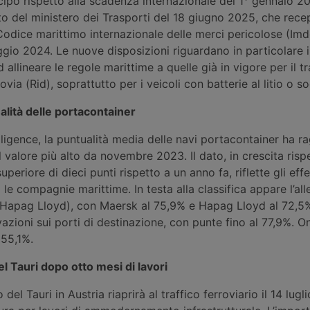
icipo rispetto alla scadenza internazionale del 1° gennaio 2
eto del ministero dei Trasporti del 18 giugno 2025, che recep
dice marittimo internazionale delle merci pericolose (Imd
gio 2024. Le nuove disposizioni riguardano in particolare i
d allineare le regole marittime a quelle già in vigore per il 
ovia (Rid), soprattutto per i veicoli con batterie al litio o so
lità delle portacontainer
igence, la puntualità media delle navi portacontainer ha ra
 valore più alto da novembre 2023. Il dato, in crescita rispe
uperiore di dieci punti rispetto a un anno fa, riflette gli effe
 le compagnie marittime. In testa alla classifica appare l’al
Hapag Lloyd), con Maersk al 75,9% e Hapag Lloyd al 72,5
vazioni sui porti di destinazione, con punte fino al 77,9%. O
 55,1%.
el Tauri dopo otto mesi di lavori
o del Tauri in Austria riaprirà al traffico ferroviario il 14 lug