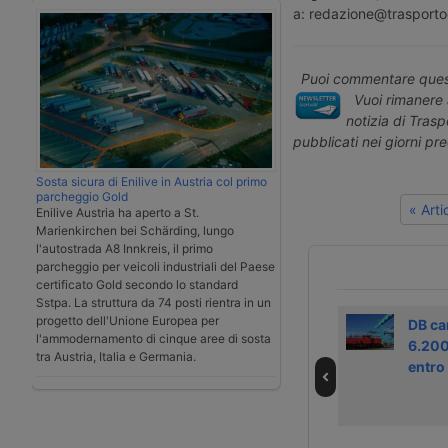
a: redazione@trasporto
Puoi commentare quest
Vuoi rimanere 
notizia di Tras
pubblicati nei giorni pr
Sosta sicura di Enilive in Austria col primo
parcheggio Gold
« Art
Enilive Austria ha aperto a St.
Marienkirchen bei Schärding, lungo
l'autostrada A8 Innkreis, il primo
parcheggio per veicoli industriali del Paese
certificato Gold secondo lo standard
Sstpa. La struttura da 74 posti rientra in un
progetto dell'Unione Europea per
Maersk e MSC
Notizie dal
DB ca
l'ammodernamento di cinque aree di sosta
competono in
trasporto e dalla
6.200
tra Austria, Italia e Germania.
Vietnam
logistica – 5
entro
dicembre 2025