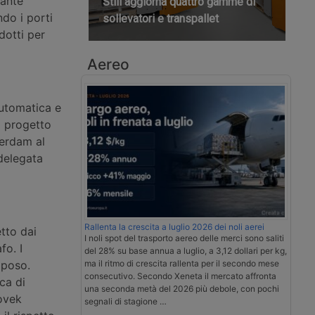
tante
Still aggiorna quattro gamme di
do i porti
sollevatori e transpallet
dotti per
Aereo
automatica e
l progetto
terdam al
 delegata
Rallenta la crescita a luglio 2026 dei noli aerei
etto dai
I noli spot del trasporto aereo delle merci sono saliti
fo. I
del 28% su base annua a luglio, a 3,12 dollari per kg,
iposo.
ma il ritmo di crescita rallenta per il secondo mese
consecutivo. Secondo Xeneta il mercato affronta
ca di
una seconda metà del 2026 più debole, con pochi
Povek
segnali di stagione …