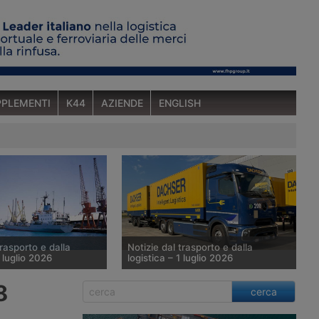
PLEMENTI
K44
AZIENDE
ENGLISH
trasporto e dalla
Notizie dal trasporto e dalla
6 luglio 2026
logistica – 1 luglio 2026
al porto di Jeddah –
Dachser amplia il trasporto elettrico –
8
cerca
plia la flotta container
Fortidia acquisisce Wing – Logistica
la sede centrale di
automatica di Amazon in Polonia –