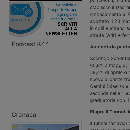
pericolose, in ant
stabilisce il Decr
emendamento al Co
adottato il 23 mag
in colli e mirano a
strada (Adr) e ferr
Podcast K44
Aumenta la puntua
Secondo Sea-Intell
65,8% a maggio, il
58,4% di aprile e s
nuove alleanze tra
Gemini (Maersk e 
seconda nelle rile
graduatoria con il
Riapre il Tunnel d
Cronaca
Il tunnel ferroviari