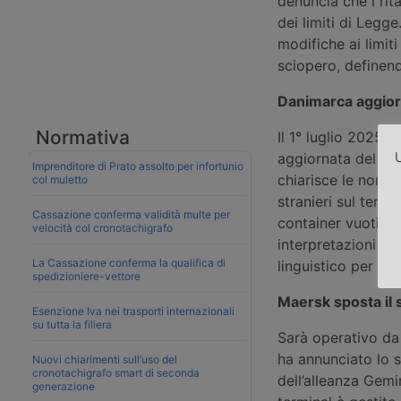
denuncia che i rita
dei limiti di Legge
modifiche ai limit
sciopero, definen
Danimarca aggior
Normativa
Il 1° luglio 2025, 
U
aggiornata del pro
Imprenditore di Prato assolto per infortunio
chiarisce le norme
col muletto
stranieri sul terri
Cassazione conferma validità multe per
container vuoti, s
velocità col cronotachigrafo
interpretazioni div
La Cassazione conferma la qualifica di
linguistico per mig
spedizioniere-vettore
Maersk sposta il 
Esenzione Iva nei trasporti internazionali
su tutta la filiera
Sarà operativo da
ha annunciato lo 
Nuovi chiarimenti sull’uso del
cronotachigrafo smart di seconda
dell’alleanza Gemi
generazione