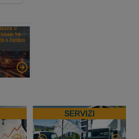
tezza: il
ionale tra
tà e l’ombra
SERVIZI