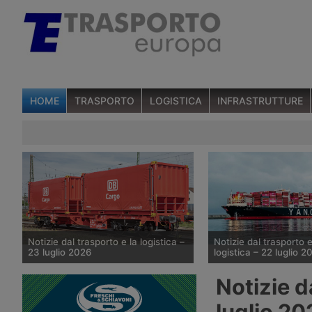
HOME
TRASPORTO
LOGISTICA
INFRASTRUTTURE
Notizie dal trasporto e la logistica –
Notizie dal trasporto e
23 luglio 2026
logistica – 22 luglio 2
DB Cargo apre ufficio in Ucraina –
Yang Ming ordina sei p
Notizie d
Abs approva portacontainer nucleare
– Sedisp rafforza la log
– Imbarcati 1.500 suv Lepas per
sanitaria – Dachser raf
luglio 20