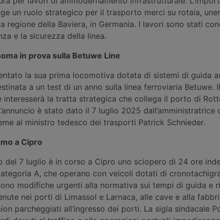
ura per lavori di ammodernamento infrastrutturale. L’impor
e un ruolo strategico per il trasporto merci su rotaia, unen
la regione della Baviera, in Germania. I lavori sono stati con
enza e la sicurezza della linea.
oma in prova sulla Betuwe Line
ntato la sua prima locomotiva dotata di sistemi di guida 
tinata a un test di un anno sulla linea ferroviaria Betuwe. I
e interesserà la tratta strategica che collega il porto di Rot
’annuncio è stato dato il 7 luglio 2025 dall’amministratrice
ieme al ministro tedesco dei trasporti Patrick Schnieder.
rmo a Cipro
o del 7 luglio è in corso a Cipro uno sciopero di 24 ore ind
ategoria A, che operano con veicoli dotati di cronotachigra
ono modifiche urgenti alla normativa sui tempi di guida e r
enute nei porti di Limassol e Larnaca, alle cave e alla fabbri
n parcheggiati all’ingresso dei porti. La sigla sindacale 