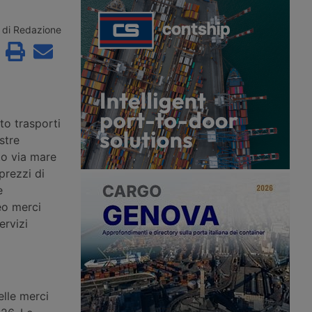
 Cina avvia rotta
Mercitalia vince la movimentazione
ttrica – Mol avvia una
nei porti liguri – Asp Mare Adriatico
IA – Fercam integra
Centrale completa Pnrr
di Redazione
rding
to trasporti
stre
to via mare
prezzi di
e
eo merci
ervizi
elle merci