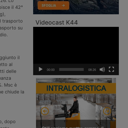
026. Lo
isce il 42°
g),
l trasporto
Videocast K44
trasporto su
Video
dio.
Player
ggiunto il
tto al
00:00
08:26
tti delle
leanza
%. Msc è
INTRALOGISTICA
ne chiude la
lio, dopo