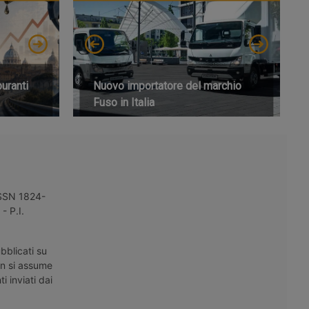
buranti
Nuovo importatore del marchio
Fuso in Italia
 ISSN 1824-
- P.I.
bblicati su
on si assume
i inviati dai