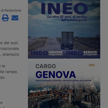
 Cina avvia rotta
Mercitalia vince la movimentazione
ttrica – Mol avvia una
nei porti liguri – Asp Mare Adriatico
IA – Fercam integra
Centrale completa Pnrr
di Redazione
rding
e dei suoi
tinazionale
me, shampoo
 le
lle rampe.
ndo
te