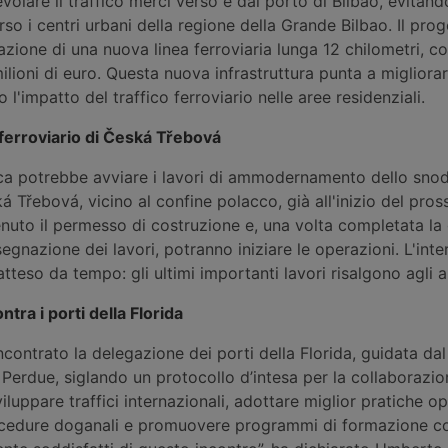
volare il traffico merci verso e dal porto di Bilbao, evitando
so i centri urbani della regione della Grande Bilbao. Il prog
azione di una nuova linea ferroviaria lunga 12 chilometri, c
ilioni di euro. Questa nuova infrastruttura punta a migliora
 l'impatto del traffico ferroviario nelle aree residenziali.
ferroviario di Česká Třebová
a potrebbe avviare i lavori di ammodernamento dello sno
ká Třebová, vicino al confine polacco, già all'inizio del pro
enuto il permesso di costruzione e, una volta completata la
segnazione dei lavori, potranno iniziare le operazioni. L'inte
atteso da tempo: gli ultimi importanti lavori risalgono agli a
ntra i porti della Florida
ncontrato la delegazione dei porti della Florida, guidata da
 Perdue, siglando un protocollo d’intesa per la collaborazio
iluppare traffici internazionali, adottare miglior pratiche op
ocedure doganali e promuovere programmi di formazione co