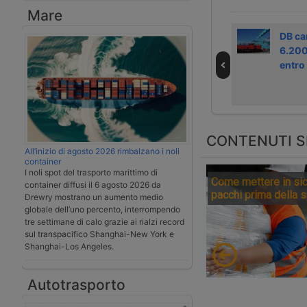
Mare
Dal 15 novembre
Bernhard Osburg
DB ca
Bernhard Osburg
si prepara alla
6.200
sarà alla guida di
guida di DB
entro
DB Cargo
Cargo
CONTENUTI S
All’inizio di agosto 2026 rimbalzano i noli
container
I noli spot del trasporto marittimo di
Come mettere in sic
container diffusi il 6 agosto 2026 da
pacchi prima della 
Drewry mostrano un aumento medio
globale dell’uno percento, interrompendo
tre settimane di calo grazie ai rialzi record
sul transpacifico Shanghai-New York e
Shanghai-Los Angeles.
Autotrasporto