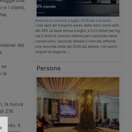
 Ruggerone,
e i clienti,
Usa.
Rallenta la crescita a luglio 2026 dei noli aerei
.
I noli spot del trasporto aereo delle merci sono saliti
del 28% su base annua a luglio, a 3,12 dollari per kg,
ma il ritmo di crescita rallenta per il secondo mese
consecutivo. Secondo Xeneta il mercato affronta
ntainer del
una seconda metà del 2026 più debole, con pochi
e
segnali di stagione …
o
, se
Persone
 la
i, la nuova
 di 216
che
amento. Il
za