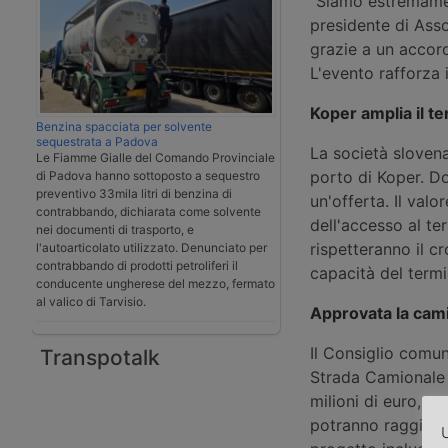
“Siamo estremamen
presidente di Assol
grazie a un accord
L'evento rafforza il
Koper amplia il t
Benzina spacciata per solvente
sequestrata a Padova
La società slovena
Le Fiamme Gialle del Comando Provinciale
porto di Koper. Do
di Padova hanno sottoposto a sequestro
preventivo 33mila litri di benzina di
un'offerta. Il valo
contrabbando, dichiarata come solvente
dell'accesso al ter
nei documenti di trasporto, e
rispetteranno il 
l'autoarticolato utilizzato. Denunciato per
contrabbando di prodotti petroliferi il
capacità del termin
conducente ungherese del mezzo, fermato
al valico di Tarvisio.
Approvata la cami
Il Consiglio comun
Transpotalk
Strada Camionale c
milioni di euro, pr
potranno raggiunge
U