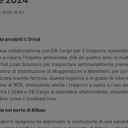
Centrale – H Essers entra negli negli
Anversa – La
Stati Uniti
container ele
piattaforma 
e 2024 19:43
Shado Forwa
a prodotti L’Oréal
 sua collaborazione con DB Cargo per il trasporto sostenibil
 a ridurre l'impatto ambientale. Già da quattro anni, la mul
 di Full Load Solutions per trasportare settimanalmente cre
centro di distribuzione di Muggensturm a Mannheim, per poi
zzera tramite ferrovia. Questa logistica è in grado di ridurre
ino al 90%, diminuendo anche i trasporti a vuoto e l'uso de
 tra L'Oréal e DB Cargo si estenderà ulteriormente, include
tive come il biodiesel Hvo.
ia nel porto di Bilbao
rasporti spagnolo ha approvato la costruzione di una varian