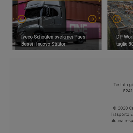
Iveco Schouten svela nei Paesi
DP World
Bassi il nuovo Strator
taglia 3
Testata gi
8241 
© 2020 Cro
Trasporto E
alcuna respo