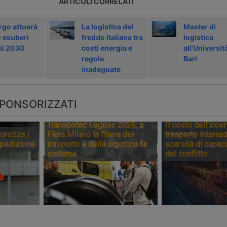
ARTICOLI CORRELATI
rgo attuerà
La logistica del
Master di
 esuberi
freddo italiana tra
logistica
 il 2030
costi energia e
all’Università
regole
Bari
inadeguate
PONSORIZZATI
Transpotec Logitec 2026: a
Il costo dell’incer
urezza i
Fiera Milano la filiera del
trasporto internaz
spedizione
trasporto e della logistica fa
scarsità di capaci
sistema
del conflitto