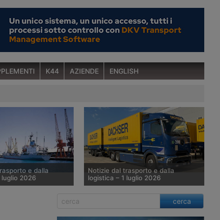
PLEMENTI
K44
AZIENDE
ENGLISH
trasporto e dalla
Notizie dal trasporto e dalla
6 luglio 2026
logistica – 1 luglio 2026
al porto di Jeddah –
Dachser amplia il trasporto elettrico –
cerca
plia la flotta container
Fortidia acquisisce Wing – Logistica
la sede centrale di
automatica di Amazon in Polonia –