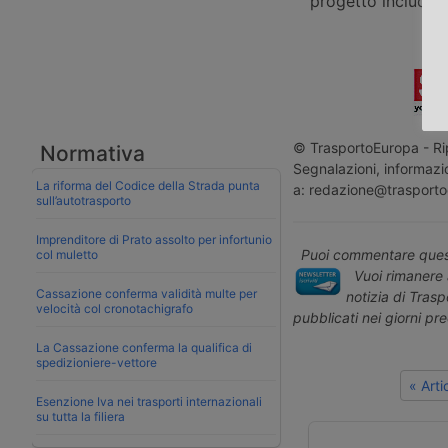
progetto include r
© TrasportoEuropa - Rip
Normativa
Segnalazioni, informazio
La riforma del Codice della Strada punta
a: redazione@trasporto
sull’autotrasporto
Imprenditore di Prato assolto per infortunio
Puoi commentare quest
col muletto
Vuoi rimanere 
Cassazione conferma validità multe per
notizia di Tras
velocità col cronotachigrafo
pubblicati nei giorni pr
La Cassazione conferma la qualifica di
spedizioniere-vettore
« Art
Esenzione Iva nei trasporti internazionali
su tutta la filiera