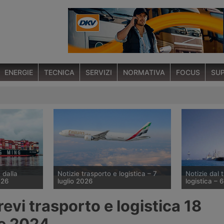
ENERGIE
TECNICA
SERVIZI
NORMATIVA
FOCUS
SUP
 dalla
Notizie trasporto e logistica – 7
Notizie dal 
026
luglio 2026
logistica – 
ortacontainer
Emirates amplia la capacità col
Congestione 
revi trasporto e logistica 18
istica
B777-300ER – Ceva cresce in Cina –
Evergreen am
forza
Fesco avvia treno Cina-Asia
– Yusen apre 
e 2024