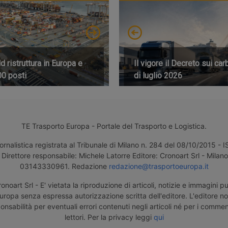
 ristruttura in Europa e
Il vigore il Decreto sui car
00 posti
di luglio 2026
TE Trasporto Europa - Portale del Trasporto e Logistica.
ornalistica registrata al Tribunale di Milano n. 284 del 08/10/2015 -
Direttore responsabile: Michele Latorre Editore: Cronoart Srl - Milano 
03143330961. Redazione
redazione@trasportoeuropa.it
noart Srl - E' vietata la riproduzione di articoli, notizie e immagini pu
uropa senza espressa autorizzazione scritta dell'editore. L'editore n
nsabilità per eventuali errori contenuti negli articoli né per i comment
lettori. Per la privacy leggi
qui