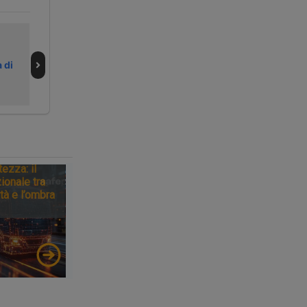
Autotrasporti
Prove tecniche
fuori norma, maxi
per la nuova
 di
cauzione in
ferrovia Divača-
Repubblica Ceca
Koper
tezza: il
ionale tra
tà e l’ombra