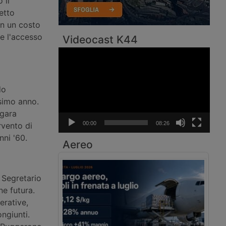
 il
etto
on un costo
re l'accesso
Videocast K44
Video
Player
do
ssimo anno.
 gara
00:00
08:26
rvento di
nni '60.
Aereo
l Segretario
ne futura.
erative,
ngiunti.