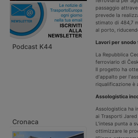
ferroviaria per age
passaggio attraver
prevede la realizz
stimato di 484,7 m
al porto, riducendo
Lavori per snodo 
Podcast K44
La Repubblica Cec
ferroviario di Čes
Il progetto ha ott
d'appalto per l'as
riqualificazione è 
Assologistica inco
Assologistica ha i
ai Trasporti Jared
Cronaca
L'intesa punta a sv
ottimizzare le pr