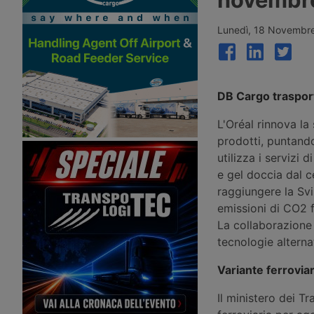
l’Europa – Mercitalia ottiene manovre
presenza iberica
ferroviarie a Genova e Savona – Gls
potenzia a Bolzano
Lunedì, 18 Novembr
DB Cargo trasport
L'Oréal rinnova la
prodotti, puntando
utilizza i servizi
e gel doccia dal 
raggiungere la Svi
emissioni di CO2 f
La collaborazione
tecnologie alterna
Variante ferroviar
Il ministero dei T