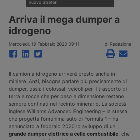
nuovo Strator
Iveco Schouten ha presentato in anteprima
Arriva il mega dumper a
mondiale al Truckstar Festival di Assen, lo
Strator anno modello 2026. Adotta cabina
idrogeno
arretrata e meccanica del nuovo Iveco S-
Way, con motori xCursor 13 fino a 427 kW.
La produzione resta a Born, nel Limburgo
Mercoledì, 19 Febbraio 2020 09:11
di Redazione
olandese, dove nel 2006 nacque la prima
generazione.
Il camion a idrogeno arriverà presto anche in
miniere. Anzi, bisogna parlare più precisamente di
dumper, ossia i colossali veicoli per il trasporto di
terra e rocce che per peso e dimensione restano
sempre confinati nel recinto minerario. La società
inglese Williams Advanced Engineering – la stessa
che progetta l’omonima auto di Formula 1 – ha
annunciato a febbraio 2020 lo sviluppo di un
grande dumper elettrico a celle combustibile
, che