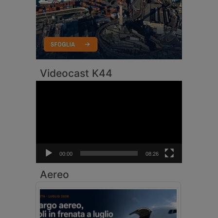
Videocast K44
Video
Player
00:00
08:26
Aereo