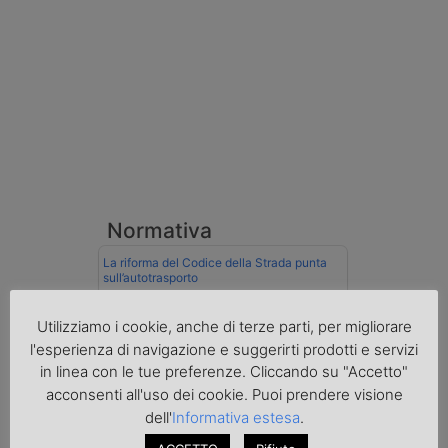
Normativa
La riforma del Codice della Strada punta
sull’autotrasporto
Imprenditore di Prato assolto per infortunio
Utilizziamo i cookie, anche di terze parti, per migliorare
col muletto
l'esperienza di navigazione e suggerirti prodotti e servizi
in linea con le tue preferenze. Cliccando su "Accetto"
Cassazione conferma validità multe per
velocità col cronotachigrafo
acconsenti all'uso dei cookie. Puoi prendere visione
dell'
Informativa estesa
.
La Cassazione conferma la qualifica di
spedizioniere-vettore