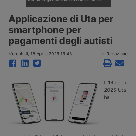
Le imprese di trasporto che hanno aderito
Applicazione di Uta per
al bando Pnrr LogIN Business, la misura da
157 milioni di euro per la digitalizzazione
smartphone per
della logistica, iniziano a ricevere i primi
contributi. Lo annunciano Golia360 e
pagamenti degli autisti
360Pay, che hanno contribuito alla
gestione delle pratiche.
Mercoledì, 16 Aprile 2025 15:46
di Redazione
Il 16 aprile
2025 Uta
ha