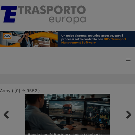
Array ( [0] => 9552 )
Bando LogIN Business avvia i rimborsi