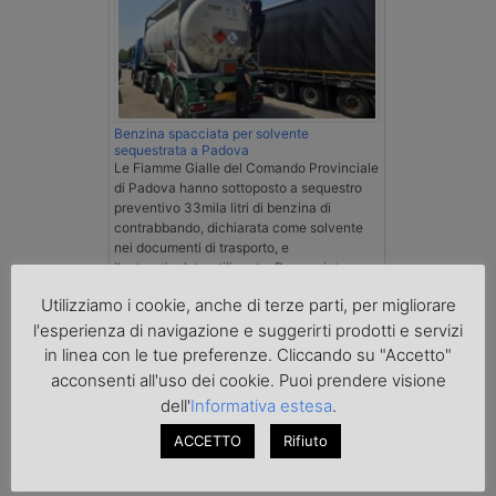
Benzina spacciata per solvente
sequestrata a Padova
Le Fiamme Gialle del Comando Provinciale
di Padova hanno sottoposto a sequestro
preventivo 33mila litri di benzina di
contrabbando, dichiarata come solvente
nei documenti di trasporto, e
l'autoarticolato utilizzato. Denunciato per
contrabbando di prodotti petroliferi il
Utilizziamo i cookie, anche di terze parti, per migliorare
conducente ungherese del mezzo, fermato
al valico di Tarvisio.
l'esperienza di navigazione e suggerirti prodotti e servizi
in linea con le tue preferenze. Cliccando su "Accetto"
acconsenti all'uso dei cookie. Puoi prendere visione
Transpotalk
dell'
Informativa estesa
.
ACCETTO
Rifiuto