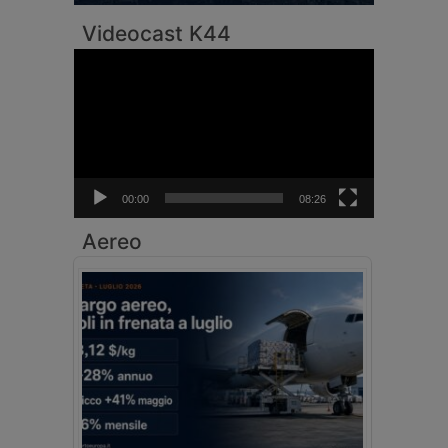
Videocast K44
Video
Player
00:00
08:26
Aereo