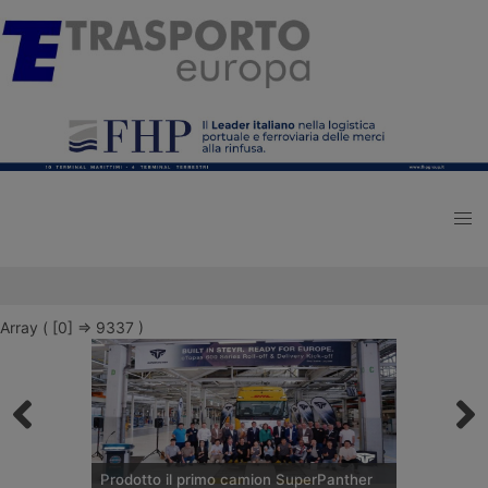
Array ( [0] => 9337 )
Prodotto il primo camion SuperPanther