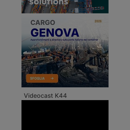
Videocast K44
Video
Player