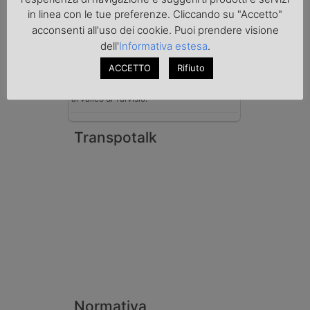
di Padova hanno sottoposto a sequestro
in linea con le tue preferenze. Cliccando su "Accetto"
preventivo 33mila litri di benzina di
acconsenti all'uso dei cookie. Puoi prendere visione
contrabbando, dichiarata come solvente
dell'
Informativa estesa
.
nei documenti di trasporto, e
l'autoarticolato utilizzato. Denunciato per
ACCETTO
Rifiuto
contrabbando di prodotti petroliferi il
conducente ungherese del mezzo, fermato
al valico di Tarvisio.
Transpotalk
Normativa