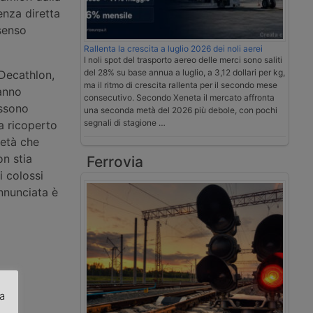
enza diretta
senso
Rallenta la crescita a luglio 2026 dei noli aerei
I noli spot del trasporto aereo delle merci sono saliti
del 28% su base annua a luglio, a 3,12 dollari per kg,
Decathlon,
ma il ritmo di crescita rallenta per il secondo mese
anno
consecutivo. Secondo Xeneta il mercato affronta
ossono
una seconda metà del 2026 più debole, con pochi
segnali di stagione …
a ricoperto
ietà che
n stia
Ferrovia
 colossi
annunciata è
za