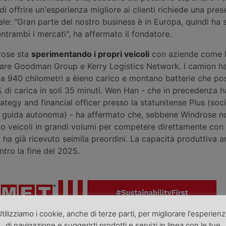
di offrire un'esperienza migliore ai clienti richiede una pres
le: "Gran parte del nostro business è in Europa, quindi ha 
entrambi i mercati", ha affermato il fondatore.
rose sta
sperimentando i propri veicoli
con aziende come 
iare Goodman Group e Kerry Logistics Network. I camion h
 a 940 chilometri a èieno carico e montano batterie che p
 di carica in soli 35 minuti. Wen Han - che in precedenza h
trategy and financial officer presso la statunitense Plus (soc
 guida autonoma) - ha affermato che, sebbene Windrose no
 veicoli in grandi volumi per competere direttamente con i
à ha già ricevuto seimila preordini. La capacità produttiva 
tro la fine del 2025.
tilizziamo i cookie, anche di terze parti, per migliorare l'esperien
roduzione riservata - Foto di repertorio
di navigazione e suggerirti prodotti e servizi in linea con le tue