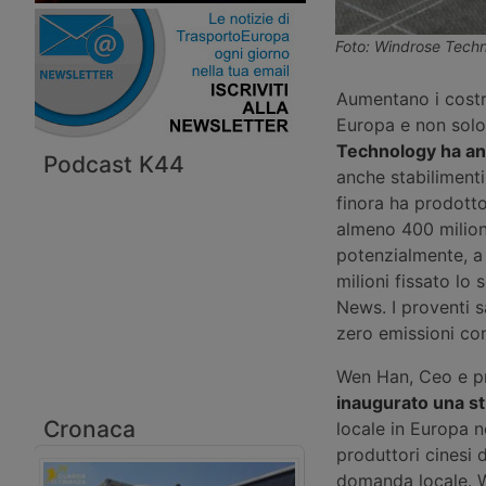
Foto: Windrose Tech
Aumentano i costrut
Europa e non solo
Technology ha an
Podcast K44
anche stabilimenti
finora ha prodotto
almeno 400 milioni
potenzialmente, a 
milioni fissato l
News. I proventi s
zero emissioni co
Wen Han, Ceo e pr
inaugurato una str
Cronaca
locale in Europa n
produttori cinesi d
domanda locale. W