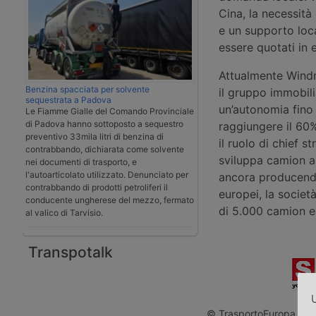
Cina, la necessità 
e un supporto loca
essere quotati in 
Attualmente Wind
Benzina spacciata per solvente
il gruppo immobil
sequestrata a Padova
un’autonomia fino
Le Fiamme Gialle del Comando Provinciale
di Padova hanno sottoposto a sequestro
raggiungere il 60%
preventivo 33mila litri di benzina di
il ruolo di chief s
contrabbando, dichiarata come solvente
sviluppa camion a
nei documenti di trasporto, e
l'autoarticolato utilizzato. Denunciato per
ancora producendo
contrabbando di prodotti petroliferi il
europei, la societ
conducente ungherese del mezzo, fermato
di 5.000 camion en
al valico di Tarvisio.
Transpotalk
U
© TrasportoEuropa - Rip