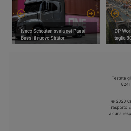
Iveco Schouten svela nei Paesi
DP World
Bassi il nuovo Strator
taglia 3
Testata gi
8241 
© 2020 Cro
Trasporto E
alcuna respo