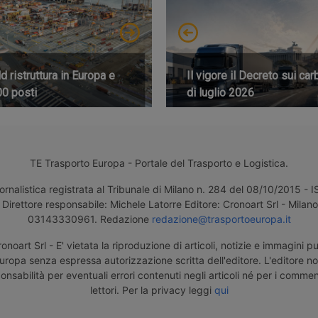
 ristruttura in Europa e
Il vigore il Decreto sui car
00 posti
di luglio 2026
TE Trasporto Europa - Portale del Trasporto e Logistica.
ornalistica registrata al Tribunale di Milano n. 284 del 08/10/2015 -
Direttore responsabile: Michele Latorre Editore: Cronoart Srl - Milano 
03143330961. Redazione
redazione@trasportoeuropa.it
noart Srl - E' vietata la riproduzione di articoli, notizie e immagini pu
uropa senza espressa autorizzazione scritta dell'editore. L'editore n
nsabilità per eventuali errori contenuti negli articoli né per i comment
lettori. Per la privacy leggi
qui