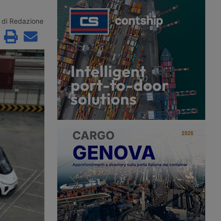
cato alla ricarica
percorsi, la Electric Vehicle Excise
i veicoli industriali
Duty, con aliquote di 3 e 1,5 penny
po Piacenza: otto punti
per miglio da versare in aggiunta al
di Redazione
di cui quattro da 400
bollo ordinario.
i del casello
 di Parma Ovest.