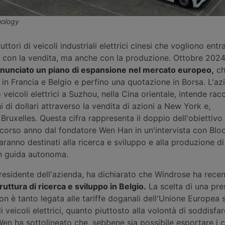
nology
tori di veicoli industriali elettrici cinesi che vogliono entra
 con la vendita, ma anche con la produzione. Ottobre 202
nunciato un piano di espansione nel mercato europeo,
ch
 in Francia e Belgio e perfino una quotazione in Borsa. L'az
 veicoli elettrici a Suzhou, nella Cina orientale, intende rac
 di dollari attraverso la vendita di azioni a New York e,
Bruxelles. Questa cifra rappresenta il doppio dell'obiettivo
o scorso anno dal fondatore Wen Han in un'intervista con Bl
aranno destinati alla ricerca e sviluppo e alla produzione d
n guida autonoma.
esidente dell'azienda, ha dichiarato che Windrose ha rece
uttura di ricerca e sviluppo in Belgio.
La scelta di una pr
on è tanto legata alle tariffe doganali dell'Unione Europea 
i veicoli elettrici, quanto piuttosto alla volontà di soddisfa
en ha sottolineato che, sebbene sia possibile esportare i 