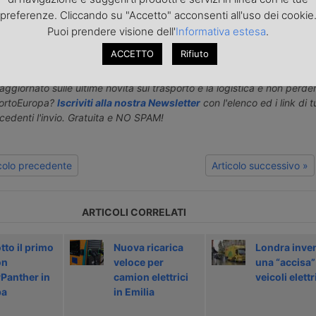
ni, comunicati, nonché rettifiche o precisazioni sugli articoli pubblica
preferenze. Cliccando su "Accetto" acconsenti all'uso dei cookie
europa.it
Puoi prendere visione dell'
Informativa estesa
.
ACCETTO
Rifiuto
o articolo nella
pagina Facebook di TrasportoEuropa
aggiornato sulle ultime novità sul trasporto e la logistica e non perd
portoEuropa?
Iscriviti alla nostra Newsletter
con l'elenco ed i link di tut
ecedenti l'invio. Gratuita e NO SPAM!
icolo precedente
Articolo successivo »
ARTICOLI CORRELATI
tto il primo
Nuova ricarica
Londra inve
on
veloce per
una “accisa”
Panther in
camion elettrici
veicoli elettr
pa
in Emilia