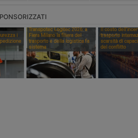
PONSORIZZATI
Transpotec Logitec 2026: a
Il costo dell’incer
urezza i
Fiera Milano la filiera del
trasporto internaz
spedizione
trasporto e della logistica fa
scarsità di capaci
sistema
del conflitto