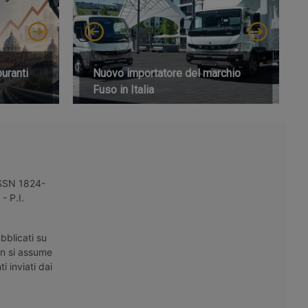
buranti
Nuovo importatore del marchio
Fuso in Italia
 ISSN 1824-
- P.I.
bblicati su
on si assume
i inviati dai