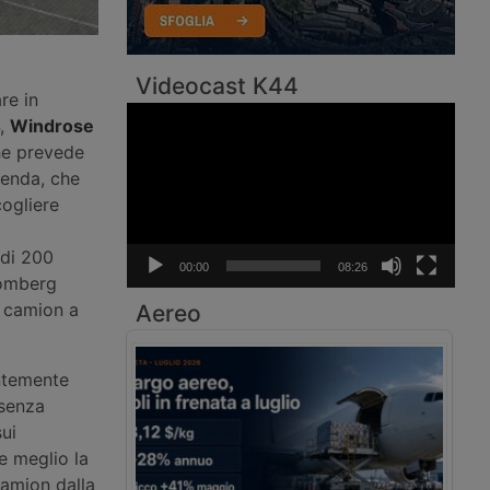
Videocast K44
re in
Video
4,
Windrose
Player
e prevede
ienda, che
cogliere
 di 200
00:00
08:26
oomberg
i camion a
Aereo
ntemente
esenza
sui
re meglio la
camion dalla