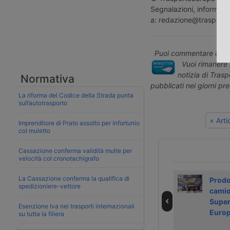
Segnalazioni, informazio
a: redazione@trasporto
Puoi commentare quest
Vuoi rimanere 
notizia di Tras
Normativa
pubblicati nei giorni pr
La riforma del Codice della Strada punta
sull’autotrasporto
« Art
Imprenditore di Prato assolto per infortunio
col muletto
Cassazione conferma validità multe per
velocità col cronotachigrafo
La Cassazione conferma la qualifica di
Scania lancia il
SuperPanther
Prodo
spedizioniere-vettore
modulo batteria
punta sull’Europa
cami
sotto cabina e la
con camion
Super
Esenzione Iva nei trasporti internazionali
ricarica Mcs
elettrici e
Euro
su tutta la filiera
assistenza