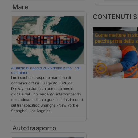
Mare
CONTENUTI S
Come mettere in sic
pacchi prima della 
All’inizio di agosto 2026 rimbalzano i noli
container
I noli spot del trasporto marittimo di
container diffusi il 6 agosto 2026 da
Drewry mostrano un aumento medio
globale dell’uno percento, interrompendo
tre settimane di calo grazie ai rialzi record
sul transpacifico Shanghai-New York e
Shanghai-Los Angeles.
Autotrasporto