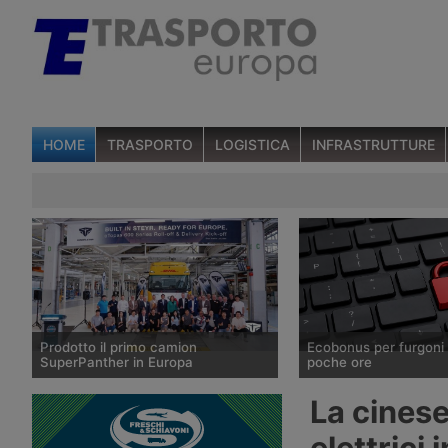
HOME
TRASPORTO
LOGISTICA
INFRASTRUTTURE
Prodotto il primo camion
Ecobonus per furgoni 
SuperPanther in Europa
poche ore
Il 27 luglio 2026 è uscito dalla
La piattaforma del mini
La cines
fabbrica austriaca della Steyr il primo
Trasporti per chiedere i
esemplare del camion elettrico cinese
per l’acquisto di veicol
elettrici 