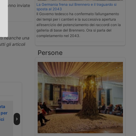
La Germania frena sul Brennero e il traguardo si
ti vanno inviate
.
sposta al 2043
Il Governo tedesco ha confermato l’allungamento
dei tempi per i cantieri e la successiva apertura
all’esercizio del potenziamento dei raccordi con la
galleria di base del Brennero. Ora si parla del
completamento nel 2043.
erti neanche una
ti gli articoli
Persone
nta
Video | le novità
ZF porterà alla Iaa
 per
Volvo Trucks per
il camion
ici
il 2026
software-defined