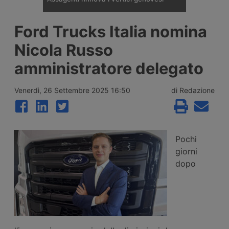
Il Consiglio Direttivo di Assagenti,
Ford Trucks Italia nomina
l’associazione ligure di agenti e mediatori
marittimi guidata dal presidente Gianluca
Nicola Russo
Croce, rinnova la squadra dirigente
confermando tre vice presidenti,
amministratore delegato
accogliendo un nuovo ingresso e
assegnando la guida delle tredici
commissioni interne.
Venerdì, 26 Settembre 2025 16:50
di Redazione
Pochi
giorni
dopo