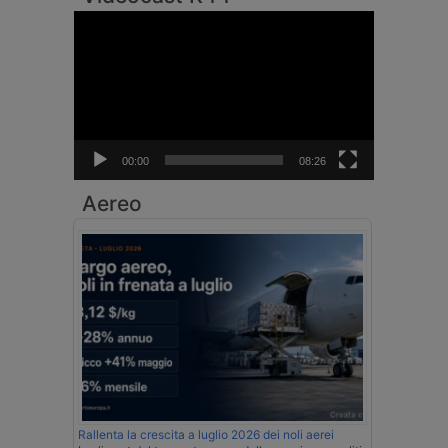
Video
Player
00:00
08:26
Aereo
Rallenta la crescita a luglio 2026 dei noli aerei