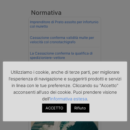
Normativa
Imprenditore di Prato assolto per infortunio
col muletto
Cassazione conferma validità multe per
velocità col cronotachigrafo
La Cassazione conferma la qualifica di
spedizioniere-vettore
Esenzione Iva nei trasporti internazionali
Utilizziamo i cookie, anche di terze parti, per migliorare
su tutta la filiera
l'esperienza di navigazione e suggerirti prodotti e servizi
Nuovi chiarimenti sull’uso del
in linea con le tue preferenze. Cliccando su "Accetto"
cronotachigrafo smart di seconda
acconsenti all'uso dei cookie. Puoi prendere visione
generazione
dell'
Informativa estesa
.
Mare
ACCETTO
Rifiuto