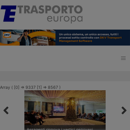
Array ( [0] => 9337 [1] => 8567 )
Assagenti rinnova i vertici genovesi