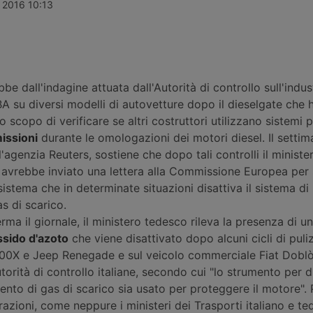
tale ha
dell’ingresso di Tata Motors e alle
(+4,62%), po
e 2016 10:13
l 29 luglio
battute finali, con la chiusura attesa
semestre a 1
oche ore
a novembre 2026. Aumentano i
La spinta ar
rimento dei
ricavi delle vendite di camion.
medio delle m
Cambio al vertice del settore
stradali, me
finanze.
Iveco nei trat
be dall'indagine attuata dall'Autorità di controllo sull'indus
A su diversi modelli di autovetture dopo il dieselgate che 
 scopo di verificare se altri costruttori utilizzano sistemi 
missioni
durante le omologazioni dei motori diesel. Il settim
l'agenzia Reuters, sostiene che dopo tali controlli il ministe
 avrebbe inviato una lettera alla Commissione Europea per
sistema che in determinate situazioni disattiva il sistema di
s di scarico.
erma il giornale, il ministero tedesco rileva la presenza di un
ssido d'azoto
che viene disattivato dopo alcuni cicli di puliz
500X e Jeep Renegade e sul veicolo commerciale Fiat Doblò.
torità di controllo italiane, secondo cui "lo strumento per di
ento di gas di scarico sia usato per proteggere il motore".
arazioni, come neppure i ministeri dei Trasporti italiano e te