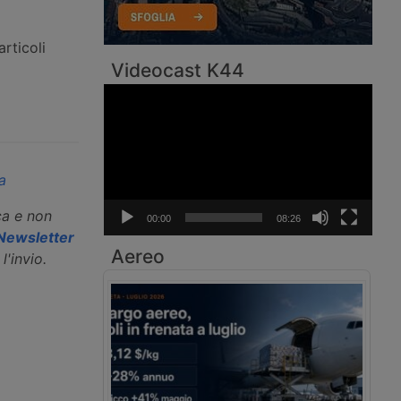
rticoli
Videocast K44
Video
Player
a
ca e non
00:00
08:26
a Newsletter
Aereo
l'invio.