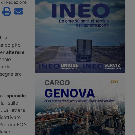
rtando il primo
3,8 miliardi di euro e attesa in
di Redazione
4.595 unità (+3,32%).
chiusura tra luglio e settembre,
riva dal segmento
mentre a Torino il marchio presenta la
otrici e dai trattori
gamma Model Year 2026 e il nuovo
ntre Scania scavalca
ecosistema di servizi per le flotte.
tori stradali.
tria
ha colpito
per
alterare
anale
ro dei
 segnalare
o "
speciale
ia" sulle
 La lettera
sattivare il
 Per ora FCA
desco.