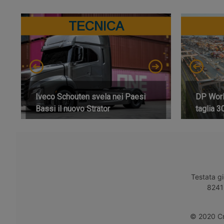
TECNICA
Iveco Schouten svela nei Paesi
DP World
Bassi il nuovo Strator
taglia 3
Testata gi
8241 
© 2020 Cro