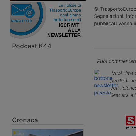
© TrasportoEuropa
Segnalazioni, info
pubblicati vanno 
Podcast K44
Puoi commentare
Vuoi riman
perderti n
con l'elenco
Gratuita e
Cronaca