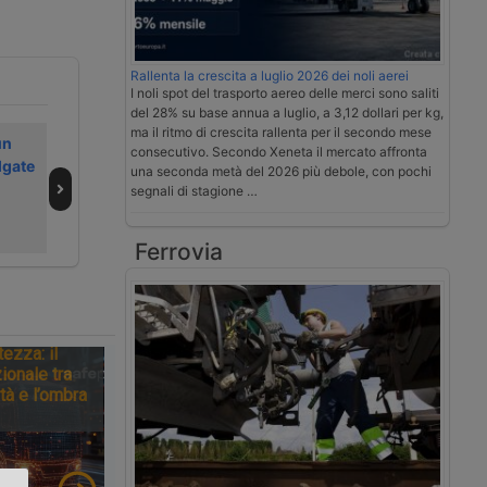
Rallenta la crescita a luglio 2026 dei noli aerei
I noli spot del trasporto aereo delle merci sono saliti
del 28% su base annua a luglio, a 3,12 dollari per kg,
ma il ritmo di crescita rallenta per il secondo mese
un
Stabilimenti
Germania ordina
consecutivo. Secondo Xeneta il mercato affronta
lgate
automotive
richiamo furgoni
una seconda metà del 2026 più debole, con pochi
rischio chiusura
per emissioni
segnali di stagione …
per coronavirus
diesel
Ferrovia
tezza: il
ionale tra
tà e l’ombra