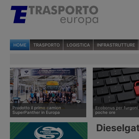
HOME
TRASPORTO
LOGISTICA
INFRASTRUTTURE
Prodotto il primo camion
Ecobonus per furgoni 
SuperPanther in Europa
poche ore
Il 27 luglio 2026 è uscito dalla
La piattaforma del mini
Dieselgat
fabbrica austriaca della Steyr il primo
Trasporti per chiedere i
esemplare del camion elettrico cinese
per l’acquisto di veicol