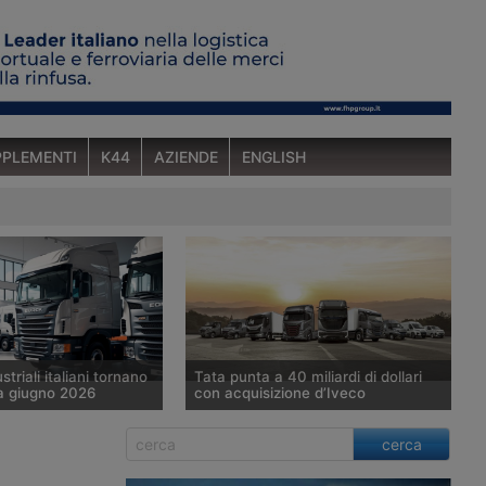
PLEMENTI
K44
AZIENDE
ENGLISH
ustriali italiani tornano
Tata punta a 40 miliardi di dollari
a giugno 2026
con acquisizione d’Iveco
6 le immatricolazioni
Tata Motors prosegue
cerca
icoli industriali oltre le
nell’acquisizione della divisione veicoli
te salgono a 2.579 unità
industriali di Iveco Group, valutata