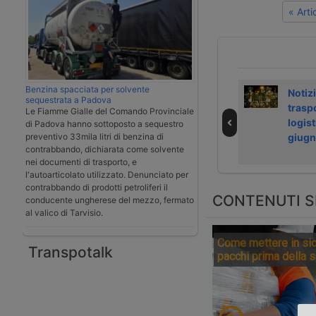
« Art
Benzina spacciata per solvente
VW inizia il
UE sta
Notizi
sequestrata a Padova
richiamo del
cambiando le
traspo
Le Fiamme Gialle del Comando Provinciale
dieselgate in
norme su
logist
di Padova hanno sottoposto a sequestro
preventivo 33mila litri di benzina di
Germania
emissioni
giugn
contrabbando, dichiarata come solvente
autoveicoli
nei documenti di trasporto, e
l'autoarticolato utilizzato. Denunciato per
contrabbando di prodotti petroliferi il
CONTENUTI S
conducente ungherese del mezzo, fermato
al valico di Tarvisio.
Come mettere in sic
Transpotalk
pacchi prima della 