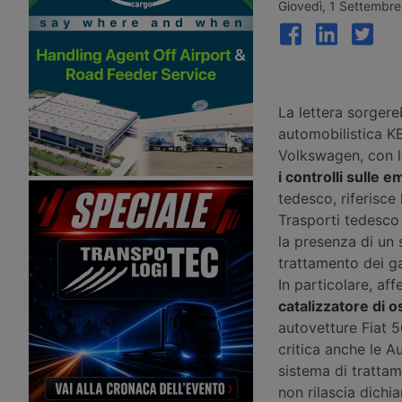
SuperPanther eTopas prodotto in
a basso impatto ambien
Giovedì, 1 Settembr
Europa. Ha già ottenuto
aperto le prenotazioni i
l’omologazione Wvta per l’intera
2026, ma le richiuse p
Unione Europea. Prime consegne a
dopo per il rapido esau
Dhl Freight e Gress Speditions.
fondi.
La lettera sorgereb
automobilistica KB
Volkswagen, con lo
i controlli sulle e
tedesco, riferisce 
Trasporti tedesco
la presenza di un 
trattamento dei ga
In particolare, aff
catalizzatore di o
autovetture Fiat 
critica anche le Au
sistema di trattam
non rilascia dichi