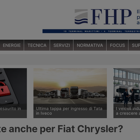
ENERGIE
TECNICA
SERVIZI
NORMATIVA
FOCUS
SUP
esaurito in
Ultima tappa per ingresso di Tata
I veicoli ind
in Iveco
a crescere 
stero dei
Nella relazione sui risultati del
A giugno 202
e anche per Fiat Chrysler?
l contributo
secondo trimestre 2026, Iveco
italiane di ve
i commerciali
annuncia che la procedura
3,5 tonnella