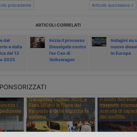
icolo precedente
Articolo successivo »
ARTICOLI CORRELATI
e dal
Inizia il processo
Indagini su 
rto e dalla
Dieselgate contro
nuovo diese
ica del 13
l’ex Ceo di
in Europa
o 2025
Volkswagen
PONSORIZZATI
Transpotec Logitec 2026: a
Il costo dell’incer
urezza i
Fiera Milano la filiera del
trasporto internaz
spedizione
trasporto e della logistica fa
scarsità di capaci
sistema
del conflitto