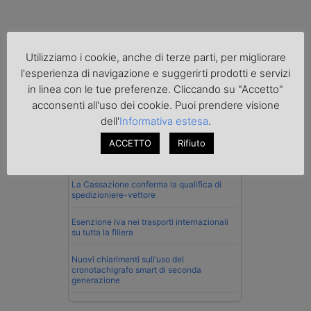
Utilizziamo i cookie, anche di terze parti, per migliorare
l'esperienza di navigazione e suggerirti prodotti e servizi
Normativa
in linea con le tue preferenze. Cliccando su "Accetto"
acconsenti all'uso dei cookie. Puoi prendere visione
Imprenditore di Prato assolto per infortunio
dell'
Informativa estesa
.
col muletto
ACCETTO
Rifiuto
Cassazione conferma validità multe per
velocità col cronotachigrafo
La Cassazione conferma la qualifica di
spedizioniere-vettore
Esenzione Iva nei trasporti internazionali
su tutta la filiera
Nuovi chiarimenti sull’uso del
cronotachigrafo smart di seconda
generazione