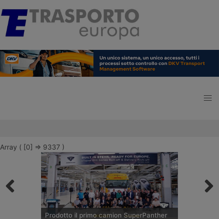
Array ( [0] => 9337 )
Prodotto il primo camion SuperPanther