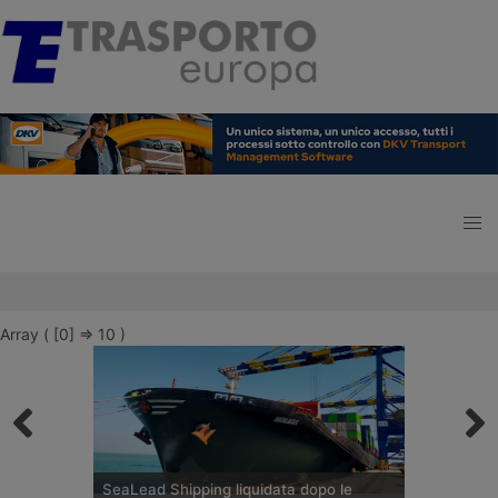
Array ( [0] => 10 )
SeaLead Shipping liquidata dopo le