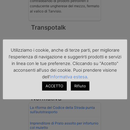
contrabbando di prodotti petroliferi il
conducente ungherese del mezzo, fermato
al valico di Tarvisio.
Transpotalk
Utilizziamo i cookie, anche di terze parti, per migliorare
l'esperienza di navigazione e suggerirti prodotti e servizi
in linea con le tue preferenze. Cliccando su "Accetto"
acconsenti all'uso dei cookie. Puoi prendere visione
dell'
Informativa estesa
.
ACCETTO
Rifiuto
Normativa
La riforma del Codice della Strada punta
sull’autotrasporto
Imprenditore di Prato assolto per infortunio
col muletto