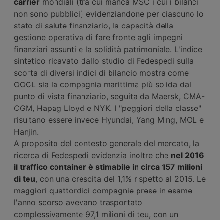
carrier
mondiali (tra cui manca MSC i cui i bilanci
non sono pubblici) evidenziandone per ciascuno lo
stato di salute finanziario, la capacità della
gestione operativa di fare fronte agli impegni
finanziari assunti e la solidità patrimoniale. L'indice
sintetico ricavato dallo studio di Fedespedi sulla
scorta di diversi indici di bilancio mostra come
OOCL sia la compagnia marittima più solida dal
punto di vista finanziario, seguita da Maersk, CMA-
CGM, Hapag Lloyd e NYK. I "peggiori della classe"
risultano essere invece Hyundai, Yang Ming, MOL e
Hanjin.
A proposito del contesto generale del mercato, la
ricerca di Fedespedi evidenzia inoltre che
nel 2016
il traffico container è stimabile in circa 157 milioni
di teu
, con una crescita del 1,1% rispetto al 2015. Le
maggiori quattordici compagnie prese in esame
l'anno scorso avevano trasportato
complessivamente 97,1 milioni di teu, con un