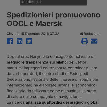
sanzioni Usa
La compagnia container di Singapore
Spedizionieri promuovono
SeaLead Shipping ha presentato richiesta
di liquidazione volontaria dopo essere
OOCL e Maersk
stata colpita dalle sanzioni dirette del
Tesoro Usa di luglio 2026, terzo atto di
una campagna contro la rete armatoriale di
Giovedì, 15 Dicembre 2016 07:32
di Redazione
Mohammad Hossein Shamkhani, figlio del
consigliere di Khamenei ucciso a febbraio.
Aveva servizi anche nel Mediterraneo.
Dopo il crac Hanjin e la conseguente richiesta di
maggiore trasparenza sui bilanci
dei vettori
marittimi impegnati nel trasporto container giunta
da vari operatori, il centro studi di Fedespedi
(Federazione nazionale delle imprese di spedizioni
internazionali) ha elaborato un'analisi economico-
finanziaria da utilizzare come manuale sullo stato
di salute delle compagnie di navigazione.
La ricerca
analizza quattordici dei maggiori global