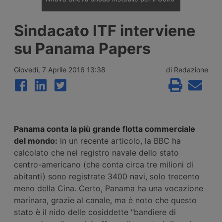
Il porto indiano di Nhava Sheva è diventato
Sindacato ITF interviene
il principale hub di trasbordo verso il Golfo
dopo la crisi del Mar Rosso, ma nel 2026 lo
su Panama Papers
scontro tra Israele e Iran e la chiusura dello
stretto di Hormuz hanno reso instabile
l’assetto costruito dai vettori regionali.
Giovedì, 7 Aprile 2016 13:38
di Redazione
Panama conta la più grande flotta commerciale
del mondo:
in un recente articolo, la BBC ha
calcolato che nel registro navale dello stato
centro-americano (che conta circa tre milioni di
abitanti) sono registrate 3400 navi, solo trecento
meno della Cina. Certo, Panama ha una vocazione
marinara, grazie al canale, ma è noto che questo
stato è il nido delle cosiddette "bandiere di