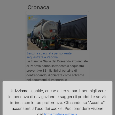
Cronaca
Benzina spacciata per solvente
sequestrata a Padova
Le Fiamme Gialle del Comando Provinciale
di Padova hanno sottoposto a sequestro
preventivo 33mila litri di benzina di
contrabbando, dichiarata come solvente
nei documenti di trasporto, e
l'autoarticolato utilizzato. Denunciato per
contrabbando di prodotti petroliferi il
Utilizziamo i cookie, anche di terze parti, per migliorare
conducente ungherese del mezzo, fermato
l'esperienza di navigazione e suggerirti prodotti e servizi
al valico di Tarvisio.
in linea con le tue preferenze. Cliccando su "Accetto"
acconsenti all'uso dei cookie. Puoi prendere visione
Transpotalk
dell'
Informativa estesa
.