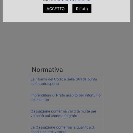
ACCETTO
Rifiuto
Normativa
La riforma del Codice della Strada punta
sull’autotrasporto
Imprenditore di Prato assolto per infortunio
col muletto
Cassazione conferma validità multe per
velocità col cronotachigrafo
La Cassazione conferma la qualifica di
spedizioniere-vettore