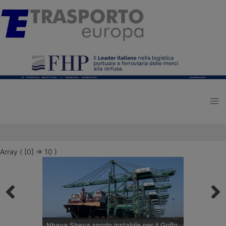
Array ( [0] => 10 )
Nhava Sheva snodo instabile per il Golfo