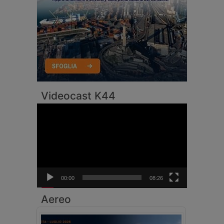
Videocast K44
Video
Player
00:00
08:26
Aereo