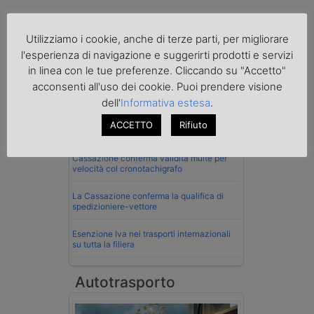
Utilizziamo i cookie, anche di terze parti, per migliorare
l'esperienza di navigazione e suggerirti prodotti e servizi
Normativa
in linea con le tue preferenze. Cliccando su "Accetto"
La riforma del Codice della Strada punta
acconsenti all'uso dei cookie. Puoi prendere visione
sull’autotrasporto
dell'
Informativa estesa
.
Imprenditore di Prato assolto per infortunio
ACCETTO
Rifiuto
col muletto
Cassazione conferma validità multe per
velocità col cronotachigrafo
La Cassazione conferma la qualifica di
spedizioniere-vettore
Esenzione Iva nei trasporti internazionali
su tutta la filiera
Autotrasporto