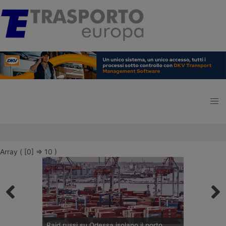
Array ( [0] => 10 )
Raid russi su Odessa isolano il porto