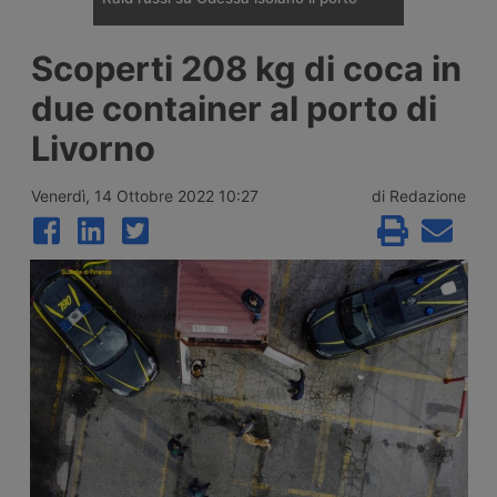
Nella prima decade di agosto la Russia ha
Scoperti 208 kg di coca in
intensificato gli attacchi contro il porto di
Odessa e le infrastrutture energetiche della
due container al porto di
regione, lasciando senza elettricità 300mila
famiglie e spingendo la Turchia a proporre
Livorno
una moratoria sugli attacchi alle navi nel
Mar Nero. La siccità del Danubio aggrava la
situazione.
Venerdì, 14 Ottobre 2022 10:27
di Redazione