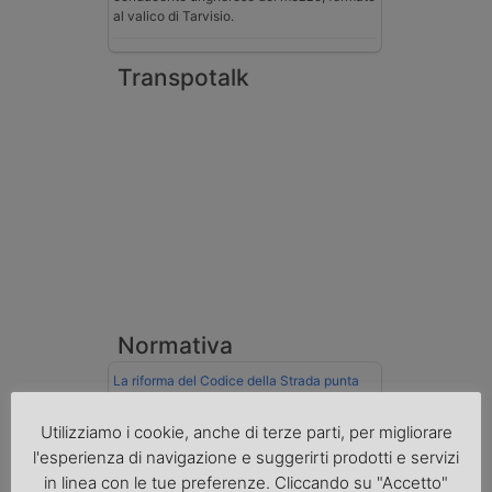
al valico di Tarvisio.
Transpotalk
Normativa
La riforma del Codice della Strada punta
sull’autotrasporto
Utilizziamo i cookie, anche di terze parti, per migliorare
Imprenditore di Prato assolto per infortunio
l'esperienza di navigazione e suggerirti prodotti e servizi
col muletto
in linea con le tue preferenze. Cliccando su "Accetto"