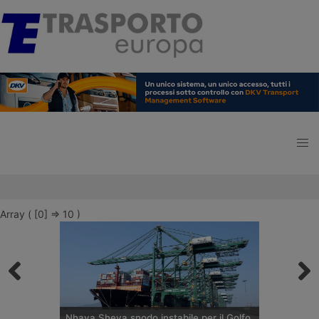
Array ( [0] => 10 )
Nhava Sheva snodo instabile per il Golfo