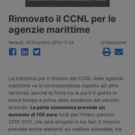
Il porto indiano di Nhava Sheva è diventato
Rinnovato il CCNL per le
il principale hub di trasbordo verso il Golfo
dopo la crisi del Mar Rosso, ma nel 2026 lo
agenzie marittime
scontro tra Israele e Iran e la chiusura dello
stretto di Hormuz hanno reso instabile
l’assetto costruito dai vettori regionali.
Venerdì, 19 Dicembre 2014 11:34
di Redazione
La trattativa per il rinnovo del CCNL delle agenzie
marittime va in controtendenza rispetto ad altre
vertenze, perché la firma tra le parti è giunta in
breve tempo e prima della scadenza del vecchio
accordo.
La parte economica prevede un
aumento di 105 euro
lordi per l'intero periodo
2015-2017, che sarà erogate in tre fasi. Il rinnovo
prevede anche elementi sul welfare aziendale, tra