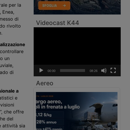
ale per la
, Enea,
rmesso di
Videocast K44
do rivolto
Video
e.
Player
ealizzazione
controllare
to un
uviale,
00:00
08:26
rado di
Aereo
ionale a
tistici e
visioni
”, che offre
che del
attività sia