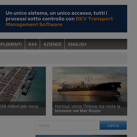
PLEMENTI
K44
AZIENDE
ENGLISH
358 milioni per nove
Hormuz verso l’intesa ma resta la
tensione nel Mar Rosso
nterministeriale per la
Washington punta ad annunciare
cerca
one Economica ha
l’accordo provvisorio con Teheran e
favorevole a un fondo
Muscat per la riapertura dello Stretto