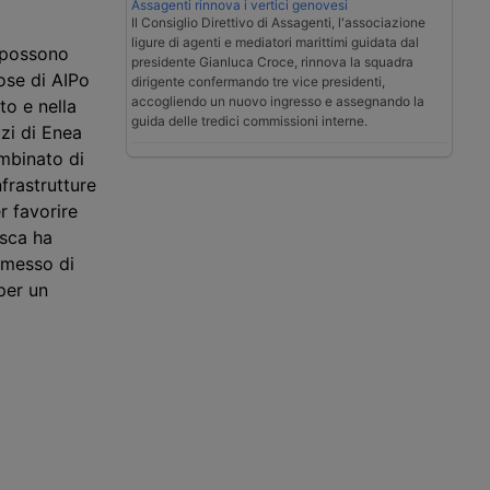
Assagenti rinnova i vertici genovesi
Il Consiglio Direttivo di Assagenti, l'associazione
ligure di agenti e mediatori marittimi guidata dal
e possono
presidente Gianluca Croce, rinnova la squadra
se di AIPo
dirigente confermando tre vice presidenti,
accogliendo un nuovo ingresso e assegnando la
to e nella
guida delle tredici commissioni interne.
zi di Enea
ombinato di
nfrastrutture
r favorire
esca ha
rmesso di
per un