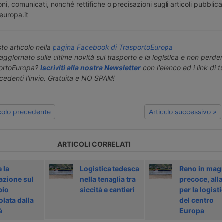
ni, comunicati, nonché rettifiche o precisazioni sugli articoli pubblica
europa.it
o articolo nella
pagina Facebook di TrasportoEuropa
aggiornato sulle ultime novità sul trasporto e la logistica e non perd
portoEuropa?
Iscriviti alla nostra Newsletter
con l'elenco ed i link di tut
ecedenti l'invio. Gratuita e NO SPAM!
icolo precedente
Articolo successivo »
ARTICOLI CORRELATI
 la
Logistica tedesca
Reno in mag
azione sul
nella tenaglia tra
precoce, all
bio
siccità e cantieri
per la logist
lata dalla
del centro
à
Europa