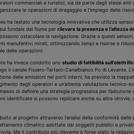
atori commerciali e turistici, sia da parte degli stessi enti g
ganizzare le operazioni di dragaggio e l’impiego delle risor
ea ha testato una tecnologia innovativa che utilizza sensori
 sul fondale del fiume per
rilevare la presenza e l’altezza d
ossono ostacolare la navigazione. Grazie a questi sensori,
enti manutentivi mirati, ottimizzando tempi e risorse e ridu
le delle operazioni.
nete ha invece condotto uno
studio di fattibilità sull’elettrif
go il canale Fissero-Tartaro-Canalbianco Po di Levante. L’i
zione delle emissioni nei porti interni, ha previsto la mappa
lgimento degli
operatori
e un’attenta valutazione tecnico-e
rmesso di definire una strategia progressiva per l’adozione 
ni identificate
si possono replicare
anche su altre idrovie,
uito al progetto attraverso l’analisi della conformità delle
attamento climatico adottate dai soggetti pubblici e privat
rovia.
Ma il contributo più rilevante è forse stato la redazio