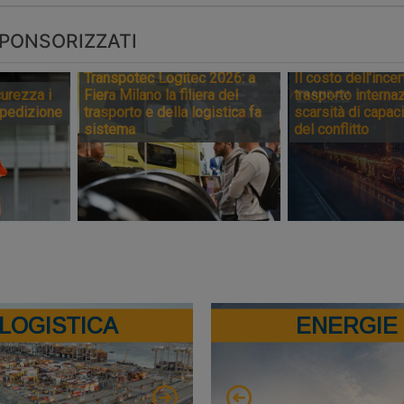
PONSORIZZATI
Transpotec Logitec 2026: a
Il costo dell’incer
urezza i
Fiera Milano la filiera del
trasporto internaz
spedizione
trasporto e della logistica fa
scarsità di capaci
sistema
del conflitto
LOGISTICA
ENERGIE