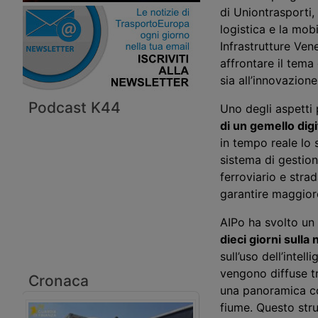
di Uniontrasporti,
logistica e la mob
Infrastrutture Ven
affrontare il tema
sia all’innovazion
Podcast K44
Uno degli aspetti 
di un gemello digi
in tempo reale lo 
sistema di gestion
ferroviario e stra
garantire maggiore
AIPo ha svolto un 
dieci giorni sulla 
sull’uso dell’intel
vengono diffuse tr
Cronaca
una panoramica cos
fiume. Questo stru