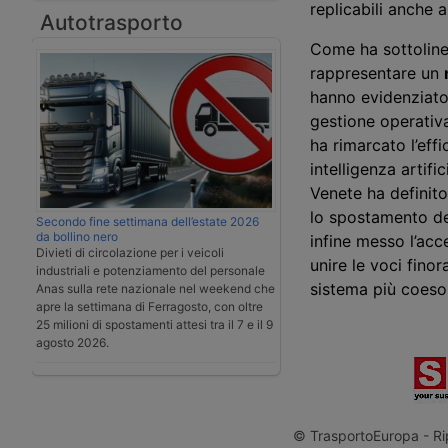
replicabili anche a
Autotrasporto
Come ha sottoline
rappresentare un
hanno evidenziato 
gestione operativa
ha rimarcato l’eff
intelligenza artifi
Venete ha definito
lo spostamento del
Secondo fine settimana dell’estate 2026
da bollino nero
infine messo l’ac
Divieti di circolazione per i veicoli
unire le voci fino
industriali e potenziamento del personale
sistema più coeso, 
Anas sulla rete nazionale nel weekend che
apre la settimana di Ferragosto, con oltre
25 milioni di spostamenti attesi tra il 7 e il 9
agosto 2026.
© TrasportoEuropa - Rip