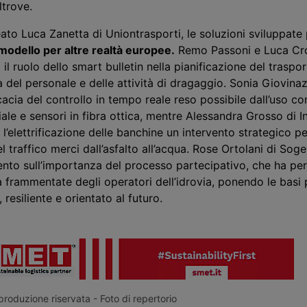
ltrove.
ato Luca Zanetta di Uniontrasporti, le soluzioni sviluppat
modello per altre realtà europee.
Remo Passoni e Luca Cro
il ruolo dello smart bulletin nella pianificazione del traspor
 del personale e delle attività di dragaggio. Sonia Giovinaz
icacia del
controllo
in tempo reale reso possibile dall’uso c
ciale e sensori in fibra ottica, mentre Alessandra Grosso di I
 l’elettrificazione delle banchine un intervento strategico pe
 traffico merci dall’asfalto all’acqua. Rose Ortolani di Sog
cento sull’importanza del processo partecipativo, che ha pe
ra frammentate degli
operatori
dell’idrovia, ponendo le basi 
resiliente e orientato al futuro.
roduzione riservata - Foto di repertorio