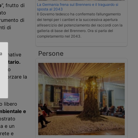
o
”, frutto di
La Germania frena sul Brennero e il traguardo si
sposta al 2043
ato
Il Governo tedesco ha confermato l’allungamento
trumento di
dei tempi per i cantieri e la successiva apertura
all’esercizio del potenziamento dei raccordi con la
ti di
galleria di base del Brennero. Ora si parla del
completamento nel 2043.
a
Persone
za
normative
unitario.
.
ntero
rafforzare la
ne
o libero
ambientale e
mostrato
ca e un
rete e