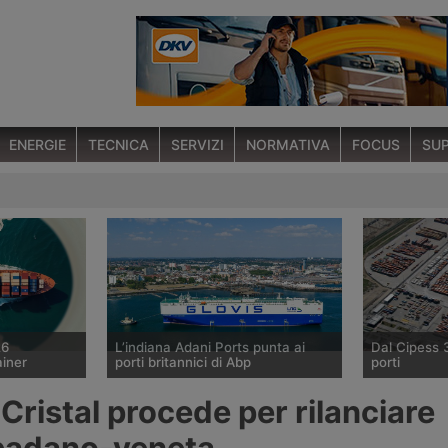
ENERGIE
TECNICA
SERVIZI
NORMATIVA
FOCUS
SUP
26
L’indiana Adani Ports punta ai
Dal Cipess 
ainer
porti britannici di Abp
porti
o marittimo
Il gruppo indiano Adani sta
Il Comitato I
Cristal procede per rilanciare
6 agosto 2026
valutando l’acquisizione della quota
Programmazi
n aumento
di controllo di Associated British
dato parere 
a padano-veneta