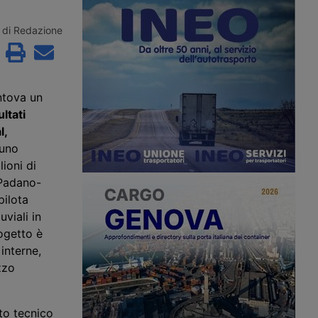
ioni di euro per
di Hormuz, mentre sulla rotta omanita
nterventi in nove porti
una portarinfuse greca viene colpita
 opere nuove a Trieste,
da un proiettile e nel Mar Rosso gli
di Redazione
ezia e il
Houthi rivendicano l’ottavo attacco a
to di progetti già
una petroliera saudita dal 22 luglio.
i sei scali.
ntova un
ultati
l,
un
o
ioni di
 Padano-
pilota
uviali in
rogetto è
interne,
izzo
to tecnico