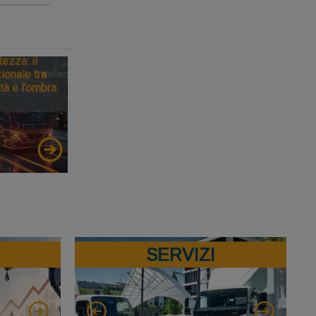
tezza: il
ionale tra
tà e l’ombra
SERVIZI