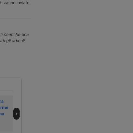
ti vanno inviate
erti neanche una
ti gli articoli
ra
Una spinta ibrida
La carenza di
arme
diesel-elettrica
acqua nelle
ica
per il trasporto
idrovie tedesche
fluviale
resta un
problema