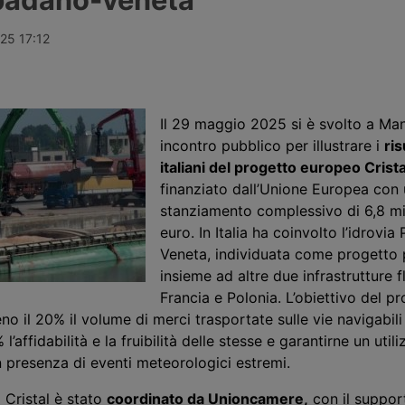
percento,
Ports, oggi in mano ai fondi
da 357,65 mil
imane di calo
pensione canadesi Cppib e Omers,
quattordici i
ul
che hanno incaricato Morgan
italiani, tra
25 17:12
-New York e
Stanley per una cessione stimata
Messina e Ven
oltre 10 miliardi di sterline. Nessuna
rifinanziamen
offerta formale è stata ancora
avviati in altr
presentata.
Il 29 maggio 2025 si è svolto a Ma
incontro pubblico per illustrare
i
ris
italiani del progetto europeo Crista
f
inanziato dall’Unione Europea con 
stanziamento
complessivo di 6,8 mil
euro.
In Italia ha coinvolto
l’idrovia
Veneta, individuata come progetto 
insieme ad altre due infrastrutture fl
Francia e Polonia. L’obiettivo del p
o il 20% il volume di merci trasportate sulle vie navigabili 
l’affidabilità e la fruibilità delle stesse e garantirne un util
 presenza di eventi meteorologici estremi.
o
Cristal
è stato
coordinato da Unioncamere,
con il suppor