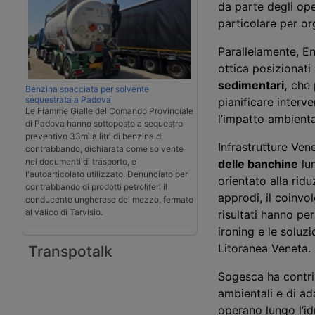
da parte degli oper
particolare per or
Parallelamente, En
ottica posizionati
sedimentari,
che p
Benzina spacciata per solvente
sequestrata a Padova
pianificare interv
Le Fiamme Gialle del Comando Provinciale
l’impatto ambienta
di Padova hanno sottoposto a sequestro
preventivo 33mila litri di benzina di
Infrastrutture Ve
contrabbando, dichiarata come solvente
nei documenti di trasporto, e
delle banchine
lun
l'autoarticolato utilizzato. Denunciato per
orientato alla ridu
contrabbando di prodotti petroliferi il
approdi, il coinvo
conducente ungherese del mezzo, fermato
al valico di Tarvisio.
risultati hanno pe
ironing
e le
soluzio
Litoranea Veneta.
Transpotalk
Sogesca ha contrib
ambientali e di
ad
operano lungo l’id