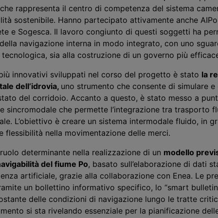
 che rappresenta il centro di competenza del sistema camer
ilità sostenibile. Hanno partecipato attivamente anche AIPo
ete e Sogesca. Il lavoro congiunto di questi soggetti ha pe
 della navigazione interna in modo integrato, con uno sguar
e tecnologica, sia alla costruzione di un governo più efficac
più innovativi sviluppati nel corso del progetto è stato
la r
tale dell’idrovia,
uno strumento che consente di simulare e
stato del corridoio. Accanto a questo, è stato messo a pun
e sincromodale che permette l’integrazione tra trasporto fl
dale. L’obiettivo è creare un sistema intermodale fluido, in g
 flessibilità nella movimentazione delle merci.
ruolo determinante nella realizzazione di un
modello previs
navigabilità del fiume Po
, basato sull’elaborazione di dati sta
ligenza artificiale, grazie alla collaborazione con Enea. Le pre
amite un bollettino informativo specifico, lo “smart bulletin
tante delle condizioni di navigazione lungo le tratte criti
mento si sta rivelando essenziale per la pianificazione delle 