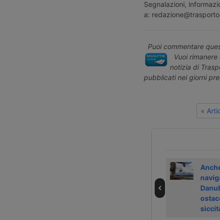
Segnalazioni, informazio
a: redazione@trasporto
Puoi commentare quest
Vuoi rimanere 
notizia di Tras
pubblicati nei giorni pr
« Art
Bimodale fiume-
Battelli fluviali
Anche
bici per le
ibridi per
navig
consegne a Lione
trasporto di
Danu
plastica in
ostaco
Francia
siccit