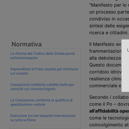
“Manifesto per lo
un processo partec
condiviso in occa
sintesi delle esig
ricerca e cittadini.
Normativa
Il Manifesto evid
U
frammentazione
d
La riforma del Codice della Strada punta
alla debolezza inf
sull’autotrasporto
Questo documento 
Imprenditore di Prato assolto per infortunio
corridoio idroviari
col muletto
resilienza climati
Cassazione conferma validità multe per
commerciale e turis
velocità col cronotachigrafo
Secondo i
collabo
La Cassazione conferma la qualifica di
come il Po –
dovr
spedizioniere-vettore
all’affidabilità ope
Esenzione Iva nei trasporti internazionali
come le tecnologie 
su tutta la filiera
coinvolgimento att