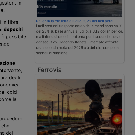
estori, in
se.
Rallenta la crescita a luglio 2026 dei noli aerei
 in fibra
I noli spot del trasporto aereo delle merci sono saliti
ei depositi
del 28% su base annua a luglio, a 3,12 dollari per kg,
 è possibile
ma il ritmo di crescita rallenta per il secondo mese
consecutivo. Secondo Xeneta il mercato affronta
cendo
una seconda metà del 2026 più debole, con pochi
segnali di stagione …
icazione
Ferrovia
ntervento,
tura degli
conomica. I
del cold
 come la
 procedure
i che
ne del