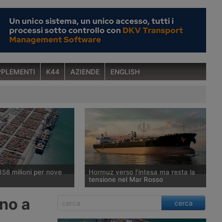
PLEMENTI
K44
AZIENDE
ENGLISH
358 milioni per nove
Hormuz verso l’intesa ma resta la
tensione nel Mar Rosso
nterministeriale per la
Washington punta ad annunciare
ino a
cerca
one Economica ha
l’accordo provvisorio con Teheran e
favorevole a un fondo
Muscat per la riapertura dello Stretto