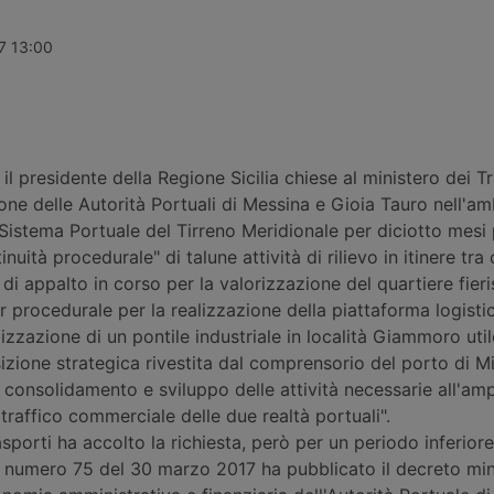
percento,
Ports, oggi in mano ai fondi
da 357,65 mil
imane di calo
pensione canadesi Cppib e Omers,
quattordici i
ul
che hanno incaricato Morgan
italiani, tra
17 13:00
-New York e
Stanley per una cessione stimata
Messina e Ven
oltre 10 miliardi di sterline. Nessuna
rifinanziamen
offerta formale è stata ancora
avviati in altr
presentata.
il presidente della Regione Sicilia chiese al ministero dei Tr
zione delle Autorità Portuali di Messina e Gioia Tauro nell'am
Sistema Portuale del Tirreno Meridionale per diciotto mesi
inuità procedurale" di talune attività di rilievo in itinere tra 
di appalto in corso per la valorizzazione del quartiere fieris
er procedurale per la realizzazione della piattaforma logisti
lizzazione di un pontile industriale in località Giammoro util
izione strategica rivestita dal comprensorio del porto di Mi
di consolidamento e sviluppo delle attività necessarie all'a
traffico commerciale delle due realtà portuali".
asporti ha accolto la richiesta, però per un periodo inferiore: 
e numero 75 del 30 marzo 2017 ha pubblicato il decreto mini