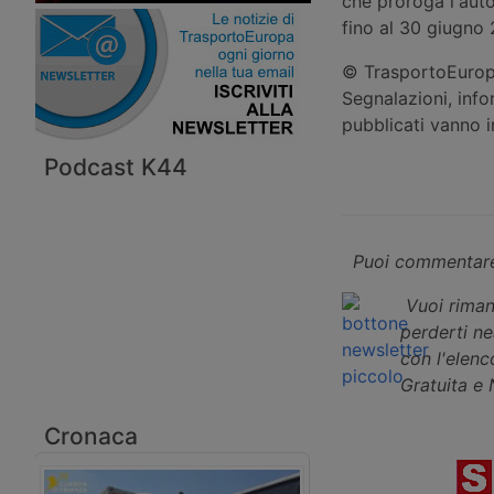
che proroga l'auto
fino al 30 giugno 
© TrasportoEuropa
Segnalazioni, info
pubblicati vanno 
Podcast K44
Puoi commentare
Vuoi riman
perderti n
con l'elenco
Gratuita e
Cronaca