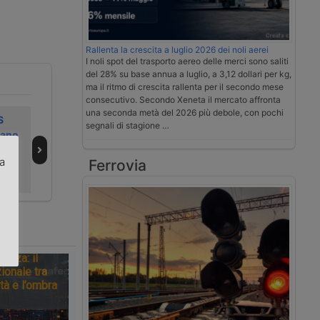
Rallenta la crescita a luglio 2026 dei noli aerei
I noli spot del trasporto aereo delle merci sono saliti
del 28% su base annua a luglio, a 3,12 dollari per kg,
ma il ritmo di crescita rallenta per il secondo mese
consecutivo. Secondo Xeneta il mercato affronta
una seconda metà del 2026 più debole, con pochi
S
Gioia Tauro
Scoperti 400 kg
segnali di stagione …
iano
valuta un asse
di coca in tre
ferroviario con
operazioni a
za
Ferrovia
l’Abruzzo
Gioia Tauro
.
tezza: il
ionale tra
tà e l’ombra