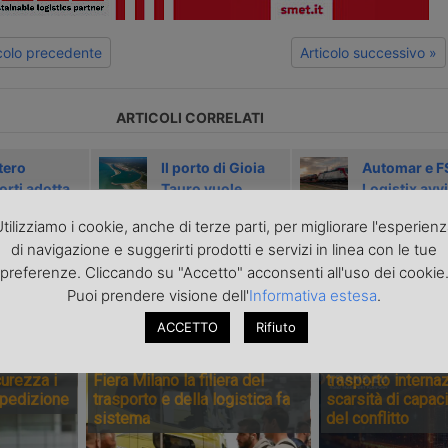
icolo precedente
Articolo successivo »
ARTICOLI CORRELATI
tero
Il porto di Gioia
Automar e F
orti adotta
Tauro vuole
Logistix avv
ee guida sul
nuovi spazi
un corridoio
tilizziamo i cookie, anche di terze parti, per migliorare l'esperien
ironing
automotive
di navigazione e suggerirti prodotti e servizi in linea con le tue
tirrenico
preferenze. Cliccando su "Accetto" acconsenti all'uso dei cookie
Puoi prendere visione dell'
Informativa estesa
.
PONSORIZZATI
ACCETTO
Rifiuto
Transpotec Logitec 2026: a
Il costo dell’incer
urezza i
Fiera Milano la filiera del
trasporto internaz
spedizione
trasporto e della logistica fa
scarsità di capaci
sistema
del conflitto