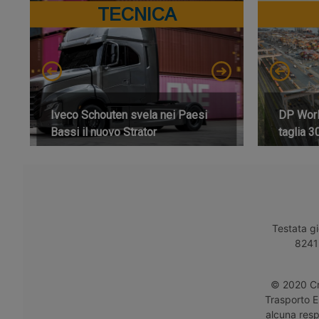
TECNICA
Iveco Schouten svela nei Paesi
DP World
Bassi il nuovo Strator
taglia 3
Testata gi
8241 
© 2020 Cro
Trasporto E
alcuna respo