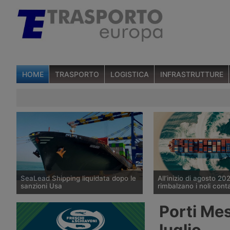
HOME
TRASPORTO
LOGISTICA
INFRASTRUTTURE
SeaLead Shipping liquidata dopo le
All’inizio di agosto 20
sanzioni Usa
rimbalzano i noli cont
La compagnia container di Singapore
I noli spot del trasport
Porti Mes
SeaLead Shipping ha presentato
di container diffusi il 
richiesta di liquidazione volontaria
da Drewry mostrano u
luglio