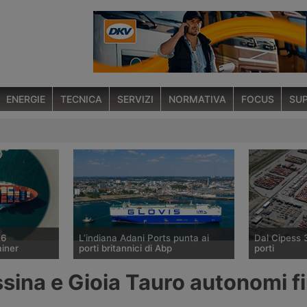
ENERGIE
TECNICA
SERVIZI
NORMATIVA
FOCUS
SUP
26
L’indiana Adani Ports punta ai
Dal Cipess 
ainer
porti britannici di Abp
porti
o marittimo
Il gruppo indiano Adani sta
Il Comitato I
sina e Gioia Tauro autonomi f
6 agosto 2026
valutando l’acquisizione della quota
Programmazi
n aumento
di controllo di Associated British
dato parere 