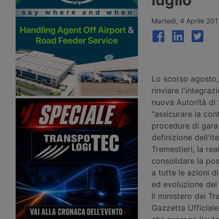
dopo essere stata colpita dalle
medio globale dell’uno 
sanzioni dirette del Tesoro Usa di
interrompendo tre sett
luglio 2026, terzo atto di una
grazie ai rialzi record s
Martedì, 4 Aprile 20
campagna contro la rete armatoriale
transpacifico Shanghai
di Mohammad Hossein Shamkhani,
Shanghai-Los Angeles.
figlio del consigliere di Khamenei
ucciso a febbraio. Aveva servizi
anche nel Mediterraneo.
Lo scorso agosto, 
rinviare l'integra
nuova Autorità di 
"assicurare la cont
procedure di gara 
definizione dell'it
Tremestieri, la rea
consolidare la pos
a tutte le azioni 
ed evoluzione del 
Il ministero dei Tr
Gazzetta Ufficial