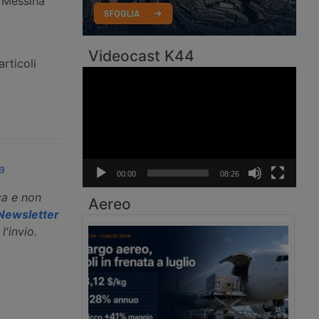
i Messina
Videocast K44
rticoli
Video
Player
a
00:00
08:26
ca e non
Aereo
a Newsletter
l'invio.