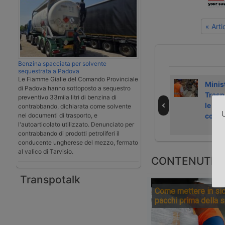
« Art
Benzina spacciata per solvente
sequestrata a Padova
Le Fiamme Gialle del Comando Provinciale
Intercettati nel
Arrestati due
Minis
di Padova hanno sottoposto a sequestro
porto di Gioia
portuali a Gioia
Trasp
preventivo 33mila litri di benzina di
Tauro 417 chili di
Tauro mentre
le lin
contrabbando, dichiarata come solvente
U
nei documenti di trasporto, e
cocaina
recuperavano
cold 
l'autoarticolato utilizzato. Denunciato per
228 kg di cocaina
contrabbando di prodotti petroliferi il
conducente ungherese del mezzo, fermato
al valico di Tarvisio.
CONTENUTI S
Transpotalk
Come mettere in sic
pacchi prima della 