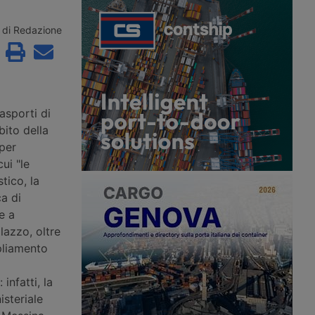
ioni di euro per
di Hormuz, mentre sulla rotta omanita
nterventi in nove porti
una portarinfuse greca viene colpita
 opere nuove a Trieste,
da un proiettile e nel Mar Rosso gli
di Redazione
ezia e il
Houthi rivendicano l’ottavo attacco a
to di progetti già
una petroliera saudita dal 22 luglio.
i sei scali.
asporti di
bito della
 per
cui "le
tico, la
ca di
e a
lazzo, oltre
mpliamento
infatti, la
steriale