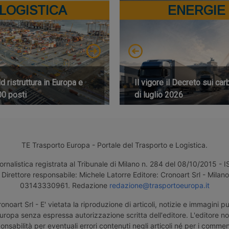
LOGISTICA
ENERGIE
 ristruttura in Europa e
Il vigore il Decreto sui car
00 posti
di luglio 2026
TE Trasporto Europa - Portale del Trasporto e Logistica.
ornalistica registrata al Tribunale di Milano n. 284 del 08/10/2015 -
Direttore responsabile: Michele Latorre Editore: Cronoart Srl - Milano 
03143330961. Redazione
redazione@trasportoeuropa.it
noart Srl - E' vietata la riproduzione di articoli, notizie e immagini pu
uropa senza espressa autorizzazione scritta dell'editore. L'editore n
nsabilità per eventuali errori contenuti negli articoli né per i comment