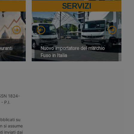
SERVIZI
buranti
Nuovo importatore del marchio
Fuso in Italia
 ISSN 1824-
- P.I.
bblicati su
on si assume
i inviati dai