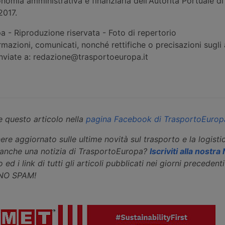
nomia amministrativa e finanziaria dell'Autorità Portuale d
2017.
 - Riproduzione riservata - Foto di repertorio
rmazioni, comunicati, nonché rettifiche o precisazioni sugli a
inviate a: redazione@trasportoeuropa.it
 questo articolo nella
pagina Facebook di TrasportoEurop
ere aggiornato sulle ultime novità sul trasporto e la logisti
eanche una notizia di TrasportoEuropa?
Iscriviti alla nostr
 ed i link di tutti gli articoli pubblicati nei giorni precedenti 
 NO SPAM!