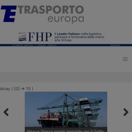
Array ( [0] => 10 )
Nhava Sheva snodo instabile per il Golfo