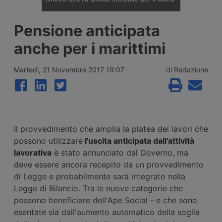
Il porto indiano di Nhava Sheva è diventato
Pensione anticipata
il principale hub di trasbordo verso il Golfo
dopo la crisi del Mar Rosso, ma nel 2026 lo
anche per i marittimi
scontro tra Israele e Iran e la chiusura dello
stretto di Hormuz hanno reso instabile
l’assetto costruito dai vettori regionali.
Martedì, 21 Novembre 2017 19:07
di Redazione
Il provvedimento che amplia la platea dei lavori che
possono utilizzare
l'uscita anticipata dall'attività
lavorativa
è stato annunciato dal Governo, ma
deve essere ancora recepito da un provvedimento
di Legge e probabilmente sarà integrato nella
Legge di Bilancio. Tra le nuove categorie che
possono beneficiare dell'Ape Social - e che sono
esentate sia dall'aumento automatico della soglia