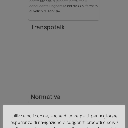
contrabbando di prodotti petroliferi il
conducente ungherese del mezzo, fermato
al valico di Tarvisio.
Transpotalk
Normativa
La riforma del Codice della Strada punta
sull’autotrasporto
Utilizziamo i cookie, anche di terze parti, per migliorare
Imprenditore di Prato assolto per infortunio
l'esperienza di navigazione e suggerirti prodotti e servizi
col muletto