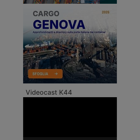
Videocast K44
Video
Player