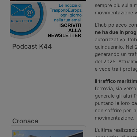
sempre più sulla m
movimentazione ver
L’hub polacco co
ne ha due in pr
autorizzativa. L’o
Podcast K44
quinquennio. Nel 
generando un traff
del 2025. Attualm
e vede tra i prota
Il traffico maritt
ferrovia, sia vers
generale gli altri 
puntano le loro ca
non soffrire per l
movimentazione.
Cronaca
L’ultima realizzaz