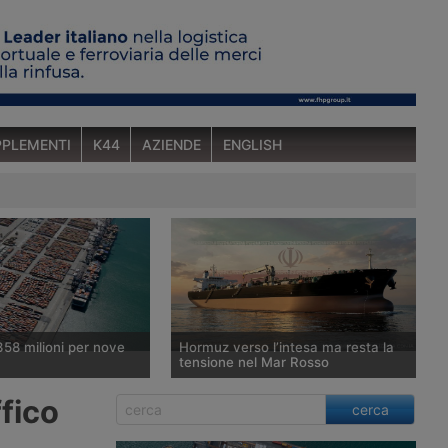
PLEMENTI
K44
AZIENDE
ENGLISH
358 milioni per nove
Hormuz verso l’intesa ma resta la
tensione nel Mar Rosso
nterministeriale per la
Washington punta ad annunciare
ffico
cerca
one Economica ha
l’accordo provvisorio con Teheran e
favorevole a un fondo
Muscat per la riapertura dello Stretto