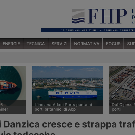
ENERGIE
TECNICA
SERVIZI
NORMATIVA
FOCUS
SUP
26
L’indiana Adani Ports punta ai
Dal Cipess 
ainer
porti britannici di Abp
porti
o marittimo
Il gruppo indiano Adani sta
Il Comitato I
di Danzica cresce e strappa tra
6 agosto 2026
valutando l’acquisizione della quota
Programmazi
n aumento
di controllo di Associated British
dato parere 
ovie tedesche