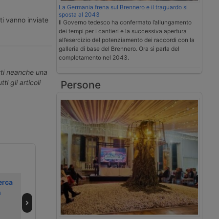
La Germania frena sul Brennero e il traguardo si
sposta al 2043
ti vanno inviate
Il Governo tedesco ha confermato l’allungamento
dei tempi per i cantieri e la successiva apertura
all’esercizio del potenziamento dei raccordi con la
galleria di base del Brennero. Ora si parla del
completamento nel 2043.
erti neanche una
ti gli articoli
Persone
erca
Notizie dal
Crescono i porti
n
trasporto e della
polacchi, ma
logistica – 23
soffrono delle
marzo 2026
interferenza al