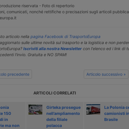
roduzione riservata - Foto di repertorio
ni, comunicati, nonché rettifiche o precisazioni sugli articoli pubblica
europa.it
o articolo nella
pagina Facebook di TrasportoEuropa
aggiornato sulle ultime novità sul trasporto e la logistica e non perd
portoEuropa?
Iscriviti alla nostra Newsletter
con l'elenco ed i link di tut
ecedenti l'invio. Gratuita e NO SPAM!
icolo precedente
Articolo successivo »
ARTICOLI CORRELATI
lonia
Girteka prosegue
La Polonia c
te 150
nell’ampliamento
camionisti i
di in
della filiale
Brasile
vie ma non
polacca