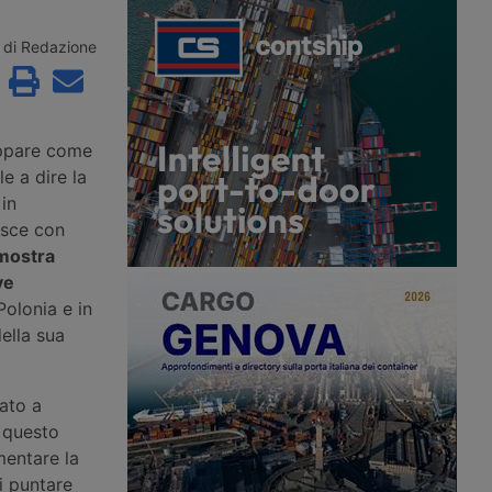
ioni di euro per
di Hormuz, mentre sulla rotta omanita
nterventi in nove porti
una portarinfuse greca viene colpita
 opere nuove a Trieste,
da un proiettile e nel Mar Rosso gli
di Redazione
ezia e il
Houthi rivendicano l’ottavo attacco a
to di progetti già
una petroliera saudita dal 22 luglio.
i sei scali.
appare come
e a dire la
 in
isce con
mostra
ve
Polonia e in
ella sua
iato a
 questo
mentare la
di puntare