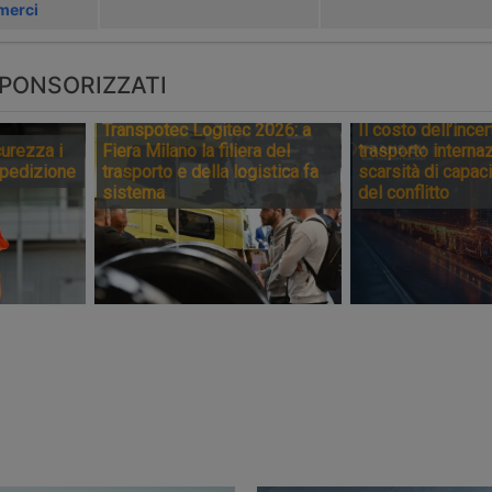
 merci
PONSORIZZATI
Transpotec Logitec 2026: a
Il costo dell’incer
urezza i
Fiera Milano la filiera del
trasporto internaz
spedizione
trasporto e della logistica fa
scarsità di capaci
sistema
del conflitto