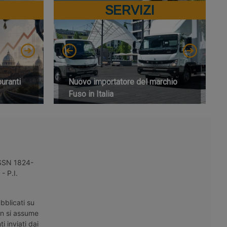
SERVIZI
buranti
Nuovo importatore del marchio
Fuso in Italia
 ISSN 1824-
- P.I.
bblicati su
on si assume
i inviati dai