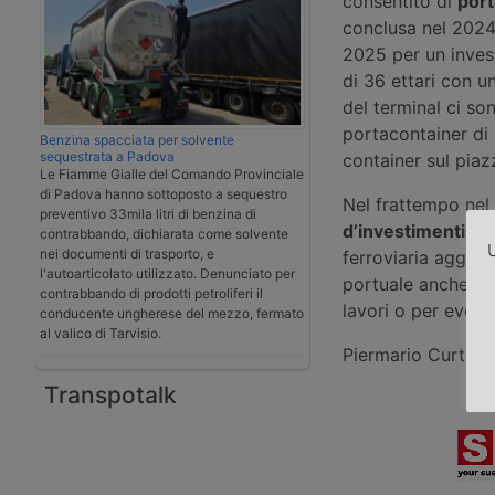
consentito di
port
conclusa nel 2024
2025 per un invest
di 36 ettari con u
del terminal ci so
portacontainer di 
Benzina spacciata per solvente
sequestrata a Padova
container sul piaz
Le Fiamme Gialle del Comando Provinciale
di Padova hanno sottoposto a sequestro
Nel frattempo nel
preventivo 33mila litri di benzina di
d’investimenti
che
contrabbando, dichiarata come solvente
U
nei documenti di trasporto, e
ferroviaria aggiun
l'autoarticolato utilizzato. Denunciato per
portuale anche in 
contrabbando di prodotti petroliferi il
lavori o per eventi
conducente ungherese del mezzo, fermato
al valico di Tarvisio.
Piermario Curti S
Transpotalk