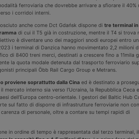
odalità ferroviaria che dovrebbe arrivare a sfiorare il 40% 
so i corridoi interni.
nosciuto anche come Dct Gdańsk dispone di
tre terminal in 
ogramma
di cui il T5 già in costruzione, mentre il T4 si trova 
biettivo è diventare uno dei maggiori snodi europei entro un
2023 i terminal di Danzica hanno movimentato 2,2 milioni d
ico di 8400 treni merci, destinati a crescere fino a 11mila g
ente la quota modale detenuta dal trasporto ferroviario su
gonisti principali Öbb Rail Cargo Group e Metrans.
imo proviene soprattutto dalla Cina
ed è destinato a prosegu
o il mercato interno sia verso l’Ucraina, la Repubblica Ceca e
Paesi dell’Europa centro-orientale. I gestori del Baltic Hub 
rte sul fatto di disporre di infrastrutture ferroviarie non co
a carenza di personale, oltre a contare su tempi rapidi di
ione in ordine di tempo è rappresentata dal terzo terminal, i