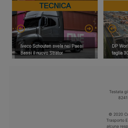
TECNICA
Iveco Schouten svela nei Paesi
DP World
Bassi il nuovo Strator
taglia 3
Testata gi
8241 
© 2020 Cro
Trasporto E
alcuna respo