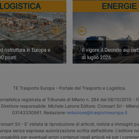
LOGISTICA
ENERGIE
 ristruttura in Europa e
Il vigore il Decreto sui car
00 posti
di luglio 2026
TE Trasporto Europa - Portale del Trasporto e Logistica.
ornalistica registrata al Tribunale di Milano n. 284 del 08/10/2015 -
Direttore responsabile: Michele Latorre Editore: Cronoart Srl - Milano 
03143330961. Redazione
redazione@trasportoeuropa.it
noart Srl - E' vietata la riproduzione di articoli, notizie e immagini pu
uropa senza espressa autorizzazione scritta dell'editore. L'editore n
nsabilità per eventuali errori contenuti negli articoli né per i comment