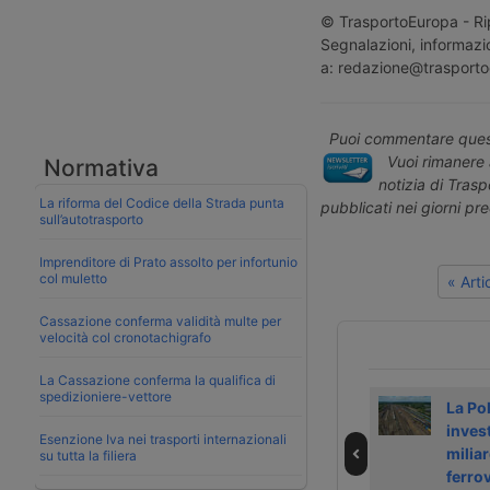
© TrasportoEuropa - Rip
Segnalazioni, informazio
a: redazione@trasporto
Puoi commentare quest
Vuoi rimanere 
Normativa
notizia di Tras
La riforma del Codice della Strada punta
pubblicati nei giorni pr
sull’autotrasporto
Imprenditore di Prato assolto per infortunio
col muletto
« Art
Cassazione conferma validità multe per
velocità col cronotachigrafo
La Cassazione conferma la qualifica di
spedizioniere-vettore
Resta alta la
Girteka sposta il
La Po
tensione al
baricentro delle
inves
Esenzione Iva nei trasporti internazionali
confine polacco-
attività in Polonia
miliar
su tutta la filiera
bielorusso
ferro