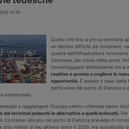
percento,
Ports, oggi in mano ai fondi
da 357,65 mil
imane di calo
pensione canadesi Cppib e Omers,
quattordici i
ul
che hanno incaricato Morgan
italiani, tra
 2025 10:16
-New York e
Stanley per una cessione stimata
Messina e Ven
oltre 10 miliardi di sterline. Nessuna
rifinanziamen
offerta formale è stata ancora
avviati in altr
presentata.
Quello che fino a prova contraria 
un declino difficile da contenere, val
qualità dell’infrastruttura ferroviaria
Germania, per ironia della sorte, fin
l’avvantaggiare direttamente chi si
reattivo e pronto a cogliere le nuo
opportunità.
È questo il caso della 
particolare del porto di Danzica e d
ca-intermodale.
teressati a raggiungere l’Europa centro-orientale hanno iniz
o dai terminal polacchi in alternativa a quelli tedeschi.
Per
ub Container ubicato nel porto di Danzica prevede di incre
a otto milioni di teu all’anno entro il 2030, ma soprattutto 