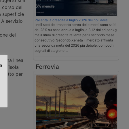
rogetto si è
l corso del
 superficie
Rallenta la crescita a luglio 2026 dei noli aerei
 A servizio
I noli spot del trasporto aereo delle merci sono saliti
del 28% su base annua a luglio, a 3,12 dollari per kg,
ione dei
ma il ritmo di crescita rallenta per il secondo mese
consecutivo. Secondo Xeneta il mercato affronta
una seconda metà del 2026 più debole, con pochi
segnali di stagione …
re una linea
za
Ferrovia
e l’isola
errotto per
.