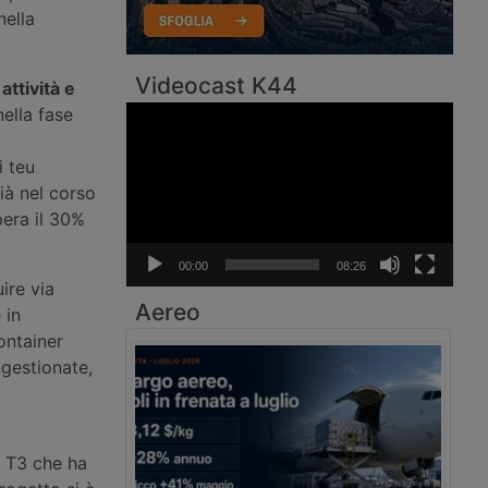
nella
Videocast K44
attività e
nella fase
Video
Player
i teu
ià nel corso
pera il 30%
00:00
08:26
ire via
Aereo
 in
Container
ngestionate,
l T3 che ha