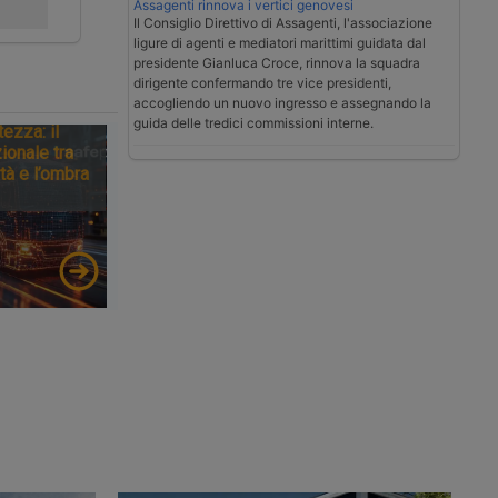
Assagenti rinnova i vertici genovesi
Gnss
Il Consiglio Direttivo di Assagenti, l'associazione
ligure di agenti e mediatori marittimi guidata dal
presidente Gianluca Croce, rinnova la squadra
dirigente confermando tre vice presidenti,
accogliendo un nuovo ingresso e assegnando la
guida delle tredici commissioni interne.
tezza: il
ionale tra
tà e l’ombra