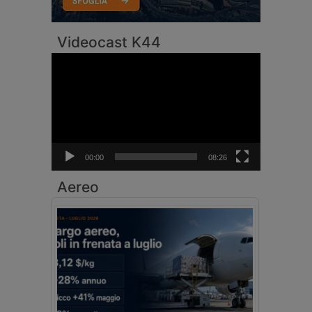
Videocast K44
Video
Player
00:00
08:26
Aereo