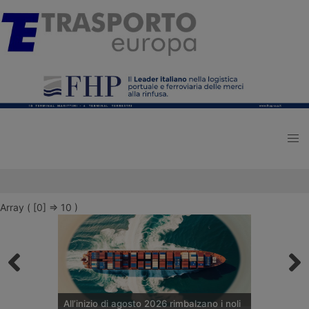
Array ( [0] => 10 )
All’inizio di agosto 2026 rimbalzano i noli