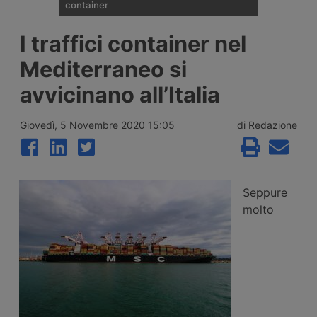
container
I noli spot del trasporto marittimo di
I traffici container nel
container diffusi il 6 agosto 2026 da
Drewry mostrano un aumento medio
Mediterraneo si
globale dell’uno percento, interrompendo
tre settimane di calo grazie ai rialzi record
avvicinano all’Italia
sul transpacifico Shanghai-New York e
Shanghai-Los Angeles.
Giovedì, 5 Novembre 2020 15:05
di Redazione
Seppure
molto