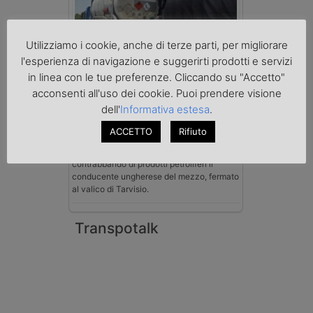
Utilizziamo i cookie, anche di terze parti, per migliorare
l'esperienza di navigazione e suggerirti prodotti e servizi
Benzina spacciata per solvente
in linea con le tue preferenze. Cliccando su "Accetto"
sequestrata a Padova
Le Fiamme Gialle del Comando Provinciale
acconsenti all'uso dei cookie. Puoi prendere visione
di Padova hanno sottoposto a sequestro
dell'
Informativa estesa
.
preventivo 33mila litri di benzina di
contrabbando, dichiarata come solvente
ACCETTO
Rifiuto
nei documenti di trasporto, e
l'autoarticolato utilizzato. Denunciato per
contrabbando di prodotti petroliferi il
conducente ungherese del mezzo, fermato
al valico di Tarvisio.
Transpotalk