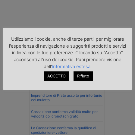
Utilizziamo i cookie, anche di terze parti, per migliorare
l'esperienza di navigazione e suggerirti prodotti e servizi
in linea con le tue preferenze. Cliccando su "Accetto"
acconsenti all'uso dei cookie. Puoi prendere visione
dell'
Informativa estesa
.
Normativa
ACCETTO
Rifiuto
La riforma del Codice della Strada punta
sull’autotrasporto
Imprenditore di Prato assolto per infortunio
col muletto
Cassazione conferma validità multe per
velocità col cronotachigrafo
La Cassazione conferma la qualifica di
spedizioniere-vettore