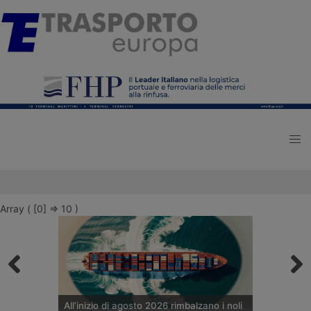
Array ( [0] => 10 )
All’inizio di agosto 2026 rimbalzano i noli