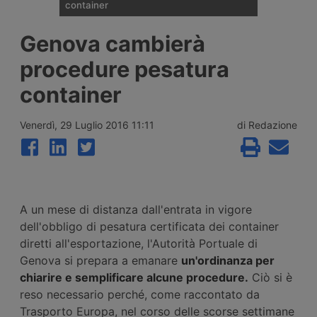
container
I noli spot del trasporto marittimo di
Genova cambierà
container diffusi il 6 agosto 2026 da
Drewry mostrano un aumento medio
procedure pesatura
globale dell’uno percento, interrompendo
tre settimane di calo grazie ai rialzi record
container
sul transpacifico Shanghai-New York e
Shanghai-Los Angeles.
Venerdì, 29 Luglio 2016 11:11
di Redazione
A un mese di distanza dall'entrata in vigore
dell'obbligo di pesatura certificata dei container
diretti all'esportazione, l'Autorità Portuale di
Genova si prepara a emanare
un'ordinanza per
chiarire e semplificare alcune procedure.
Ciò si è
reso necessario perché, come raccontato da
Trasporto Europa, nel corso delle scorse settimane