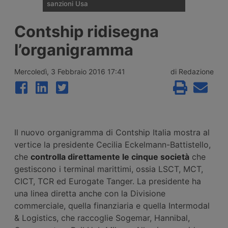
sanzioni Usa
La compagnia container di Singapore
Contship ridisegna
SeaLead Shipping ha presentato richiesta
di liquidazione volontaria dopo essere
l’organigramma
stata colpita dalle sanzioni dirette del
Tesoro Usa di luglio 2026, terzo atto di
una campagna contro la rete armatoriale di
Mercoledì, 3 Febbraio 2016 17:41
di Redazione
Mohammad Hossein Shamkhani, figlio del
consigliere di Khamenei ucciso a febbraio.
Aveva servizi anche nel Mediterraneo.
Il nuovo organigramma di Contship Italia mostra al
vertice la presidente Cecilia Eckelmann-Battistello,
che
controlla direttamente le cinque società
che
gestiscono i terminal marittimi, ossia LSCT, MCT,
CICT, TCR ed Eurogate Tanger. La presidente ha
una linea diretta anche con la Divisione
commerciale, quella finanziaria e quella Intermodal
& Logistics, che raccoglie Sogemar, Hannibal,