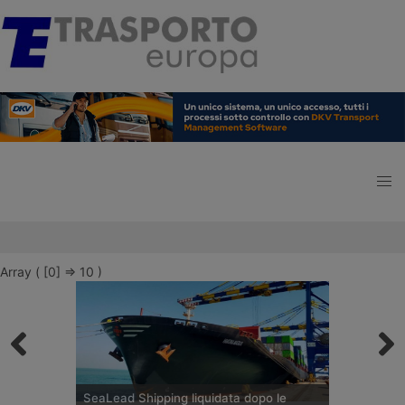
Array ( [0] => 10 )
SeaLead Shipping liquidata dopo le