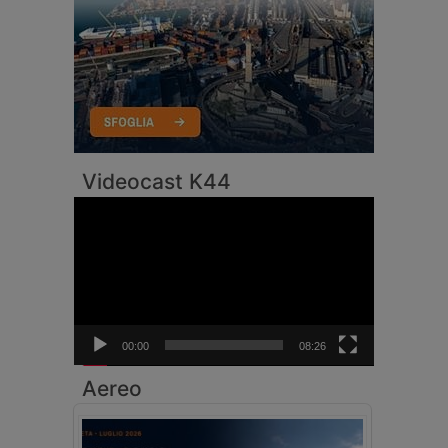
Videocast K44
Video
Player
00:00
08:26
Aereo