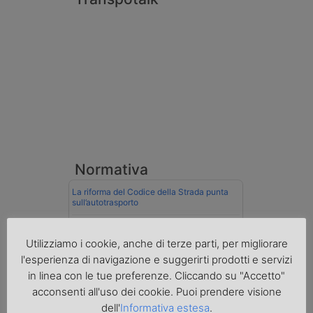
Normativa
La riforma del Codice della Strada punta
sull’autotrasporto
Imprenditore di Prato assolto per infortunio
col muletto
Utilizziamo i cookie, anche di terze parti, per migliorare
l'esperienza di navigazione e suggerirti prodotti e servizi
Cassazione conferma validità multe per
in linea con le tue preferenze. Cliccando su "Accetto"
velocità col cronotachigrafo
acconsenti all'uso dei cookie. Puoi prendere visione
La Cassazione conferma la qualifica di
dell'
Informativa estesa
.