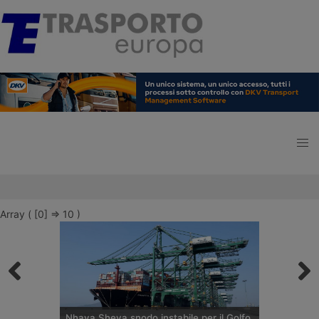
Array ( [0] => 10 )
Nhava Sheva snodo instabile per il Golfo