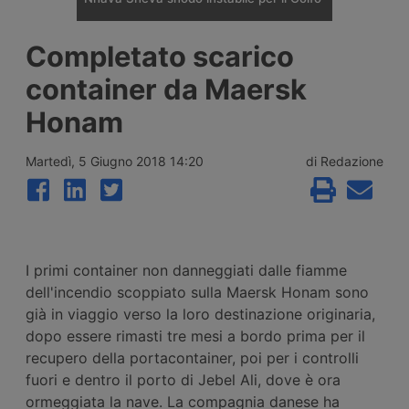
Il porto indiano di Nhava Sheva è diventato
Completato scarico
il principale hub di trasbordo verso il Golfo
dopo la crisi del Mar Rosso, ma nel 2026 lo
container da Maersk
scontro tra Israele e Iran e la chiusura dello
stretto di Hormuz hanno reso instabile
Honam
l’assetto costruito dai vettori regionali.
Martedì, 5 Giugno 2018 14:20
di Redazione
I primi container non danneggiati dalle fiamme
dell'incendio scoppiato sulla Maersk Honam sono
già in viaggio verso la loro destinazione originaria,
dopo essere rimasti tre mesi a bordo prima per il
recupero della portacontainer, poi per i controlli
fuori e dentro il porto di Jebel Ali, dove è ora
ormeggiata la nave. La compagnia danese ha