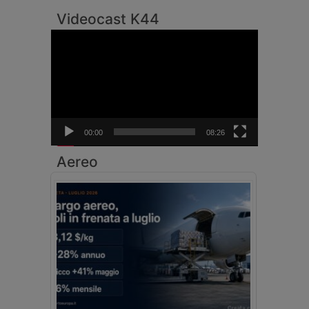
Videocast K44
Video
Player
00:00
08:26
Aereo