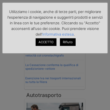
Utilizziamo i cookie, anche di terze parti, per migliorare
Normativa
l'esperienza di navigazione e suggerirti prodotti e servizi
in linea con le tue preferenze. Cliccando su "Accetto"
La riforma del Codice della Strada punta
acconsenti all'uso dei cookie. Puoi prendere visione
sull’autotrasporto
dell'
Informativa estesa
.
Imprenditore di Prato assolto per infortunio
ACCETTO
Rifiuto
col muletto
Cassazione conferma validità multe per
velocità col cronotachigrafo
La Cassazione conferma la qualifica di
spedizioniere-vettore
Esenzione Iva nei trasporti internazionali
su tutta la filiera
Autotrasporto