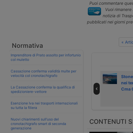
Puoi commentare quest
Vuoi rimanere 
notizia di Tras
pubblicati nei giorni pr
« Art
Normativa
Imprenditore di Prato assolto per infortunio
col muletto
Cassazione conferma validità multe per
velocità col cronotachigrafo
Cma Cgm investe
Notizie dal
Stone
nel terminal
trasporto e dalla
nei te
La Cassazione conferma la qualifica di
Eurogate di
logistica – 7
Cma 
spedizioniere-vettore
Amburgo
novembre 2025
Esenzione Iva nei trasporti internazionali
su tutta la filiera
Nuovi chiarimenti sull’uso del
CONTENUTI S
cronotachigrafo smart di seconda
generazione