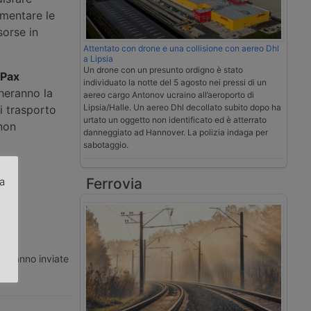
imentare le
sorse in
Attentato con drone e una collisione con aereo Dhl
a Lipsia
Un drone con un presunto ordigno è stato
-Pax
individuato la notte del 5 agosto nei pressi di un
heranno la
aereo cargo Antonov ucraino all’aeroporto di
Lipsia/Halle. Un aereo Dhl decollato subito dopo ha
i trasporto
urtato un oggetto non identificato ed è atterrato
 non
danneggiato ad Hannover. La polizia indaga per
sabotaggio.
za
Ferrovia
.
ti vanno inviate