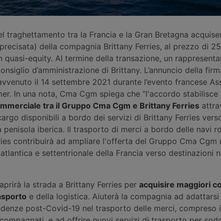
 traghettamento tra la Francia e la Gran Bretagna acquis
precisata) della compagnia Brittany Ferries, al prezzo di 25 
 in quasi-equity. Al termine della transazione, un rappresent
nsiglio d’amministrazione di Brittany. L’annuncio della firm
è avvenuto il 14 settembre 2021 durante l’evento francese As
mer. In una nota, Cma Cgm spiega che “l'accordo stabilisce
mmerciale tra il Gruppo Cma Cgm e Brittany Ferries
attra
 cargo disponibili a bordo dei servizi di Brittany Ferries vers
la penisola iberica. Il trasporto di merci a bordo delle navi ro
rries contribuirà ad ampliare l'offerta del Gruppo Cma Cgm 
 atlantica e settentrionale della Francia verso destinazioni 
“aprirà la strada a Brittany Ferries per
acquisire maggiori 
rasporto
e della logistica. Aiuterà la compagnia ad adattarsi
ndenze post-Covid-19 nel trasporto delle merci, compreso i
compagnati, e ad offrire nuovi servizi di trasporto per sod