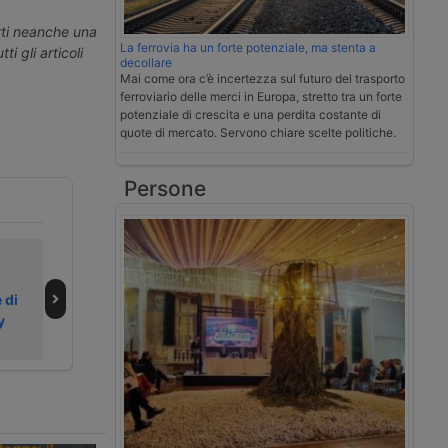
erti neanche una
La ferrovia ha un forte potenziale, ma stenta a
ti gli articoli
decollare
Mai come ora c’è incertezza sul futuro del trasporto
ferroviario delle merci in Europa, stretto tra un forte
potenziale di crescita e una perdita costante di
quote di mercato. Servono chiare scelte politiche.
Persone
Cma Cgm
CMA CGM cresce
vorrebbe
nei terminal
 di
acquisire la
africani in Kenya
y
logistica di FedEx