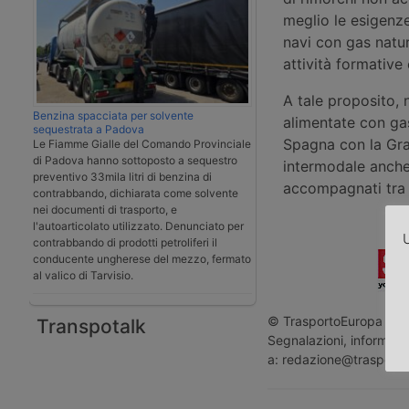
meglio le esigenze
navi con gas natur
attività formative 
A tale proposito, 
Benzina spacciata per solvente
alimentate con gas
sequestrata a Padova
Spagna con la Gra
Le Fiamme Gialle del Comando Provinciale
di Padova hanno sottoposto a sequestro
intermodale anche 
preventivo 33mila litri di benzina di
accompagnati tra 
contrabbando, dichiarata come solvente
nei documenti di trasporto, e
l'autoarticolato utilizzato. Denunciato per
U
contrabbando di prodotti petroliferi il
conducente ungherese del mezzo, fermato
al valico di Tarvisio.
© TrasportoEuropa - Rip
Transpotalk
Segnalazioni, informazio
a: redazione@trasporto