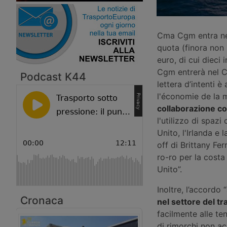
Cma Cgm entra nel
quota (finora non 
euro, di cui dieci
Cgm entrerà nel Co
Podcast K44
lettera d’intenti 
l'économie de la 
collaborazione co
l'utilizzo di spazi
Unito, l'Irlanda e 
off di Brittany Fe
ro-ro per la costa
Unito”.
Inoltre, l’accordo 
Cronaca
nel settore del t
facilmente alle te
di rimorchi non ac