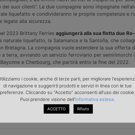
 dei suoi clienti”. Le due compagnie sono impegnate nell’al
ale liquefatto e condivideranno le proprie competenze e ri
e legate alla sicurezza.
nel 2023 Brittany Ferries
aggiungerà alla sua flotta due Ro
 naturale liquefatto, la Salamanca e la Santoña, che colleg
n Bretagna. La compagnia vuole estendere la sua offerta d
a terra, avviando un servizio ferroviario per semirimorchi
Bayonne e Cherbourg, che partirà entro la fine del 2022.
tilizziamo i cookie, anche di terze parti, per migliorare l'esperien
di navigazione e suggerirti prodotti e servizi in linea con le tue
preferenze. Cliccando su "Accetto" acconsenti all'uso dei cookie
Puoi prendere visione dell'
Informativa estesa
.
roduzione riservata - Foto di repertorio
ACCETTO
Rifiuto
ni, comunicati, nonché rettifiche o precisazioni sugli articoli pubblica
europa.it