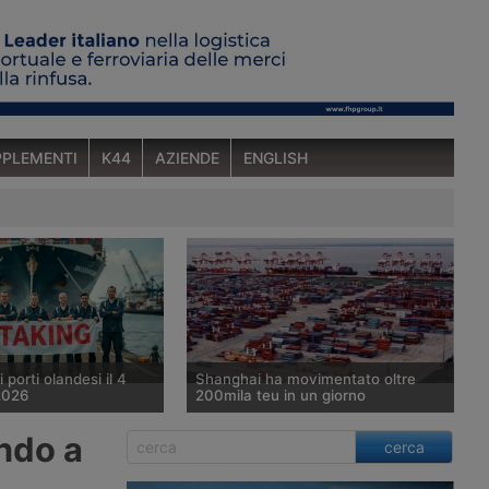
PLEMENTI
K44
AZIENDE
ENGLISH
 porti olandesi il 4
Shanghai ha movimentato oltre
2026
200mila teu in un giorno
 Fnv Havens ha
Il porto di Shanghai ha movimentato
ndo a
cerca
er venerdì 4 settembre
203.881 teu in un giorno, superando
ciopero nei porti di
per la prima volta la soglia dei