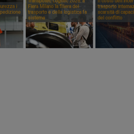
Transpotec Logitec 2026: a
Il costo dell’incer
urezza i
Fiera Milano la filiera del
trasporto internaz
spedizione
trasporto e della logistica fa
scarsità di capaci
sistema
del conflitto