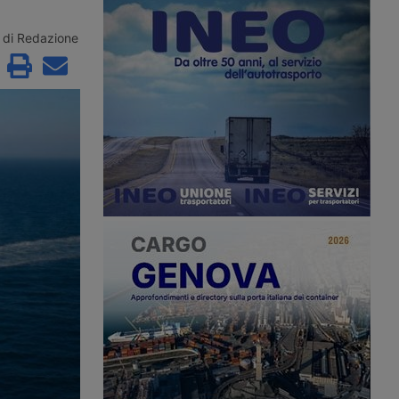
Amsterdam, Vlissingen
200mila: un balzo dell’8,86% che
contro il taglio da 6,5
arriva a tre settimane dal passaggio
uro alla sicurezza
del tifone Bavi e in piena stagione di
di Redazione
isto dal Governo
anticipo dei carichi verso gli Stati
zione coinvolge circa
Uniti.