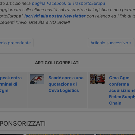
o articolo nella
pagina Facebook di TrasportoEuropa
aggiornato sulle ultime novità sul trasporto e la logistica e non perd
portoEuropa?
Iscriviti alla nostra Newsletter
con l'elenco ed i link di tut
ecedenti l'invio. Gratuita e NO SPAM!
icolo precedente
Articolo successivo »
ARTICOLI CORRELATI
peak entra
Saadé apre a una
Cma Cgm
rminal di
quotazione di
conferma
Cgm
Ceva Logistics
acquisizione
Fedex Suppl
Chain
PONSORIZZATI