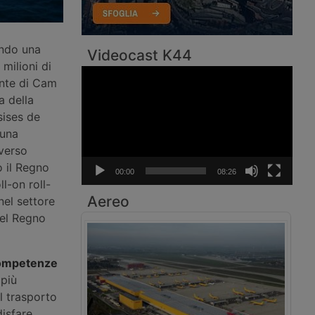
endo una
Videocast K44
milioni di
Video
ante di Cam
Player
a della
sises de
 una
verso
o il Regno
00:00
08:26
ll-on roll-
Aereo
nel settore
nel Regno
competenze
 più
l trasporto
disfare