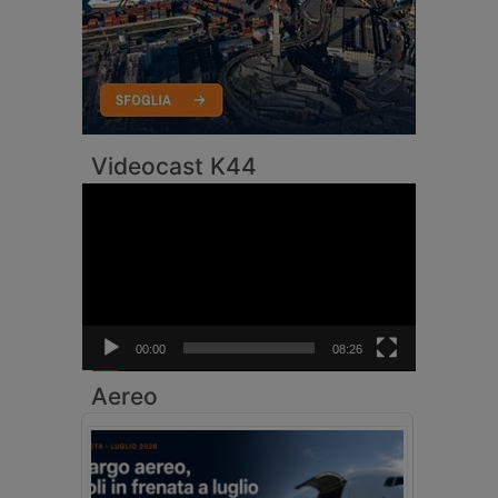
Videocast K44
Video
Player
00:00
08:26
Aereo