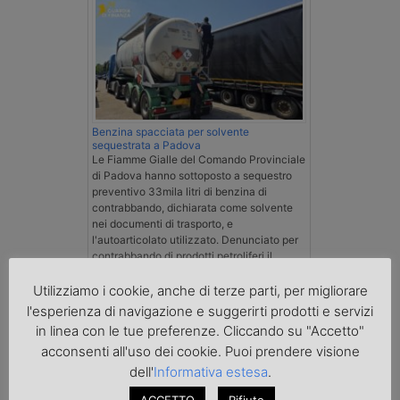
Benzina spacciata per solvente
sequestrata a Padova
Le Fiamme Gialle del Comando Provinciale
di Padova hanno sottoposto a sequestro
preventivo 33mila litri di benzina di
contrabbando, dichiarata come solvente
nei documenti di trasporto, e
l'autoarticolato utilizzato. Denunciato per
contrabbando di prodotti petroliferi il
conducente ungherese del mezzo, fermato
al valico di Tarvisio.
Utilizziamo i cookie, anche di terze parti, per migliorare
l'esperienza di navigazione e suggerirti prodotti e servizi
in linea con le tue preferenze. Cliccando su "Accetto"
Transpotalk
acconsenti all'uso dei cookie. Puoi prendere visione
dell'
Informativa estesa
.