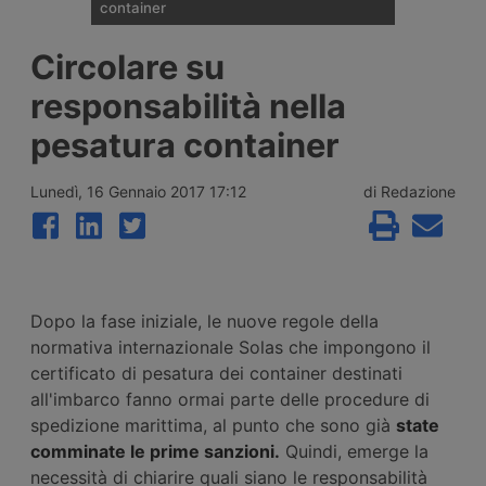
container
I noli spot del trasporto marittimo di
Circolare su
container diffusi il 6 agosto 2026 da
Drewry mostrano un aumento medio
responsabilità nella
globale dell’uno percento, interrompendo
tre settimane di calo grazie ai rialzi record
pesatura container
sul transpacifico Shanghai-New York e
Shanghai-Los Angeles.
Lunedì, 16 Gennaio 2017 17:12
di Redazione
Dopo la fase iniziale, le nuove regole della
normativa internazionale Solas che impongono il
certificato di pesatura dei container destinati
all'imbarco fanno ormai parte delle procedure di
spedizione marittima, al punto che sono già
state
comminate le prime sanzioni.
Quindi, emerge la
necessità di chiarire quali siano le responsabilità