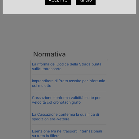
ACCETTO
Rifiuto
Normativa
La riforma del Codice della Strada punta
sull’autotrasporto
Imprenditore di Prato assolto per infortunio
col muletto
Cassazione conferma validità multe per
velocità col cronotachigrafo
La Cassazione conferma la qualifica di
spedizioniere-vettore
Esenzione Iva nei trasporti internazionali
su tutta la filiera