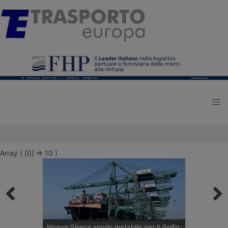
Array ( [0] => 10 )
Nhava Sheva snodo instabile per il Golfo