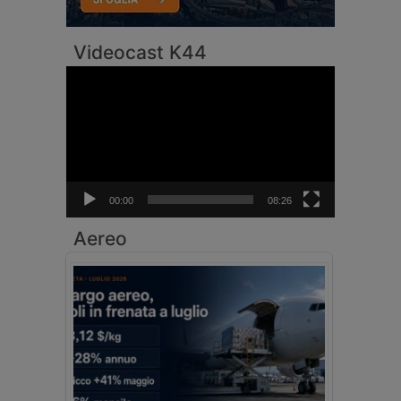
Videocast K44
Video
Player
00:00
08:26
Aereo