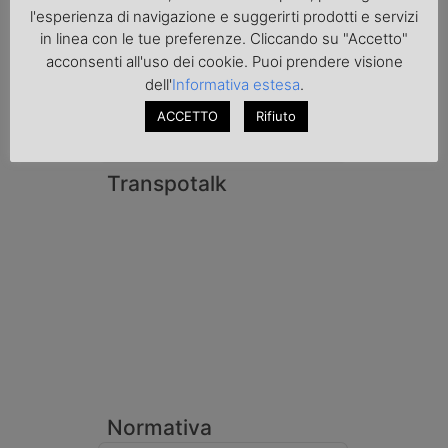
di Padova hanno sottoposto a sequestro
l'esperienza di navigazione e suggerirti prodotti e servizi
preventivo 33mila litri di benzina di
in linea con le tue preferenze. Cliccando su "Accetto"
contrabbando, dichiarata come solvente
nei documenti di trasporto, e
acconsenti all'uso dei cookie. Puoi prendere visione
l'autoarticolato utilizzato. Denunciato per
dell'
Informativa estesa
.
contrabbando di prodotti petroliferi il
conducente ungherese del mezzo, fermato
ACCETTO
Rifiuto
al valico di Tarvisio.
Transpotalk
Normativa