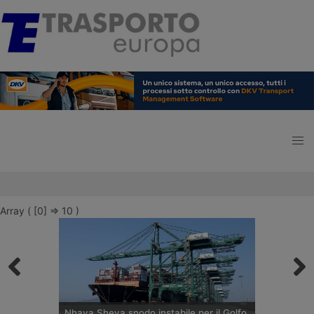
Array ( [0] => 10 )
Nhava Sheva snodo instabile per il Golfo