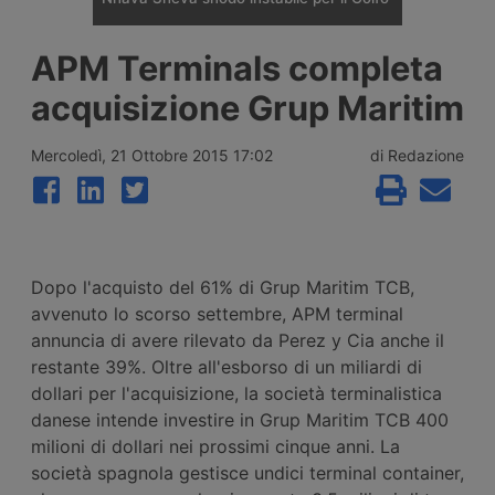
Il porto indiano di Nhava Sheva è diventato
APM Terminals completa
il principale hub di trasbordo verso il Golfo
dopo la crisi del Mar Rosso, ma nel 2026 lo
acquisizione Grup Maritim
scontro tra Israele e Iran e la chiusura dello
stretto di Hormuz hanno reso instabile
l’assetto costruito dai vettori regionali.
Mercoledì, 21 Ottobre 2015 17:02
di Redazione
Dopo l'acquisto del 61% di Grup Maritim TCB,
avvenuto lo scorso settembre, APM terminal
annuncia di avere rilevato da Perez y Cia anche il
restante 39%. Oltre all'esborso di un miliardi di
dollari per l'acquisizione, la società terminalistica
danese intende investire in Grup Maritim TCB 400
milioni di dollari nei prossimi cinque anni. La
società spagnola gestisce undici terminal container,