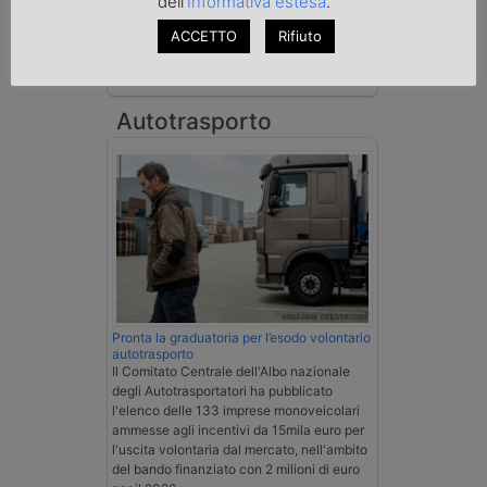
dell'
Informativa estesa
.
spedizioniere-vettore
ACCETTO
Rifiuto
Esenzione Iva nei trasporti internazionali
su tutta la filiera
Autotrasporto
Pronta la graduatoria per l’esodo volontario
autotrasporto
Il Comitato Centrale dell'Albo nazionale
degli Autotrasportatori ha pubblicato
l'elenco delle 133 imprese monoveicolari
ammesse agli incentivi da 15mila euro per
l'uscita volontaria dal mercato, nell'ambito
del bando finanziato con 2 milioni di euro