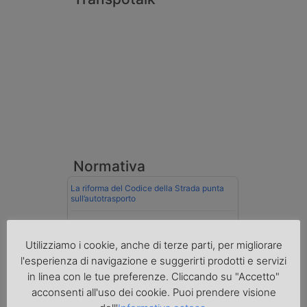
Normativa
La riforma del Codice della Strada punta
sull’autotrasporto
Imprenditore di Prato assolto per infortunio
col muletto
Utilizziamo i cookie, anche di terze parti, per migliorare
l'esperienza di navigazione e suggerirti prodotti e servizi
Cassazione conferma validità multe per
velocità col cronotachigrafo
in linea con le tue preferenze. Cliccando su "Accetto"
acconsenti all'uso dei cookie. Puoi prendere visione
La Cassazione conferma la qualifica di