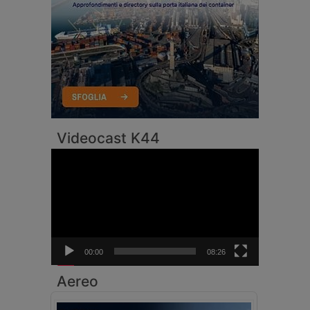
Videocast K44
Video
Player
00:00
08:26
Aereo