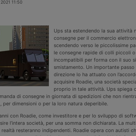
le 2026, ad
Laghezza mette a disposizione delle
definitiva pe
 2021 11:50
ttivo non
imprese un pacchetto di servizi per
maggiore Rei
 maggior
la due diligence di filiera, dall’analisi
così la più 
i di lavoro e
dei processi alla classificazione
logistica de
el servizio ai
delle merci, affiancato da un corso
attesa nella
motive,
di formazione doganale, in partenza
Ups sta estendendo la sua attività n
a settembre.
consegne per il commercio elettron
scendendo verso le piccolissime par
le consegne rapide di colli piccoli o
incompatibili per forma con il suo s
smistamento. Un importante passo i
direzione lo ha attuato con l’accord
acquisire Roadie, una società speci
proprio in tale attività. Ups spiega 
anda di consegne in giornata di spedizioni che non rientra
i, per dimensioni o per la loro natura deperibile.
nni con Roadie, come investitore e per lo sviluppo di soft
sire l’intera società, per una somma non dichiarata. La mult
 realtà resteranno indipendenti. Roadie opera con autisti c