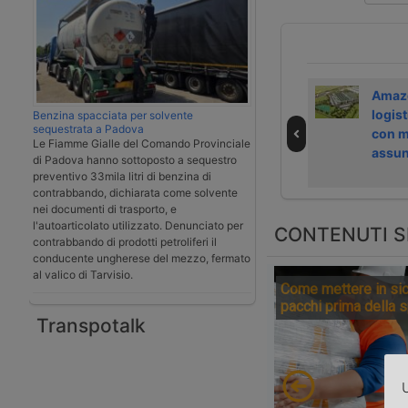
La tassa sui
Nuovi elementi
Amazo
pacchi penalizza
sull’incidente del
logist
Benzina spacciata per solvente
sequestrata a Padova
la logistica
MD-11F di Ups
con m
Le Fiamme Gialle del Comando Provinciale
italiana
negli Usa
assun
di Padova hanno sottoposto a sequestro
preventivo 33mila litri di benzina di
contrabbando, dichiarata come solvente
nei documenti di trasporto, e
l'autoarticolato utilizzato. Denunciato per
CONTENUTI S
contrabbando di prodotti petroliferi il
conducente ungherese del mezzo, fermato
al valico di Tarvisio.
Come mettere in sic
pacchi prima della 
Transpotalk
U