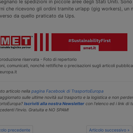
gnano le spedizioni in piccole aree degli Stati Uniti. Sono
rni che ricevono gli ordini tramite un’app (gig workers), un
erso da quello praticato da Ups.
roduzione riservata - Foto di repertorio
ni, comunicati, nonché rettifiche o precisazioni sugli articoli pubblica
europa.it
o articolo nella
pagina Facebook di TrasportoEuropa
aggiornato sulle ultime novità sul trasporto e la logistica e non perd
portoEuropa?
Iscriviti alla nostra Newsletter
con l'elenco ed i link di tut
ecedenti l'invio. Gratuita e NO SPAM!
icolo precedente
Articolo successivo »