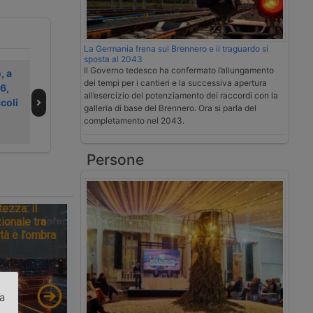
La Germania frena sul Brennero e il traguardo si
sposta al 2043
Il Governo tedesco ha confermato l’allungamento
, a
Confetra
Amazon
dei tempi per i cantieri e la successiva apertura
6,
ribadisce
seleziona il
all’esercizio del potenziamento dei raccordi con la
coli
l’opposizione alla
personale per la
galleria di base del Brennero. Ora si parla del
tassa italiana sui
logistica di Jesi
completamento nel 2043.
pacchi
Persone
tezza: il
ionale tra
tà e l’ombra
za