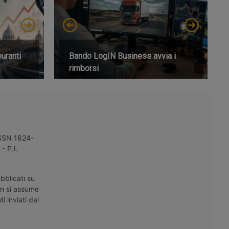
buranti
Bando LogIN Business avvia i
rimborsi
 ISSN 1824-
- P.I.
bblicati su
on si assume
i inviati dai