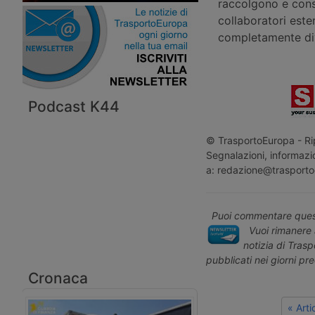
raccolgono e conse
collaboratori este
completamente div
Podcast K44
© TrasportoEuropa - Rip
Segnalazioni, informazio
a: redazione@trasporto
Puoi commentare quest
Vuoi rimanere 
notizia di Tras
pubblicati nei giorni pr
Cronaca
« Art