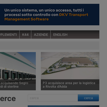
PLEMENTI
K44
AZIENDE
ENGLISH
a acquisendo Segro
P3 acquisisce area per la logistica
di di sterline
a Rivolta d’Adda
tunitense Prologis,
P3, tramite il Fondo Giano gestito da
merce
cerca
ndiale di immobili
Savills Investment Management Sgr,
 raggiunto un’intesa
acquisisce 100mila metri quadrati a