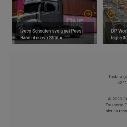
Iveco Schouten svela nei Paesi
DP World
Bassi il nuovo Strator
taglia 3
Testata gi
8241 
© 2020 Cro
Trasporto E
alcuna respo