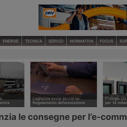
ENERGIE
TECNICA
SERVIZI
NORMATIVA
FOCUS
SUP
ce
Laghezza avvia servizi su
Prologis st
ventra
Regolamento deforestazione
per 14 miliar
 ha ceduto lo
Il Regolamento europeo contro la
Il gruppo sta
nzia le consegne per l’e-com
tedesco Betz
deforestazione Eudr entrerà in
operatore mo
ura
vigore il 30 dicembre 2026.
logistici, ha