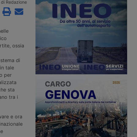
r acquisire Segro, il
Rivolta d’Adda, in provincia di
di Redazione
t britannico. Nascerà
Cremona, per un polo logistico da
grande piattaforma
61mila metri quadrati, con i lavori in
l mondo, con la chiusura
avvio nel quarto trimestre del 2026.
 prima metà del 2027.
elle
ico
tite, ossia
istema di
n tale
o per
alizzata
che sta
no tra i
ware e ora
inazionale
he