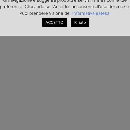
di navigazione e suggerirti prodotti e servizi in linea con le tue
preferenze. Cliccando su "Accetto" acconsenti all'uso dei cookie
Puoi prendere visione dell'
Informativa estesa
.
ACCETTO
Rifiuto