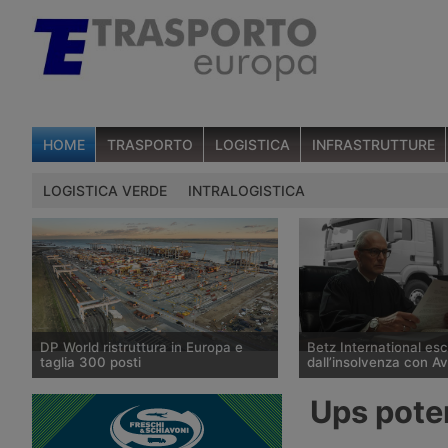
HOME
TRASPORTO
LOGISTICA
INFRASTRUTTURE
LOGISTICA VERDE
INTRALOGISTICA
DP World ristruttura in Europa e
Betz International es
taglia 300 posti
dall’insolvenza con A
DP World conferma trecento esuberi
Il tribunale di Tübingen
Ups pote
nelle attività europee dopo l’uscita di
storico spedizioniere 
tre dirigenti senior, mentre Londra e
International, in proced