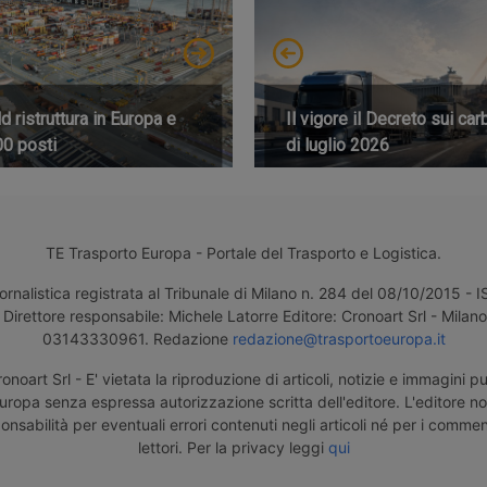
 ristruttura in Europa e
Il vigore il Decreto sui car
00 posti
di luglio 2026
TE Trasporto Europa - Portale del Trasporto e Logistica.
ornalistica registrata al Tribunale di Milano n. 284 del 08/10/2015 -
Direttore responsabile: Michele Latorre Editore: Cronoart Srl - Milano 
03143330961. Redazione
redazione@trasportoeuropa.it
noart Srl - E' vietata la riproduzione di articoli, notizie e immagini pu
uropa senza espressa autorizzazione scritta dell'editore. L'editore n
nsabilità per eventuali errori contenuti negli articoli né per i comment
lettori. Per la privacy leggi
qui