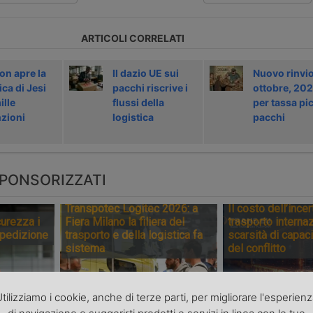
ARTICOLI CORRELATI
n apre la
Il dazio UE sui
Nuovo rinvio
ica di Jesi
pacchi riscrive i
ottobre, 202
ille
flussi della
per tassa pic
zioni
logistica
pacchi
PONSORIZZATI
Transpotec Logitec 2026: a
Il costo dell’incer
urezza i
Fiera Milano la filiera del
trasporto internaz
spedizione
trasporto e della logistica fa
scarsità di capaci
sistema
del conflitto
tilizziamo i cookie, anche di terze parti, per migliorare l'esperien