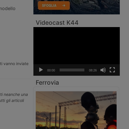
 modello
Videocast K44
Video
Player
ti vanno inviate
00:00
08:26
Ferrovia
erti neanche una
ti gli articoli