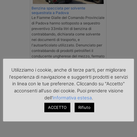
Benzina spacciata per solvente
sequestrata a Padova
Le Fiamme Gialle del Comando Provinciale
di Padova hanno sottoposto a sequestro
preventivo 33mila litri di benzina di
contrabbando, dichiarata come solvente
nei documenti di trasporto, e
l'autoarticolato utilizzato. Denunciato per
contrabbando di prodotti petroliferi il
conducente ungherese del mezzo, fermato
al valico di Tarvisio.
Utilizziamo i cookie, anche di terze parti, per migliorare
l'esperienza di navigazione e suggerirti prodotti e servizi
Transpotalk
in linea con le tue preferenze. Cliccando su "Accetto"
acconsenti all'uso dei cookie. Puoi prendere visione
dell'
Informativa estesa
.
ACCETTO
Rifiuto