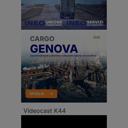
Videocast K44
Video
Player