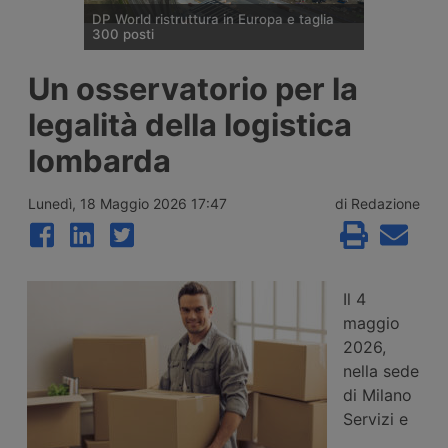
DP World ristruttura in Europa e taglia
300 posti
DP World conferma trecento esuberi nelle
Un osservatorio per la
attività europee dopo l’uscita di tre dirigenti
senior, mentre Londra e Anversa registrano
legalità della logistica
volumi record e il gruppo prosegue gli
investimenti tra Svizzera, Golfo, Siria e
lombarda
Regno Unito.
Lunedì, 18 Maggio 2026 17:47
di Redazione
Il 4
maggio
2026,
nella sede
di Milano
Servizi e