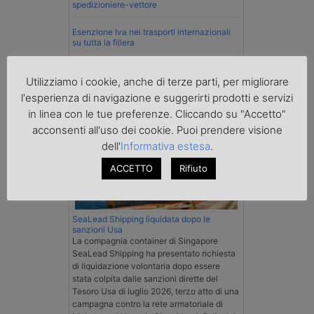
spedizioniere-vettore
Esenzione Iva nei trasporti internazionali
su tutta la filiera
Mare
Utilizziamo i cookie, anche di terze parti, per migliorare
l'esperienza di navigazione e suggerirti prodotti e servizi
in linea con le tue preferenze. Cliccando su "Accetto"
acconsenti all'uso dei cookie. Puoi prendere visione
dell'
Informativa estesa
.
ACCETTO
Rifiuto
SeaLead Shipping liquidata dopo le
sanzioni Usa
La compagnia container di Singapore
SeaLead Shipping ha presentato richiesta
di liquidazione volontaria dopo essere
stata colpita dalle sanzioni dirette del
Tesoro Usa di luglio 2026, terzo atto di una
campagna contro la rete armatoriale di