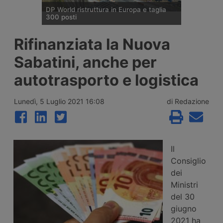
DP World ristruttura in Europa e taglia
300 posti
DP World conferma trecento esuberi nelle
Rifinanziata la Nuova
attività europee dopo l’uscita di tre dirigenti
senior, mentre Londra e Anversa registrano
Sabatini, anche per
volumi record e il gruppo prosegue gli
investimenti tra Svizzera, Golfo, Siria e
autotrasporto e logistica
Regno Unito.
Lunedì, 5 Luglio 2021 16:08
di Redazione
Il
Consiglio
dei
Ministri
del 30
giugno
2021 ha