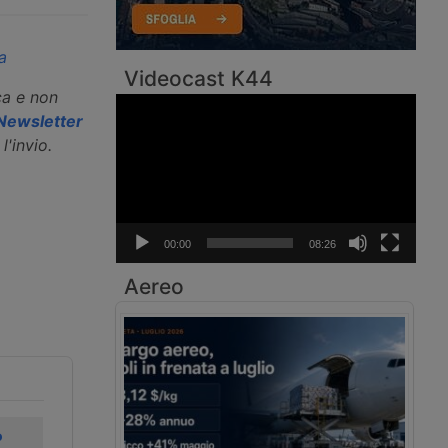
a
Videocast K44
ca e non
Video
a Newsletter
Player
l'invio.
00:00
08:26
Aereo
o
Fercam potenzia
Sentenza a