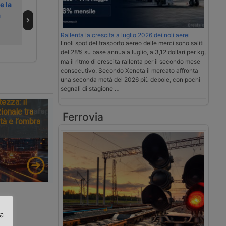
e la
le spedizioni con
Livorno sui costi
a
Shado
di stoccaggio di
Forwarding
container in
Rallenta la crescita a luglio 2026 dei noli aerei
porto
I noli spot del trasporto aereo delle merci sono saliti
del 28% su base annua a luglio, a 3,12 dollari per kg,
ma il ritmo di crescita rallenta per il secondo mese
consecutivo. Secondo Xeneta il mercato affronta
una seconda metà del 2026 più debole, con pochi
segnali di stagione …
tezza: il
ionale tra
Ferrovia
tà e l’ombra
za