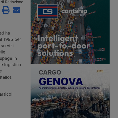
r acquisire Segro, il
Rivolta d’Adda, in provincia di
di Redazione
t britannico. Nascerà
Cremona, per un polo logistico da
grande piattaforma
61mila metri quadrati, con i lavori in
l mondo, con la chiusura
avvio nel quarto trimestre del 2026.
 prima metà del 2027.
ed ha
nel 1995 per
 servizi
lle
oupage in
e logistica
e
tello).
rticoli