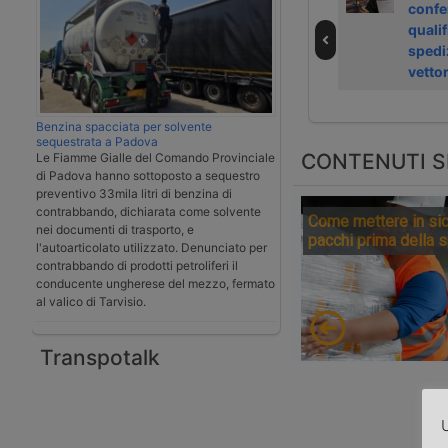
Genova per frode
Laghezza è il
confe
fiscale e
nuovo presidente
qualif
doganale
degli
spedi
nell’import
spedizionieri
vetto
della Spezia
Benzina spacciata per solvente
sequestrata a Padova
CONTENUTI S
Le Fiamme Gialle del Comando Provinciale
di Padova hanno sottoposto a sequestro
preventivo 33mila litri di benzina di
contrabbando, dichiarata come solvente
Come mettere in sic
nei documenti di trasporto, e
pacchi prima della 
l'autoarticolato utilizzato. Denunciato per
contrabbando di prodotti petroliferi il
conducente ungherese del mezzo, fermato
al valico di Tarvisio.
Transpotalk
U