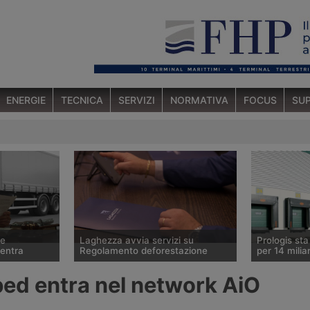
ENERGIE
TECNICA
SERVIZI
NORMATIVA
FOCUS
SUP
ce
Laghezza avvia servizi su
Prologis st
ventra
Regolamento deforestazione
per 14 miliar
 ha ceduto lo
Il Regolamento europeo contro la
Il gruppo sta
ed entra nel network AiO
tedesco Betz
deforestazione Eudr entrerà in
operatore mo
ura
vigore il 30 dicembre 2026.
logistici, ha