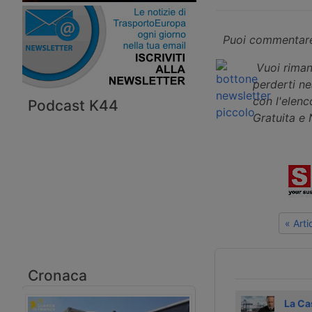
Puoi commentare
Vuoi riman
perderti n
con l'elenco
Podcast K44
Gratuita e
« Art
Cronaca
Dieci arresti a
Alessandro
La Ca