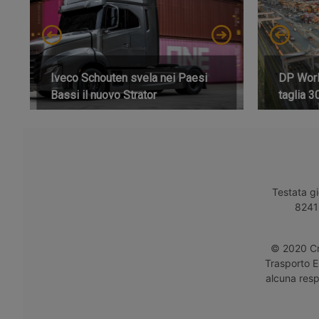
Iveco Schouten svela nei Paesi
DP World
Bassi il nuovo Strator
taglia 3
Testata gi
8241 
© 2020 Cro
Trasporto E
alcuna respo