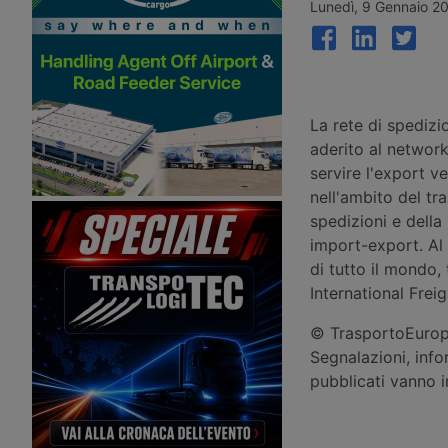
Anversa registrano volumi record e il
d’insolvenza dal 2 apri
Lunedì, 9 Gennaio 2
gruppo prosegue gli investimenti tra
Aventra per un corrispe
Svizzera, Golfo, Siria e Regno Unito.
comunicato. Salvata la
parte dei circa 140 post
garantita la continuità d
clienti dei settori auto
precisione e logistica.
La rete di spediz
aderito al network,
servire l'export v
nell'ambito del tr
spedizioni e della
import-export. Al 
di tutto il mondo,
International Frei
© TrasportoEuropa
Segnalazioni, info
pubblicati vanno 