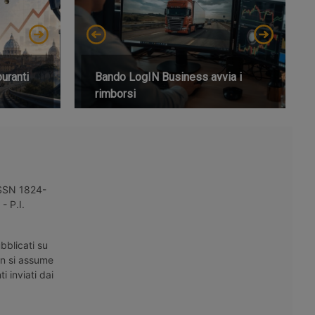
buranti
Bando LogIN Business avvia i
rimborsi
 ISSN 1824-
- P.I.
bblicati su
on si assume
i inviati dai