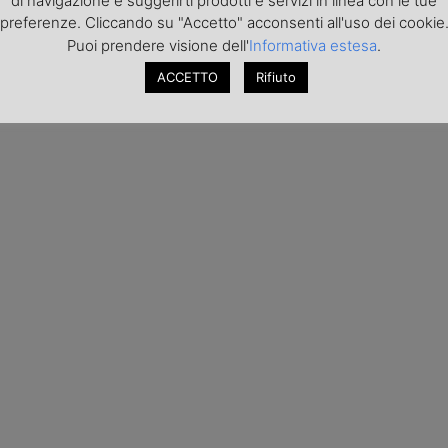
di navigazione e suggerirti prodotti e servizi in linea con le tue
preferenze. Cliccando su "Accetto" acconsenti all'uso dei cookie
Puoi prendere visione dell'
Informativa estesa
.
ACCETTO
Rifiuto