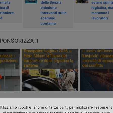
rma la
della Spezia
estero sping
ica di
chiedono
logistica, m
zioniere-
interventi sullo
mancano i
re
scambio
lavoratori
container
PONSORIZZATI
Transpotec Logitec 2026: a
Il costo dell’incer
urezza i
Fiera Milano la filiera del
trasporto internaz
spedizione
trasporto e della logistica fa
scarsità di capaci
sistema
del conflitto
tilizziamo i cookie, anche di terze parti, per migliorare l'esperien