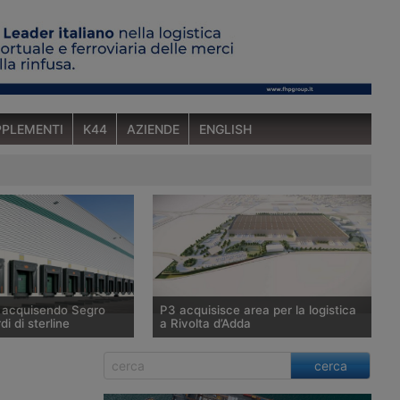
PLEMENTI
K44
AZIENDE
ENGLISH
a acquisendo Segro
P3 acquisisce area per la logistica
di di sterline
a Rivolta d’Adda
tunitense Prologis,
P3, tramite il Fondo Giano gestito da
cerca
ndiale di immobili
Savills Investment Management Sgr,
 raggiunto un’intesa
acquisisce 100mila metri quadrati a