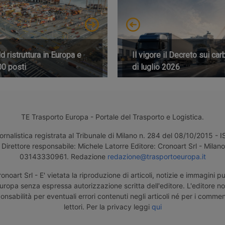
 ristruttura in Europa e
Il vigore il Decreto sui car
00 posti
di luglio 2026
TE Trasporto Europa - Portale del Trasporto e Logistica.
ornalistica registrata al Tribunale di Milano n. 284 del 08/10/2015 -
Direttore responsabile: Michele Latorre Editore: Cronoart Srl - Milano 
03143330961. Redazione
redazione@trasportoeuropa.it
noart Srl - E' vietata la riproduzione di articoli, notizie e immagini pu
uropa senza espressa autorizzazione scritta dell'editore. L'editore n
nsabilità per eventuali errori contenuti negli articoli né per i comment
lettori. Per la privacy leggi
qui