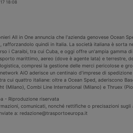
le 2026, ad
Laghezza mette a disposizione delle
definitiva pe
017 18:08
ttivo non
imprese un pacchetto di servizi per
maggiore Rei
 maggior
la due diligence di filiera, dall’analisi
così la più 
i di lavoro e
dei processi alla classificazione
logistica de
el servizio ai
delle merci, affiancato da un corso
attesa nella
motive,
di formazione doganale, in partenza
a settembre.
ionieri All in One annuncia che l'azienda genovese Ocean Sp
 rafforzandolo quindi in Italia. La società italiana è sorta 
erso i Caraibi, tra cui Cuba, e oggi offre un'ampia gamma di
asporto marittimo, aereo (dove è agente Iata) e terrestre, de
 logistica, compresi la gestione delle merci pericolose e gr
network AiO aderisce un centinaio d'imprese di spedizione 
 tra cui quattro italiane: oltre a Ocean Sped, aderiscono Bas
ght (Milano), Combi Line International (Milano) e Thruex (Piol
 - Riproduzione riservata
rmazioni, comunicati, nonché rettifiche o precisazioni sugli a
inviate a: redazione@trasportoeuropa.it