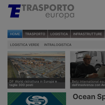
HOME
TRASPORTO
LOGISTICA
INFRASTRUTTURE
LOGISTICA VERDE
INTRALOGISTICA
DP World ristruttura in Europa e
Betz International es
taglia 300 posti
dall’insolvenza con A
DP World conferma trecento esuberi
Il tribunale di Tübingen
Ocean Sp
nelle attività europee dopo l’uscita di
storico spedizioniere 
tre dirigenti senior, mentre Londra e
International, in proced