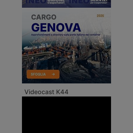
Videocast K44
Video
Player