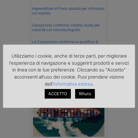
Imprenditore di Prato assolto per infortunio
col muletto
Cassazione conferma validità multe per
velocità col cronotachigrafo
La Cassazione conferma la qualifica di
spedizioniere-vettore
Utilizziamo i cookie, anche di terze parti, per migliorare
Esenzione Iva nei trasporti internazionali
l'esperienza di navigazione e suggerirti prodotti e servizi
su tutta la filiera
in linea con le tue preferenze. Cliccando su "Accetto"
acconsenti all'uso dei cookie. Puoi prendere visione
Mare
dell'
Informativa estesa
.
ACCETTO
Rifiuto