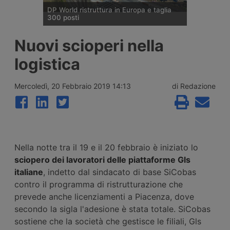
DP World ristruttura in Europa e taglia
300 posti
DP World conferma trecento esuberi nelle
Nuovi scioperi nella
attività europee dopo l’uscita di tre dirigenti
senior, mentre Londra e Anversa registrano
logistica
volumi record e il gruppo prosegue gli
investimenti tra Svizzera, Golfo, Siria e
Regno Unito.
Mercoledì, 20 Febbraio 2019 14:13
di Redazione
Nella notte tra il 19 e il 20 febbraio è iniziato lo
sciopero dei lavoratori delle piattaforme Gls
italiane
, indetto dal sindacato di base SiCobas
contro il programma di ristrutturazione che
prevede anche licenziamenti a Piacenza, dove
secondo la sigla l'adesione è stata totale. SiCobas
sostiene che la società che gestisce le filiali, Gls