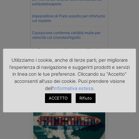
sull’autotrasporto
Imprenditore di Prato assolto per infortunio
col muletto
Cassazione conferma validità multe per
velocità col cronotachigrafo
La Cassazione conferma la qualifica di
spedizioniere-vettore
Utilizziamo i cookie, anche di terze parti, per migliorare
Esenzione Iva nei trasporti internazionali
l'esperienza di navigazione e suggerirti prodotti e servizi
su tutta la filiera
in linea con le tue preferenze. Cliccando su "Accetto"
acconsenti all'uso dei cookie. Puoi prendere visione
Mare
dell'
Informativa estesa
.
ACCETTO
Rifiuto