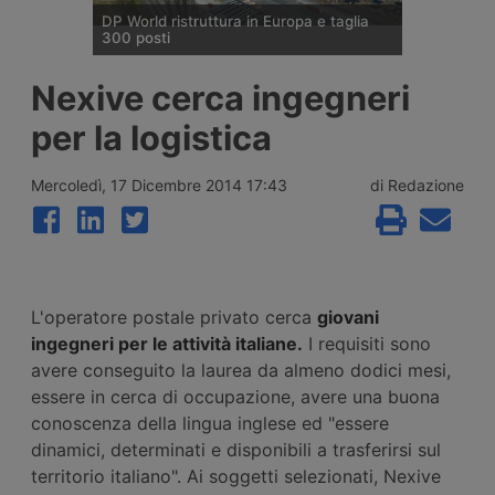
DP World ristruttura in Europa e taglia
300 posti
DP World conferma trecento esuberi nelle
Nexive cerca ingegneri
attività europee dopo l’uscita di tre dirigenti
senior, mentre Londra e Anversa registrano
per la logistica
volumi record e il gruppo prosegue gli
investimenti tra Svizzera, Golfo, Siria e
Regno Unito.
Mercoledì, 17 Dicembre 2014 17:43
di Redazione
L'operatore postale privato cerca
giovani
ingegneri per le attività italiane.
I requisiti sono
avere conseguito la laurea da almeno dodici mesi,
essere in cerca di occupazione, avere una buona
conoscenza della lingua inglese ed "essere
dinamici, determinati e disponibili a trasferirsi sul
territorio italiano". Ai soggetti selezionati, Nexive