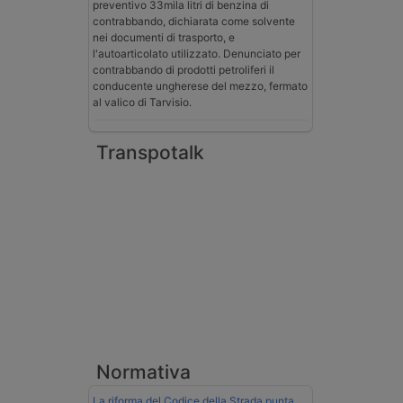
preventivo 33mila litri di benzina di
contrabbando, dichiarata come solvente
nei documenti di trasporto, e
l'autoarticolato utilizzato. Denunciato per
contrabbando di prodotti petroliferi il
conducente ungherese del mezzo, fermato
al valico di Tarvisio.
Transpotalk
Normativa
La riforma del Codice della Strada punta