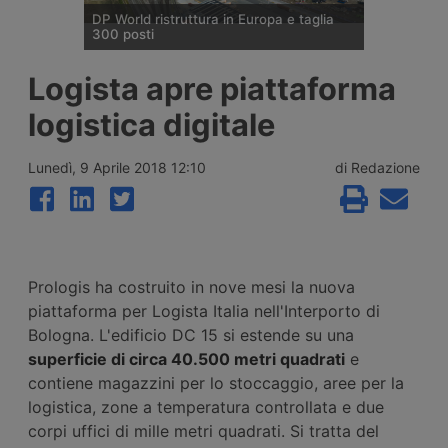
DP World ristruttura in Europa e taglia
300 posti
DP World conferma trecento esuberi nelle
Logista apre piattaforma
attività europee dopo l’uscita di tre dirigenti
senior, mentre Londra e Anversa registrano
logistica digitale
volumi record e il gruppo prosegue gli
investimenti tra Svizzera, Golfo, Siria e
Regno Unito.
Lunedì, 9 Aprile 2018 12:10
di Redazione
Prologis ha costruito in nove mesi la nuova
piattaforma per Logista Italia nell'Interporto di
Bologna. L'edificio DC 15 si estende su una
superficie di circa 40.500 metri quadrati
e
contiene magazzini per lo stoccaggio, aree per la
logistica, zone a temperatura controllata e due
corpi uffici di mille metri quadrati. Si tratta del