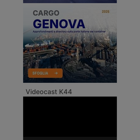
Videocast K44
Video
Player