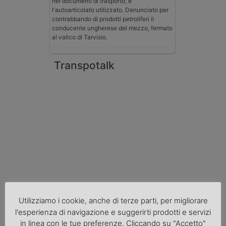
nei documenti di trasporto, e
l'autoarticolato utilizzato. Denunciato per
contrabbando di prodotti petroliferi il
conducente ungherese del mezzo, fermato
al valico di Tarvisio.
Transpotalk
Normativa
Utilizziamo i cookie, anche di terze parti, per migliorare
La riforma del Codice della Strada punta
l'esperienza di navigazione e suggerirti prodotti e servizi
sull’autotrasporto
in linea con le tue preferenze. Cliccando su "Accetto"