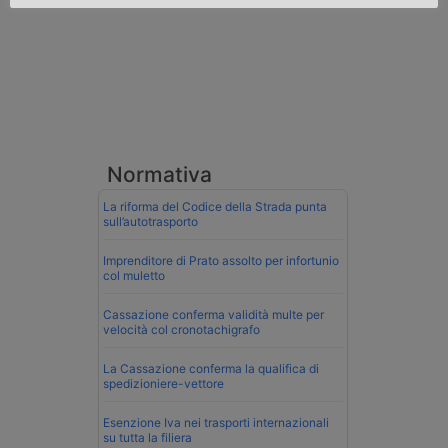
Normativa
La riforma del Codice della Strada punta
sull’autotrasporto
Imprenditore di Prato assolto per infortunio
col muletto
Cassazione conferma validità multe per
velocità col cronotachigrafo
La Cassazione conferma la qualifica di
spedizioniere-vettore
Esenzione Iva nei trasporti internazionali
su tutta la filiera