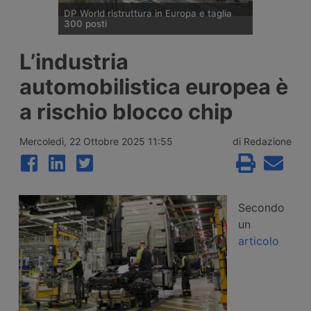
DP World ristruttura in Europa e taglia
300 posti
DP World conferma trecento esuberi nelle
L’industria
attività europee dopo l’uscita di tre dirigenti
senior, mentre Londra e Anversa registrano
automobilistica europea è
volumi record e il gruppo prosegue gli
investimenti tra Svizzera, Golfo, Siria e
a rischio blocco chip
Regno Unito.
Mercoledì, 22 Ottobre 2025 11:55
di Redazione
Secondo
un
articolo