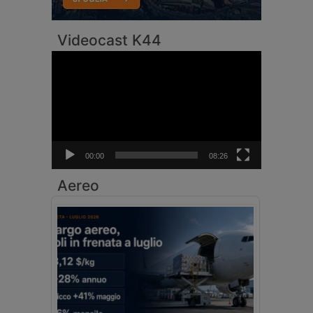
Videocast K44
Video
Player
00:00
08:26
Aereo