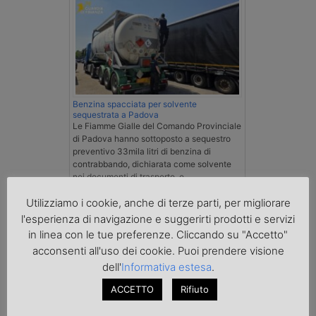
Benzina spacciata per solvente
sequestrata a Padova
Le Fiamme Gialle del Comando Provinciale
di Padova hanno sottoposto a sequestro
preventivo 33mila litri di benzina di
contrabbando, dichiarata come solvente
nei documenti di trasporto, e
l'autoarticolato utilizzato. Denunciato per
Utilizziamo i cookie, anche di terze parti, per migliorare
contrabbando di prodotti petroliferi il
conducente ungherese del mezzo, fermato
l'esperienza di navigazione e suggerirti prodotti e servizi
al valico di Tarvisio.
in linea con le tue preferenze. Cliccando su "Accetto"
acconsenti all'uso dei cookie. Puoi prendere visione
Transpotalk
dell'
Informativa estesa
.
ACCETTO
Rifiuto