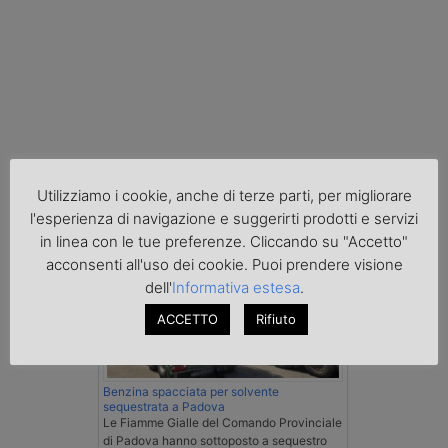
Utilizziamo i cookie, anche di terze parti, per migliorare
Cronaca
l'esperienza di navigazione e suggerirti prodotti e servizi
in linea con le tue preferenze. Cliccando su "Accetto"
acconsenti all'uso dei cookie. Puoi prendere visione
dell'
Informativa estesa
.
ACCETTO
Rifiuto
Benzina spacciata per solvente
sequestrata a Padova
Le Fiamme Gialle del Comando Provinciale
di Padova hanno sottoposto a sequestro