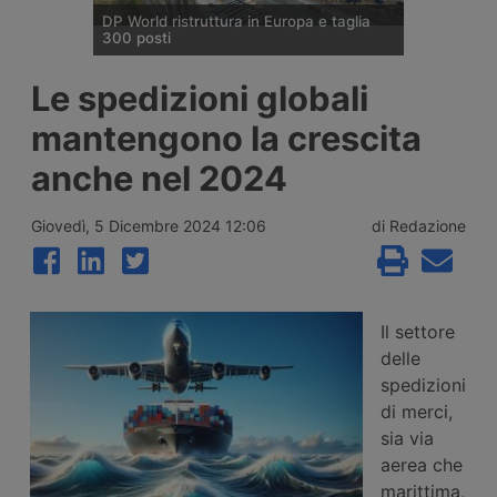
DP World ristruttura in Europa e taglia
300 posti
DP World conferma trecento esuberi nelle
Le spedizioni globali
attività europee dopo l’uscita di tre dirigenti
senior, mentre Londra e Anversa registrano
mantengono la crescita
volumi record e il gruppo prosegue gli
investimenti tra Svizzera, Golfo, Siria e
anche nel 2024
Regno Unito.
Giovedì, 5 Dicembre 2024 12:06
di Redazione
Il settore
delle
spedizioni
di merci,
sia via
aerea che
marittima,