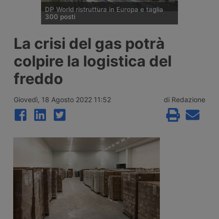
DP World ristruttura in Europa e taglia
300 posti
DP World conferma trecento esuberi nelle
La crisi del gas potrà
attività europee dopo l’uscita di tre dirigenti
senior, mentre Londra e Anversa registrano
colpire la logistica del
volumi record e il gruppo prosegue gli
investimenti tra Svizzera, Golfo, Siria e
freddo
Regno Unito.
Giovedì, 18 Agosto 2022 11:52
di Redazione