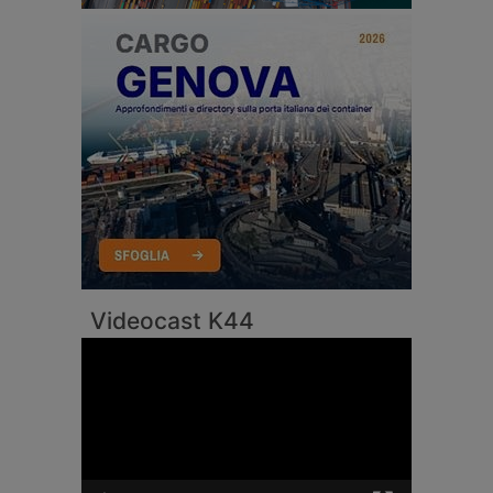
Videocast K44
Video
Player