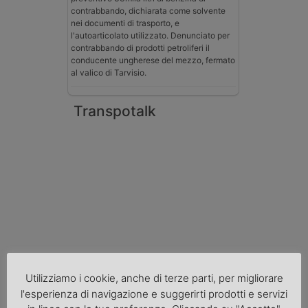
contrabbando, dichiarata come solvente
nei documenti di trasporto, e
l'autoarticolato utilizzato. Denunciato per
contrabbando di prodotti petroliferi il
conducente ungherese del mezzo, fermato
al valico di Tarvisio.
Transpotalk
Normativa
Utilizziamo i cookie, anche di terze parti, per migliorare
l'esperienza di navigazione e suggerirti prodotti e servizi
La riforma del Codice della Strada punta