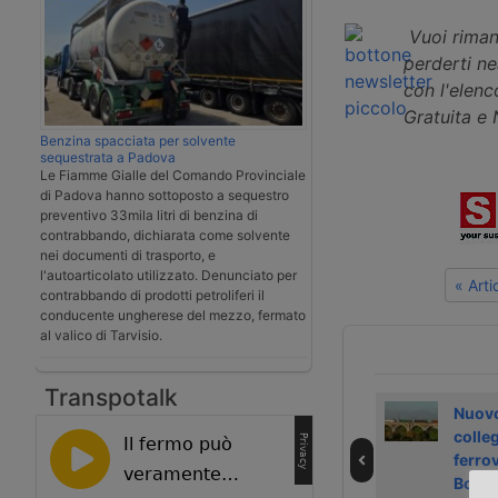
Vuoi riman
perderti n
con l'elenco
Gratuita e
Benzina spacciata per solvente
sequestrata a Padova
Le Fiamme Gialle del Comando Provinciale
di Padova hanno sottoposto a sequestro
preventivo 33mila litri di benzina di
contrabbando, dichiarata come solvente
nei documenti di trasporto, e
l'autoarticolato utilizzato. Denunciato per
« Art
contrabbando di prodotti petroliferi il
conducente ungherese del mezzo, fermato
al valico di Tarvisio.
Transpotalk
Treno navetta tra
Interporto Sud
Nuov
porto Napoli e
Europa avvia
colle
Interporto Sud
lavori di
ferrov
Europa
espansione
Bolog