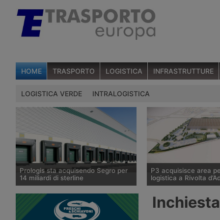
HOME
TRASPORTO
LOGISTICA
INFRASTRUTTURE
LOGISTICA VERDE
INTRALOGISTICA
Prologis sta acquisendo Segro per
P3 acquisisce area pe
14 miliardi di sterline
logistica a Rivolta d’A
Il gruppo statunitense Prologis,
P3, tramite il Fondo Gi
Inchiesta
operatore mondiale di immobili
da Savills Investment
logistici, ha raggiunto un’intesa
Sgr, acquisisce 100mila