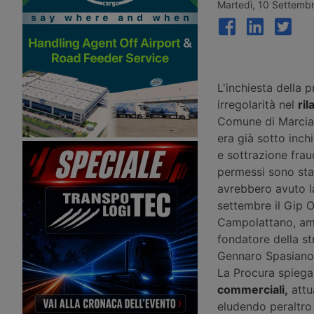
definitiva per acquisire Segro, il
quadrati a Rivolta d’Add
Martedì, 10 Settemb
maggiore Reit britannico. Nascerà
provincia di Cremona, 
così la più grande piattaforma
logistico da 61mila metr
logistica del mondo, con la chiusura
con i lavori in avvio nel
attesa nella prima metà del 2027.
trimestre del 2026.
L'inchiesta della 
irregolarità nel
ril
Comune di Marcian
era già sotto inch
e sottrazione frau
permessi sono stat
avrebbero avuto la
settembre il Gip O
Campolattano, amm
fondatore della st
Gennaro Spasiano
La Procura spiega
commerciali,
attua
eludendo peraltro 