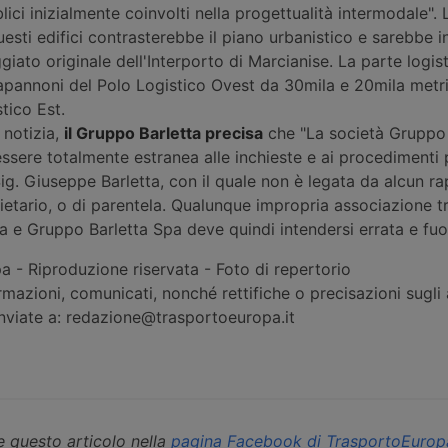
bblici inizialmente coinvolti nella progettualità intermodale". 
uesti edifici contrasterebbe il piano urbanistico e sarebbe i
giato originale dell'Interporto di Marcianise. La parte logis
annoni del Polo Logistico Ovest da 30mila e 20mila metri
tico Est.
 notizia,
il Gruppo Barletta precisa
che "La società Gruppo 
ssere totalmente estranea alle inchieste e ai procedimenti
Sig. Giuseppe Barletta, con il quale non è legata da alcun r
ietario, o di parentela. Qualunque impropria associazione tra
 e Gruppo Barletta Spa deve quindi intendersi errata e fuo
 - Riproduzione riservata - Foto di repertorio
rmazioni, comunicati, nonché rettifiche o precisazioni sugli a
inviate a: redazione@trasportoeuropa.it
 questo articolo nella
pagina Facebook di TrasportoEurop