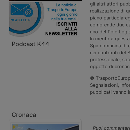
gli altri attori pu
realizzazione di q
piano particolareg
comprende due cap
uno del Polo Logis
In merito a questa
Podcast K44
Spa comunica di e
nei confronti del 
professionale, soc
oggetto di cronaca
© TrasportoEuropa
Segnalazioni, info
pubblicati vanno 
Cronaca
Puoi commentare