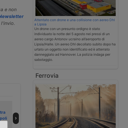
ca e non
a Newsletter
Attentato con drone e una collisione con aereo Dhl
l'invio.
a Lipsia
Un drone con un presunto ordigno è stato
individuato la notte del 5 agosto nei pressi di un
aereo cargo Antonov ucraino all’aeroporto di
Lipsia/Halle. Un aereo Dhl decollato subito dopo ha
urtato un oggetto non identificato ed è atterrato
danneggiato ad Hannover. La polizia indaga per
sabotaggio.
Ferrovia
Le ferrovie
Idir Logistica
tra
investono su
costruirà
poli
Maddaloni in
piattaforma a
cerca di un
Maddaloni