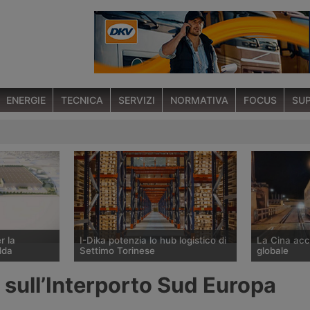
ENERGIE
TECNICA
SERVIZI
NORMATIVA
FOCUS
SUP
r la
I-Dika potenzia lo hub logistico di
La Cina acce
dda
Settimo Torinese
globale
ano gestito
Il gruppo Sogedim potenzia il polo
Il piano dell
 sull’Interporto Sud Europa
 Management
logistico I-Dika di a Settimo
Generale del
 metri
Torinese da 30mila metri quadrati,
Commissione