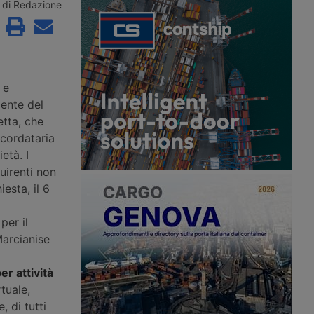
a Riforma cinesi prevede
investiti (+50% su base annua) e un
di Redazione
mento di 57
assorbimento delle locazioni salito a
e logistiche di frontiera
1,6 milioni di metri quadrati (+72%),
 Intanto, i dati
trainato dagli operatori logistici
lla cantieristica navale
conto terzi, secondo le rilevazioni di
 nuovi ordini in
Jll Italia.
 173,1% e quota
 e
82,3% in portata lorda.
gente del
tta, che
ncordataria
età. I
uirenti non
esta, il 6
per il
Marcianise
er attività
tuale,
 di tutti