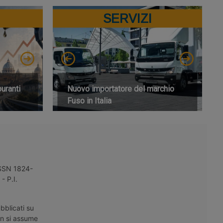
SERVIZI
buranti
Nuovo importatore del marchio
Fuso in Italia
 ISSN 1824-
- P.I.
bblicati su
on si assume