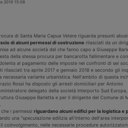
a, in
lungo l’asse autostradale Torino-
Sviluppo e l
re 2019 15:08
per un polo
Milano. Un modello che punta su
l’ammoderna
i quadrati,
flessibilità e scalabilità per
infrastruttur
 quarto
accompagnare la crescita di
entro il 2030.
imprese in fase di espansione o
semestrali de
riorganizzazione della catena di
mostrano che
fornitura.
crescita del
procura di Santa Maria Capua Vetere riguarda presunti abusi
mondiale all’
ascio di alcuni permessi di costruzione
rilasciati da un diri
ise ad alcune società del che fanno capo a Giuseppe Barle
iesta della stessa procura per bancarotta fallimentare e co
dolenta al pagamento delle imposte nei confronti di sei soci
i rilasciati tra aprile 2017 e gennaio 2018 e secondo gli inq
 necessaria variante urbanistica. Nell'ambito di questa inchi
razio Rossi ha disposto gli arresti domiciliari per Antonio
inistratore delegato della società Interporto Sud Europa, 
ruttura Giuseppe Barletta e per il dirigente del Comune di 
.
 che i permessi
riguardano alcuni edifici per la logistica e p
ndo una "speculazione edilizia all'interno dell'area interpor
il coinvolgimento, nelle necessarie procedure autorizzatorie,