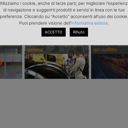
anise
tilizziamo i cookie, anche di terze parti, per migliorare l'esperien
di navigazione e suggerirti prodotti e servizi in linea con le tue
preferenze. Cliccando su "Accetto" acconsenti all'uso dei cookie
PONSORIZZATI
Puoi prendere visione dell'
Informativa estesa
.
ACCETTO
Rifiuto
Transpotec Logitec 2026: a
Il costo dell’incer
urezza i
Fiera Milano la filiera del
trasporto internaz
spedizione
trasporto e della logistica fa
scarsità di capaci
sistema
del conflitto