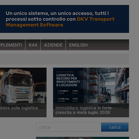
PLEMENTI
K44
AZIENDE
ENGLISH
lera sulla logistica
Immobiliare logistica in forte
crescita a metà luglio 2026
’Amministrazione
Il mercato immobiliare logistico e
cerca
le Dogane e della
industriale italiano archivia il primo
 Nazionale per lo
semestre con 1,25 miliardi di euro