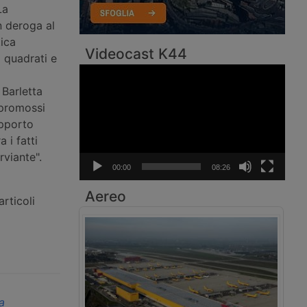
La
n deroga al
tica
Videocast K44
 quadrati e
Video
Player
Barletta
 promossi
apporto
 i fatti
rviante".
00:00
08:26
Aereo
rticoli
a