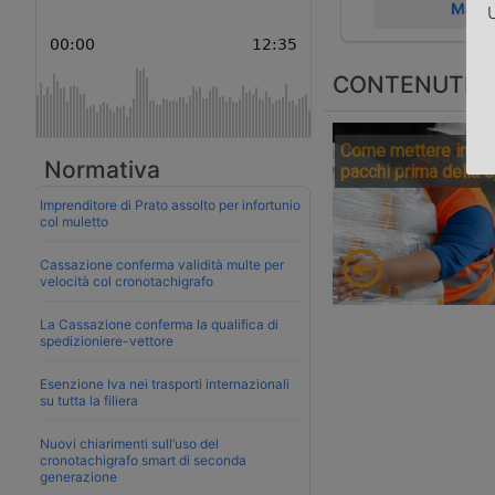
Marci
U
CONTENUTI S
Come mettere in sic
Normativa
pacchi prima della 
Imprenditore di Prato assolto per infortunio
col muletto
Cassazione conferma validità multe per
velocità col cronotachigrafo
La Cassazione conferma la qualifica di
spedizioniere-vettore
Esenzione Iva nei trasporti internazionali
su tutta la filiera
Nuovi chiarimenti sull’uso del
cronotachigrafo smart di seconda
generazione