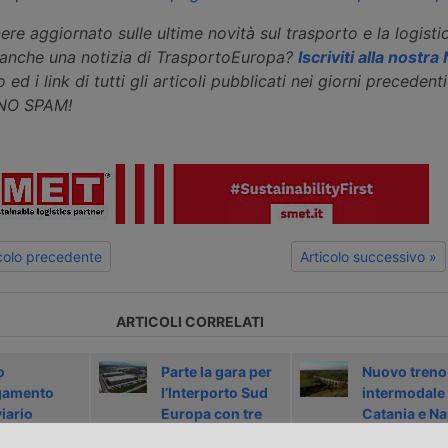
ere aggiornato sulle ultime novità sul trasporto e la logisti
eanche una notizia di TrasportoEuropa?
Iscriviti alla nostr
 ed i link di tutti gli articoli pubblicati nei giorni precedenti 
 NO SPAM!
icolo precedente
Articolo successivo »
ARTICOLI CORRELATI
o
Parte la gara per
Nuovo treno
gamento
l’Interporto Sud
intermodale 
iario
Europa con tre
Catania e Na
na-
candidati