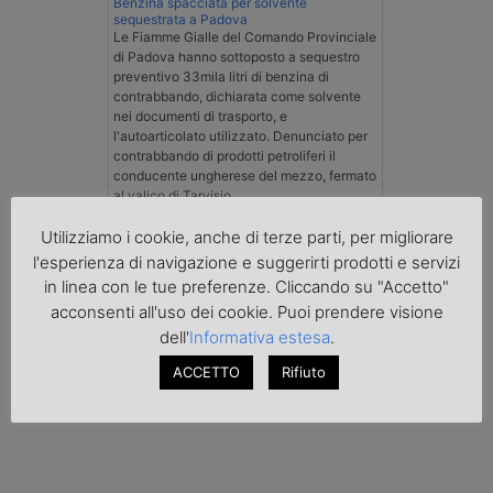
Benzina spacciata per solvente
sequestrata a Padova
Le Fiamme Gialle del Comando Provinciale
di Padova hanno sottoposto a sequestro
preventivo 33mila litri di benzina di
contrabbando, dichiarata come solvente
nei documenti di trasporto, e
l'autoarticolato utilizzato. Denunciato per
contrabbando di prodotti petroliferi il
conducente ungherese del mezzo, fermato
al valico di Tarvisio.
Utilizziamo i cookie, anche di terze parti, per migliorare
Transpotalk
l'esperienza di navigazione e suggerirti prodotti e servizi
in linea con le tue preferenze. Cliccando su "Accetto"
acconsenti all'uso dei cookie. Puoi prendere visione
dell'
Informativa estesa
.
ACCETTO
Rifiuto