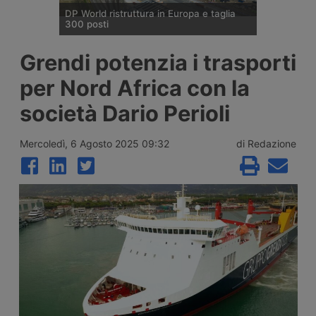
DP World ristruttura in Europa e taglia
300 posti
DP World conferma trecento esuberi nelle
Grendi potenzia i trasporti
attività europee dopo l’uscita di tre dirigenti
senior, mentre Londra e Anversa registrano
per Nord Africa con la
volumi record e il gruppo prosegue gli
investimenti tra Svizzera, Golfo, Siria e
società Dario Perioli
Regno Unito.
Mercoledì, 6 Agosto 2025 09:32
di Redazione