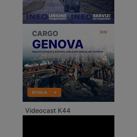
Videocast K44
Video
Player