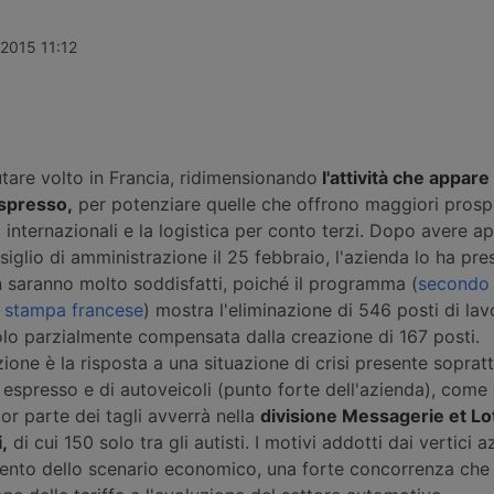
le 2026, ad
Laghezza mette a disposizione delle
definitiva pe
ttivo non
imprese un pacchetto di servizi per
maggiore Rei
 maggior
la due diligence di filiera, dall’analisi
così la più 
 2015 11:12
i di lavoro e
dei processi alla classificazione
logistica de
el servizio ai
delle merci, affiancato da un corso
attesa nella
motive,
di formazione doganale, in partenza
a settembre.
tare volto in Francia, ridimensionando
l'attività che appare p
espresso,
per potenziare quelle che offrono maggiori prospe
i internazionali e la logistica per conto terzi. Dopo avere 
siglio di amministrazione il 25 febbraio, l'azienda lo ha pre
n saranno molto soddisfatti, poiché il programma (
secondo 
a stampa francese
) mostra l'eliminazione di 546 posti di lav
olo parzialmente compensata dalla creazione di 167 posti.
zione è la risposta a una situazione di crisi presente soprat
 espresso e di autoveicoli (punto forte dell'azienda), come 
or parte dei tagli avverrà nella
divisione Messagerie et Lo
,
di cui 150 solo tra gli autisti. I motivi addotti dai vertici a
ento dello scenario economico, una forte concorrenza che