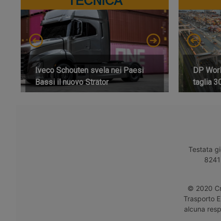
TECNICA
Iveco Schouten svela nei Paesi
DP World
Bassi il nuovo Strator
taglia 3
Testata gi
8241 
© 2020 Cro
Trasporto E
alcuna respo