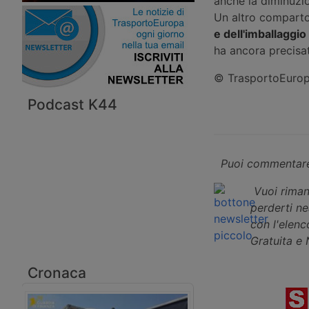
anche la diminuzio
Un altro comparto
e dell'imballaggio
ha ancora precisat
© TrasportoEuropa
Podcast K44
Puoi commentare
Vuoi riman
perderti n
con l'elenco
Gratuita e
Cronaca