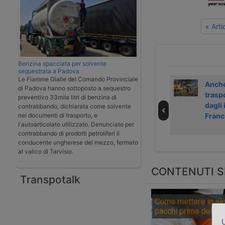
« Art
Benzina spacciata per solvente
sequestrata a Padova
Le Fiamme Gialle del Comando Provinciale
Rallentamenti in
Incidente a treno
Anche
di Padova hanno sottoposto a sequestro
Europa per
merci in
trasp
preventivo 33mila litri di benzina di
proteste
Normandia
dagli 
contrabbando, dichiarata come solvente
nei documenti di trasporto, e
agricoltori del 12
blocca la Caen-
Franc
l'autoarticolato utilizzato. Denunciato per
gennaio
Cherbourg
contrabbando di prodotti petroliferi il
conducente ungherese del mezzo, fermato
al valico di Tarvisio.
CONTENUTI S
Transpotalk
Come mettere in sic
pacchi prima della 
U