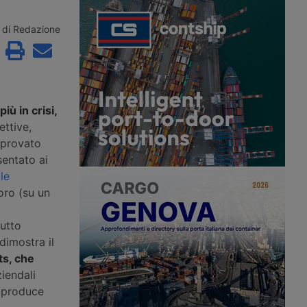
r acquisire Segro, il
Rivolta d’Adda, in provincia di
t britannico. Nascerà
Cremona, per un polo logistico da
grande piattaforma
61mila metri quadrati, con i lavori in
di Redazione
l mondo, con la chiusura
avvio nel quarto trimestre del 2026.
 prima metà del 2027.
iù in crisi,
ttive,
approvato
sentato ai
le
oro (su un
tutto
dimostra il
ts, che
ziendali
 produce