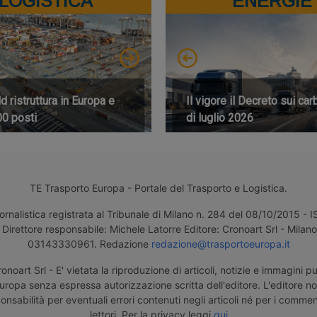
LOGISTICA
ENERGIE
 ristruttura in Europa e
Il vigore il Decreto sui car
00 posti
di luglio 2026
TE Trasporto Europa - Portale del Trasporto e Logistica.
ornalistica registrata al Tribunale di Milano n. 284 del 08/10/2015 -
Direttore responsabile: Michele Latorre Editore: Cronoart Srl - Milano 
03143330961. Redazione
redazione@trasportoeuropa.it
noart Srl - E' vietata la riproduzione di articoli, notizie e immagini pu
uropa senza espressa autorizzazione scritta dell'editore. L'editore n
nsabilità per eventuali errori contenuti negli articoli né per i comment
lettori. Per la privacy leggi
qui