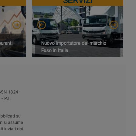
SERVIZI
buranti
Nuovo importatore del marchio
Fuso in Italia
 ISSN 1824-
- P.I.
bblicati su
on si assume
i inviati dai