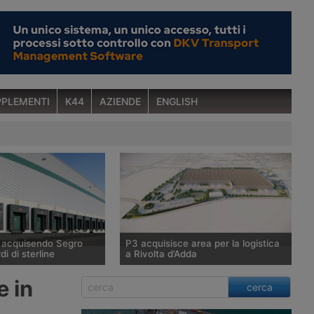
PLEMENTI
K44
AZIENDE
ENGLISH
a acquisendo Segro
P3 acquisisce area per la logistica
di di sterline
a Rivolta d’Adda
tunitense Prologis,
P3, tramite il Fondo Giano gestito da
e in
cerca
ndiale di immobili
Savills Investment Management Sgr,
 raggiunto un’intesa
acquisisce 100mila metri quadrati a