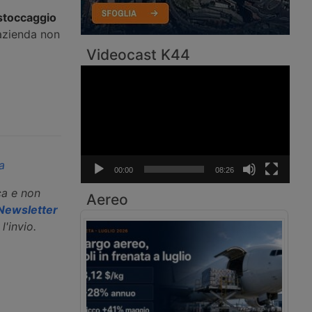
stoccaggio
'azienda non
Videocast K44
Video
Player
a
00:00
08:26
ca e non
Aereo
a Newsletter
l'invio.