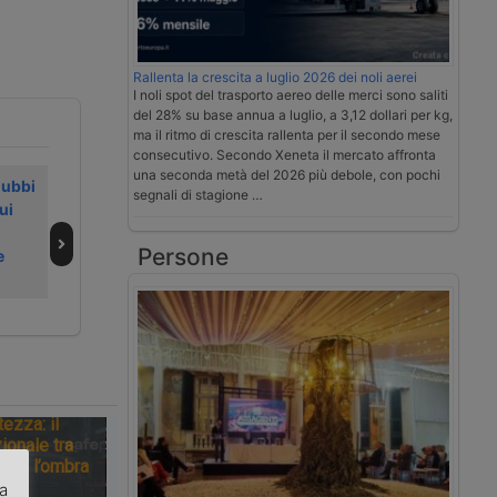
Rallenta la crescita a luglio 2026 dei noli aerei
I noli spot del trasporto aereo delle merci sono saliti
del 28% su base annua a luglio, a 3,12 dollari per kg,
ma il ritmo di crescita rallenta per il secondo mese
consecutivo. Secondo Xeneta il mercato affronta
una seconda metà del 2026 più debole, con pochi
dubbi
Alainé rafforza
Cambio batteria
segnali di stagione …
ui
l’asse ferroviario
sui camion
con Viia da Calais
elettrici per
Persone
e
a Lione
trasporto
Europa-Marocco
tezza: il
ionale tra
tà e l’ombra
za