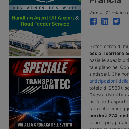
Anversa registrano volumi record e il
d’insolvenza dal 2 apri
gruppo prosegue gli investimenti tra
Aventra per un corrispe
Svizzera, Golfo, Siria e Regno Unito.
comunicato. Salvata la
Venerdì, 27 Febbraio
parte dei circa 140 post
garantita la continuità d
clienti dei settori auto
precisione e logistica.
Gefco cerca di mu
ossia il corriere 
ossia le spedizion
tale piano nel Con
sindacati. Che no
anticipazioni dell
totale di 2560), s
Questa ristruttura
nell'autotrasporto
fatto che la maggi
perderà 274 posti
sono il peggioram