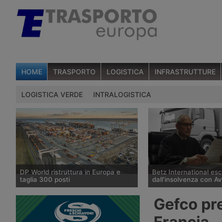
HOME
TRASPORTO
LOGISTICA
INFRASTRUTTURE
LOGISTICA VERDE
INTRALOGISTICA
DP World ristruttura in Europa e
Betz International es
taglia 300 posti
dall’insolvenza con A
DP World conferma trecento esuberi
Il tribunale di Tübingen
Gefco pre
nelle attività europee dopo l’uscita di
storico spedizioniere 
tre dirigenti senior, mentre Londra e
International, in proced
Francia