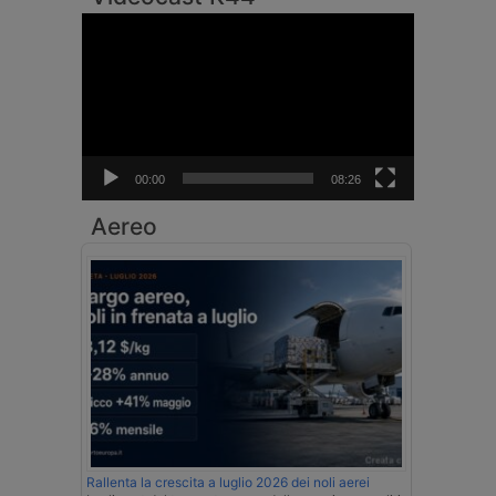
Video
Player
00:00
08:26
Aereo
Rallenta la crescita a luglio 2026 dei noli aerei