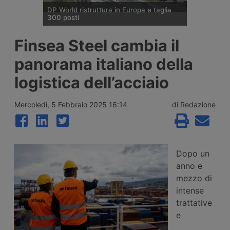
DP World ristruttura in Europa e taglia
300 posti
DP World conferma trecento esuberi nelle
Finsea Steel cambia il
attività europee dopo l’uscita di tre dirigenti
senior, mentre Londra e Anversa registrano
panorama italiano della
volumi record e il gruppo prosegue gli
investimenti tra Svizzera, Golfo, Siria e
logistica dell’acciaio
Regno Unito.
Mercoledì, 5 Febbraio 2025 16:14
di Redazione
Dopo un
anno e
mezzo di
intense
trattative
e