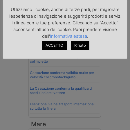
Utilizziamo i cookie, anche di terze parti, per migliorare
l'esperienza di navigazione e suggerirti prodotti e servizi
in linea con le tue preferenze. Cliccando su "Accetto"
acconsenti all'uso dei cookie. Puoi prendere visione
Normativa
dell'
Informativa estesa
.
La riforma del Codice della Strada punta
ACCETTO
Rifiuto
sull’autotrasporto
Imprenditore di Prato assolto per infortunio
col muletto
Cassazione conferma validità multe per
velocità col cronotachigrafo
La Cassazione conferma la qualifica di
spedizioniere-vettore
Esenzione Iva nei trasporti internazionali
su tutta la filiera
Mare